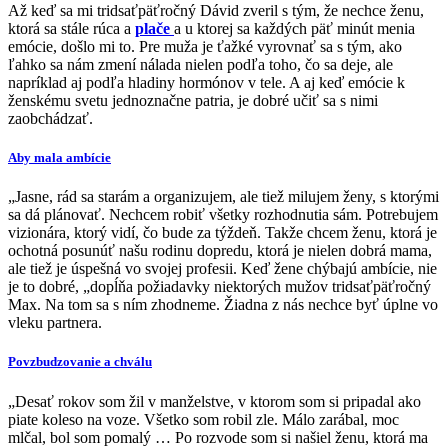
Až keď sa mi tridsaťpäťročný Dávid zveril s tým, že nechce ženu,
ktorá sa stále rúca a
plače
a u ktorej sa každých päť minút menia
emócie, došlo mi to. Pre muža je ťažké vyrovnať sa s tým, ako
ľahko sa nám zmení nálada nielen podľa toho, čo sa deje, ale
napríklad aj podľa hladiny hormónov v tele. A aj keď emócie k
ženskému svetu jednoznačne patria, je dobré učiť sa s nimi
zaobchádzať.
Aby mala ambície
„Jasne, rád sa starám a organizujem, ale tiež milujem ženy, s ktorými
sa dá plánovať. Nechcem robiť všetky rozhodnutia sám. Potrebujem
vizionára, ktorý vidí, čo bude za týždeň. Takže chcem ženu, ktorá je
ochotná posunúť našu rodinu dopredu, ktorá je nielen dobrá mama,
ale tiež je úspešná vo svojej profesii. Keď žene chýbajú ambície, nie
je to dobré, „dopĺňa požiadavky niektorých mužov tridsaťpäťročný
Max. Na tom sa s ním zhodneme. Žiadna z nás nechce byť úplne vo
vleku partnera.
Povzbudzovanie a chválu
„Desať rokov som žil v manželstve, v ktorom som si pripadal ako
piate koleso na voze. Všetko som robil zle. Málo zarábal, moc
mlčal, bol som pomalý … Po rozvode som si našiel ženu, ktorá ma