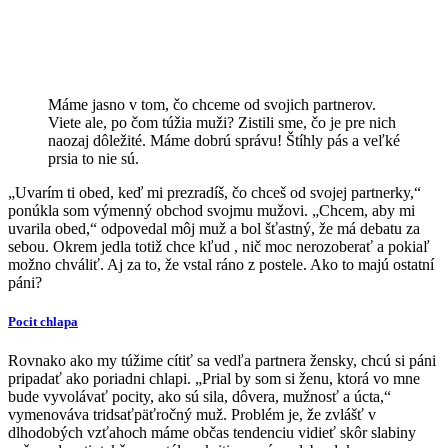
Máme jasno v tom, čo chceme od svojich partnerov.
Viete ale, po čom túžia muži? Zistili sme, čo je pre nich
naozaj dôležité. Máme dobrú správu! Štíhly pás a veľké
prsia to nie sú.
„Uvarím ti obed, keď mi prezradíš, čo chceš od svojej partnerky,“
ponúkla som výmenný obchod svojmu mužovi. „Chcem, aby mi
uvarila obed,“ odpovedal môj muž a bol šťastný, že má debatu za
sebou. Okrem jedla totiž chce kľud , nič moc nerozoberať a pokiaľ
možno chváliť. Aj za to, že vstal ráno z postele. Ako to majú ostatní
páni?
Pocit chlapa
Rovnako ako my túžime cítiť sa vedľa partnera žensky, chcú si páni
pripadať ako poriadni chlapi. „Prial by som si ženu, ktorá vo mne
bude vyvolávať pocity, ako sú sila, dôvera, mužnosť a úcta,“
vymenováva tridsaťpäťročný muž. Problém je, že zvlášť v
dlhodobých vzťahoch máme občas tendenciu vidieť skôr slabiny