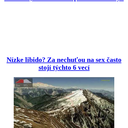
Nízke libido? Za nechuťou na sex často
stojí týchto 6 vecí