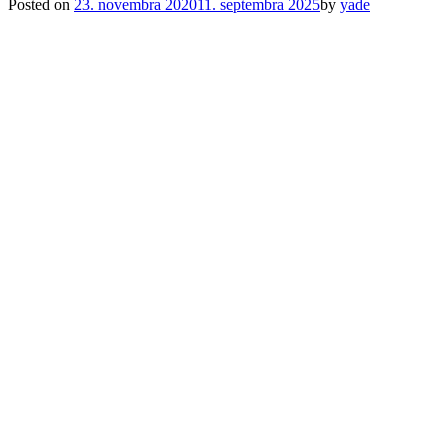
Posted on
23. novembra 2020
11. septembra 2025
by
yade