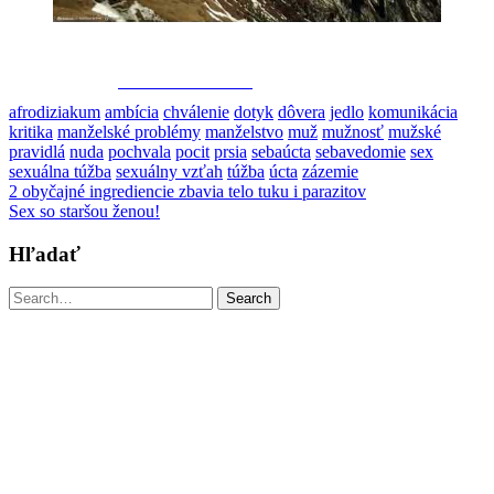
Share on Facebook
afrodiziakum
ambícia
chválenie
dotyk
dôvera
jedlo
komunikácia
kritika
manželské problémy
manželstvo
muž
mužnosť
mužské
pravidlá
nuda
pochvala
pocit
prsia
sebaúcta
sebavedomie
sex
sexuálna túžba
sexuálny vzťah
túžba
úcta
zázemie
Post
2 obyčajné ingrediencie zbavia telo tuku i parazitov
Sex so staršou ženou!
navigation
Hľadať
Search
Search
for: