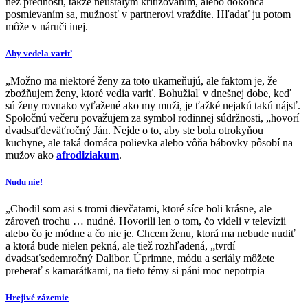
než prednosti, takže neustálym kritizovaním, alebo dokonca
posmievaním sa, mužnosť v partnerovi vraždíte. Hľadať ju potom
môže v náruči inej.
Aby vedela variť
„Možno ma niektoré ženy za toto ukameňujú, ale faktom je, že
zbožňujem ženy, ktoré vedia variť. Bohužiaľ v dnešnej dobe, keď
sú ženy rovnako vyťažené ako my muži, je ťažké nejakú takú nájsť.
Spoločnú večeru považujem za symbol rodinnej súdržnosti, „hovorí
dvadsaťdeväťročný Ján. Nejde o to, aby ste bola otrokyňou
kuchyne, ale taká domáca polievka alebo vôňa bábovky pôsobí na
mužov ako
afrodiziakum
.
Nudu nie!
„Chodil som asi s tromi dievčatami, ktoré síce boli krásne, ale
zároveň trochu … nudné. Hovorili len o tom, čo videli v televízii
alebo čo je módne a čo nie je. Chcem ženu, ktorá ma nebude nudiť
a ktorá bude nielen pekná, ale tiež rozhľadená, „tvrdí
dvadsaťsedemročný Dalibor. Úprimne, módu a seriály môžete
preberať s kamarátkami, na tieto témy si páni moc nepotrpia
Hrejivé zázemie