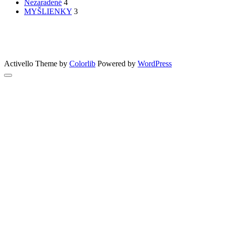
Nezaradené
4
MYŠLIENKY
3
PATRÍTE K SEBE??
femme
Fashion
nechty
účesy
faces
Bon Appetit
MYŠLENKY
MYŠLIENKY
VIDEO
Let’s go outdoors
GreenSun
Activello Theme by
Colorlib
Powered by
WordPress