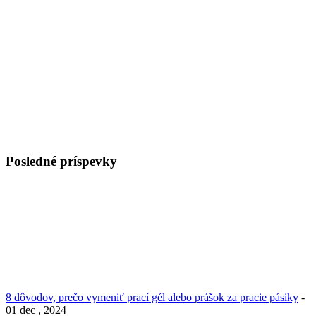
Posledné príspevky
8 dôvodov, prečo vymeniť prací gél alebo prášok za pracie pásiky
-
01 dec , 2024