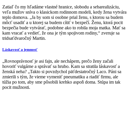
Zatiaľ čo my hľadáme vlastné hranice, slobodu a sebarealizáciu,
veľa mužov sníva o klasickom rodinnom modeli, kedy žena vytvára
teplo domova. „Ja by som si osobne prial ženu, s ktorou sa budem
môcť usadiť a u ktorej sa budem cítiť v bezpečí. Ženu, ktorá pocit
bezpečia bude vytvárať, podobne ako to robila moja matka. Mať sa
kam vracať a vedieť, že ona je tým spojivom rodiny,“ zveruje sa
tridsaťdvaročný Martin.
Láskavosť a jemnosť
„Rovnoprávnosť je asi fajn, ale nechápem, prečo ženy začali
hovoriť vulgárne a správať sa hrubo. Kam sa stratila láskavosť a
ženská neha? „Takto si povzdychol päťdesiatročný Laco. Páni sa
zmierili s tým, že vieme vymeniť pneumatiku a riadiť firmu, ale
túžia po tom, aby sme pôsobili krehko aspoň doma. Stúpa im tak
pocit mužnosti.