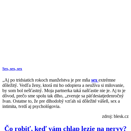
Sex, sex, sex
„Aj po tridsiatich rokoch manželstva je pre mňa
sex
extrémne
dôležitý. Vedľa ženy, ktorá mi ho odopiera a neužíva si milovanie,
by som bol nešťastný. Moja partnerka taká našťastie nie je. Aj to je
dôvod, prečo sme spolu tak dlho, „zveruje sa päťdesiatjedenročný
Ivan. Ostatne to, že pre dlhodobý vzťah sú dôležité vášeň, sex a
intimita, tvrdí aj psychológovia.
zdroj: blesk.cz
Čo robiť, keď vám chlap lezie na nervy?