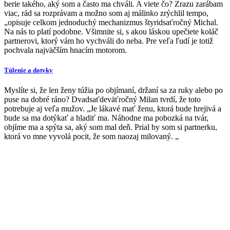
berie takého, aký som a často ma chváli. A viete čo? Zrazu zarábam
viac, rád sa rozprávam a možno som aj málinko zrýchlil tempo,
„opisuje celkom jednoduchý mechanizmus štyridsaťročný Michal.
Na nás to platí podobne. Všimnite si, s akou láskou upečiete koláč
partnerovi, ktorý vám ho vychváli do neba. Pre veľa ľudí je totiž
pochvala najväčším hnacím motorom.
Túlenie a dotyky
Myslíte si, že len ženy túžia po objímaní, držaní sa za ruky alebo po
puse na dobré ráno? Dvadsaťdeväťročný Milan tvrdí, že toto
potrebuje aj veľa mužov. „Je lákavé mať ženu, ktorá bude hrejivá a
bude sa ma dotýkať a hladiť ma. Náhodne ma pobozká na tvár,
objíme ma a spýta sa, aký som mal deň. Prial by som si partnerku,
ktorá vo mne vyvolá pocit, že som naozaj milovaný. „