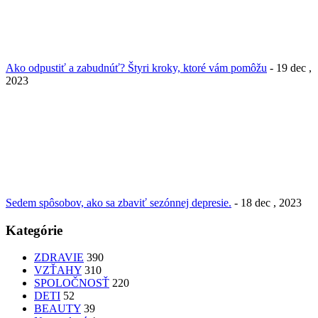
Ako odpustiť a zabudnúť? Štyri kroky, ktoré vám pomôžu
- 19 dec ,
2023
Sedem spôsobov, ako sa zbaviť sezónnej depresie.
- 18 dec , 2023
Kategórie
ZDRAVIE
390
VZŤAHY
310
SPOLOČNOSŤ
220
DETI
52
BEAUTY
39