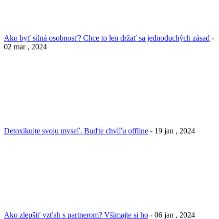
Ako byť silná osobnosť? Chce to len držať sa jednoduchých zásad
-
02 mar , 2024
Detoxikujte svoju myseľ. Buďte chvíľu offline
- 19 jan , 2024
Ako zlepšiť vzťah s partnerom? Všímajte si ho
- 06 jan , 2024