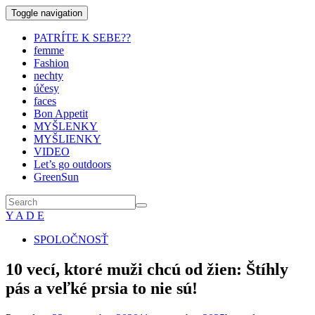
Toggle navigation
PATRÍTE K SEBE??
femme
Fashion
nechty
účesy
faces
Bon Appetit
MYŠLENKY
MYŠLIENKY
VIDEO
Let’s go outdoors
GreenSun
Y A D E
SPOLOČNOSŤ
10 vecí, ktoré muži chcú od žien: Štíhly
pás a veľké prsia to nie sú!