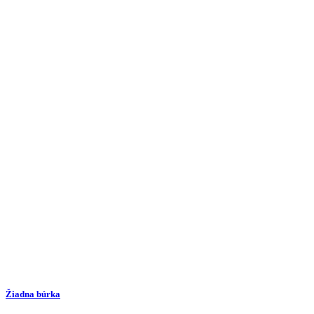
Žiadna búrka