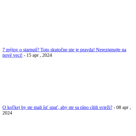
7 mýtov o starnutí? Toto skutočne nie je pravda! Nerezignujte na
nové veci!
- 15 apr , 2024
O koľkej by ste mali ísť spať, aby ste sa ráno cítili svieži?
- 08 apr ,
2024