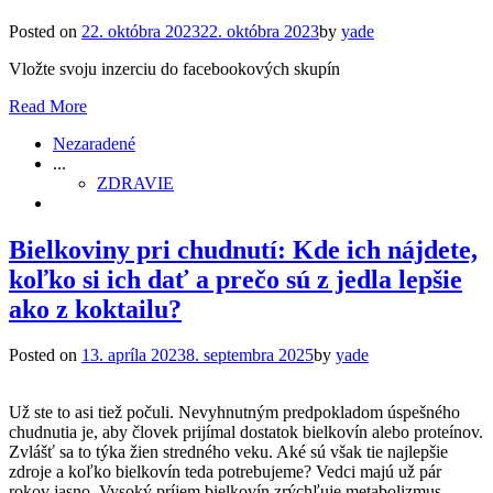
Posted on
22. októbra 2023
22. októbra 2023
by
yade
Vložte svoju inzerciu do facebookových skupín
Read More
Nezaradené
...
ZDRAVIE
Bielkoviny pri chudnutí: Kde ich nájdete,
koľko si ich dať a prečo sú z jedla lepšie
ako z koktailu?
Posted on
13. apríla 2023
8. septembra 2025
by
yade
Už ste to asi tiež počuli. Nevyhnutným predpokladom úspešného
chudnutia je, aby človek prijímal dostatok bielkovín alebo proteínov.
Zvlášť sa to týka žien stredného veku. Aké sú však tie najlepšie
zdroje a koľko bielkovín teda potrebujeme? Vedci majú už pár
rokov jasno. Vysoký príjem bielkovín zrýchľuje metabolizmus,