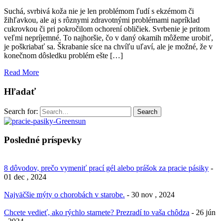
Suchá, svrbivá koža nie je len problémom ľudí s ekzémom či
žihľavkou, ale aj s rôznymi zdravotnými problémami napríklad
cukrovkou či pri pokročilom ochorení obličiek. Svrbenie je pritom
veľmi nepríjemné. To najhoršie, čo v daný okamih môžeme urobiť,
je poškriabať sa. Škrabanie síce na chvíľu uľaví, ale je možné, že v
konečnom dôsledku problém ešte […]
Read More
Hľadať
Search for:
Search
Posledné príspevky
8 dôvodov, prečo vymeniť prací gél alebo prášok za pracie pásiky
-
01 dec , 2024
Najväčšie mýty o chorobách v starobe.
- 30 nov , 2024
Chcete vedieť, ako rýchlo starnete? Prezradí to vaša chôdza
- 26 jún