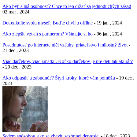
Ako byť silná osobnosť? Chce to len držať sa jednoduchých zásad
-
02 mar , 2024
Detoxikujte svoju myseľ. Buďte chvíľu offline
- 19 jan , 2024
Ako zlepšiť vzťah s partnerom? Všímajte si ho
- 06 jan , 2024
Posadnutosť po internete ničí vzťahy, priateľstvo i milostný život
-
21 dec , 2023
Viac darčekov, viac zmätku. Koľko darčekov je pre deti tak akurát?
- 20 dec , 2023
Ako odpustiť a zabudnúť? Štyri kroky, ktoré vám pomôžu
- 19 dec ,
2023
Sedem spôsobov, ako sa zbaviť sezónnej depresie.
- 18 dec , 2023