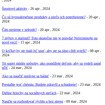
, 2024
Športové aktivity
- 26 apr , 2024
Čo sú hypoalergénne produkty a prečo ich potrebujeme?
- 20 apr ,
2024
Čím perieme v prírode?
- 20 apr , 2024
7 mýtov o starnutí? Toto skutočne nie je pravda! Nerezignujte na
nové veci!
- 15 apr , 2024
O koľkej by ste mali ísť spať, aby ste sa ráno cítili svieži?
- 08 apr ,
2024
Tri super múdre spôsoby, ako pomôžete deťom, aby sa vedeli samé
učiť
- 24 mar , 2024
Ako sa naučiť správne sa hádať
- 23 mar , 2024
Prestaňte jesť chémiu: Budete zdravší a schudnete!
- 23 mar , 2024
Diétne hriechy na sociálnych sieťach
- 22 mar , 2024
Naučte sa rozhodovať rýchlo a bez stresu
- 09 mar , 2024