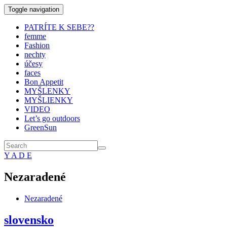
Toggle navigation
PATRÍTE K SEBE??
femme
Fashion
nechty
účesy
faces
Bon Appetit
MYŠLENKY
MYŠLIENKY
VIDEO
Let’s go outdoors
GreenSun
Y A D E
Nezaradené
Nezaradené
slovensko