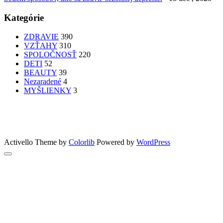
Kategórie
ZDRAVIE
390
VZŤAHY
310
SPOLOČNOSŤ
220
DETI
52
BEAUTY
39
Nezaradené
4
MYŠLIENKY
3
PATRÍTE K SEBE??
femme
Fashion
nechty
účesy
faces
Bon Appetit
MYŠLENKY
MYŠLIENKY
VIDEO
Let’s go outdoors
GreenSun
Activello Theme by
Colorlib
Powered by
WordPress