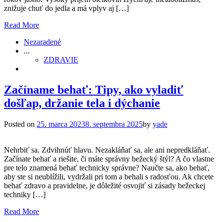
znižuje chuť do jedla a má vplyv aj […]
Read More
Nezaradené
...
ZDRAVIE
Začíname behať: Tipy, ako vyladiť
došľap, držanie tela i dýchanie
Posted on
25. marca 2023
8. septembra 2025
by
yade
Nehrbiť sa. Zdvihnúť hlavu. Nezakláňať sa, ale ani nepredkláňať.
Začínate behať a riešite, či máte správny bežecký štýl? A čo vlastne
pre telo znamená behať technicky správne? Naučte sa, ako behať,
aby ste si neublížili, vydržali pri tom a behali s radosťou. Ak chcete
behať zdravo a pravidelne, je dôležité osvojiť si zásady bežeckej
techniky […]
Read More