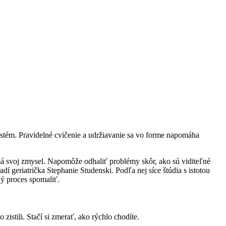
ystém. Pravidelné cvičenie a udržiavanie sa vo forme napomáha
 má svoj zmysel. Napomôže odhaliť problémy skôr, ako sú viditeľné
í geriatrička Stephanie Studenski. Podľa nej síce štúdia s istotou
ý proces spomaliť.
to zistili. Stačí si zmerať, ako rýchlo chodíte.