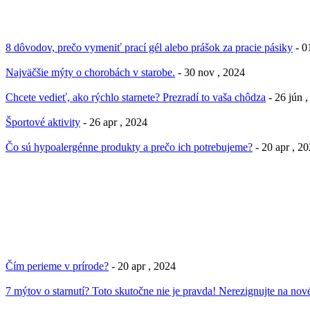
8 dôvodov, prečo vymeniť prací gél alebo prášok za pracie pásiky
- 0
Najväčšie mýty o chorobách v starobe.
- 30 nov , 2024
Chcete vedieť, ako rýchlo starnete? Prezradí to vaša chôdza
- 26 jún 
Športové aktivity
- 26 apr , 2024
Čo sú hypoalergénne produkty a prečo ich potrebujeme?
- 20 apr , 2
Čím perieme v prírode?
- 20 apr , 2024
7 mýtov o starnutí? Toto skutočne nie je pravda! Nerezignujte na nové