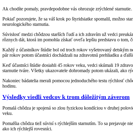
Ak chodíte pomaly, pravdepodobne vás ohrozuje zrýchlené starnutie. A
Pokiaľ pozorujete, že sa váš krok po štyridsiatke spomalil, možno star
neurologického starnutia.
Súvislosť medzi chôdzou starších ľudí a ich zdravím už vedci preukáz
rôznych dát, ktorá im pomohla získať oveľa lepšiu predstavu o tom, č
Každý z účastníkov štúdie bol od troch rokov vyšetrovaný detským n
pár rokov potom účastníci dochádzali na zdravotnú prehliadku a ďalšie
Keď účastníci štúdie dosiahli 45 rokov veku, vedci skúmali 19 zdrav
starnutie tváre. Všetky ukazovatele dohromady potom ukázali, ako rýc
Nakoniec bádatelia merali pomocou jednoduchého testu rýchlosť chôdze
hodinu.
Výsledky viedli vedcov k trom dôležitým záverom
Pomalá chôdza je spojená so zlou fyzickou kondíciou v druhej polovic
veku.
Pomalšia chôdza tiež súvisí s rýchlejším starnutím. To sa prejavuje n
ako ich rýchlejší rovesníci.