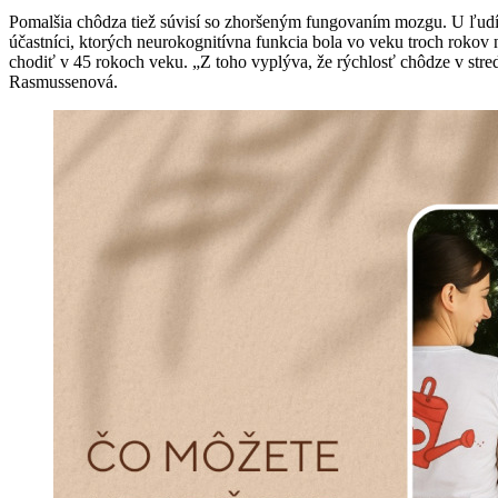
Pomalšia chôdza tiež súvisí so zhoršeným fungovaním mozgu. U ľudí, k
účastníci, ktorých neurokognitívna funkcia bola vo veku troch rokov 
chodiť v 45 rokoch veku. „Z toho vyplýva, že rýchlosť chôdze v st
Rasmussenová.