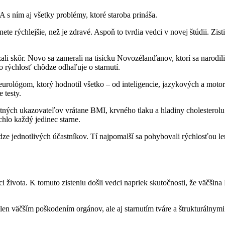
 s ním aj všetky problémy, ktoré staroba prináša.
nete rýchlejšie, než je zdravé. Aspoň to tvrdia vedci v novej štúdii. Zi
ali skôr. Novo sa zamerali na tisícku Novozélanďanov, ktorí sa narodil
o rýchlosť chôdze odhaľuje o starnutí.
eurológom, ktorý hodnotil všetko – od inteligencie, jazykových a moto
 testy.
otných ukazovateľov vrátane BMI, krvného tlaku a hladiny cholesterolu
hlo každý jedinec starne.
 jednotlivých účastníkov. Tí najpomalší sa pohybovali rýchlosťou len 
i života. K tomuto zisteniu došli vedci napriek skutočnosti, že väčšin
ielen väčším poškodením orgánov, ale aj starnutím tváre a štrukturálny