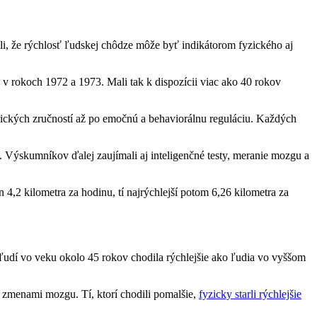
stili, že rýchlosť ľudskej chôdze môže byť indikátorom fyzického aj
i v rokoch 1972 a 1973. Mali tak k dispozícii viac ako 40 rokov
rických zručností až po emočnú a behaviorálnu reguláciu. Každých
. Výskumníkov ďalej zaujímali aj inteligenčné testy, meranie mozgu a
4,2 kilometra za hodinu, tí najrýchlejší potom 6,26 kilometra za
a ľudí vo veku okolo 45 rokov chodila rýchlejšie ako ľudia vo vyššom
mi zmenami mozgu. Tí, ktorí chodili pomalšie,
fyzicky starli rýchlejšie