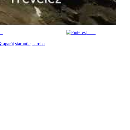
us
Save
 aparát
starnutie
staroba