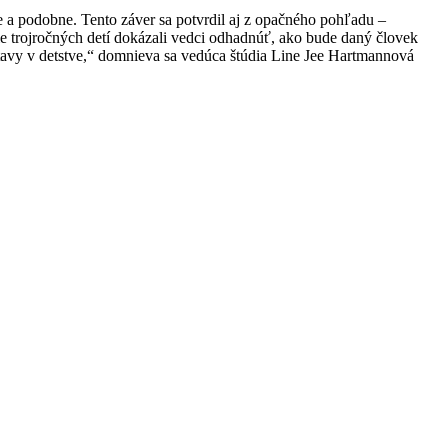
ie a podobne. Tento záver sa potvrdil aj z opačného pohľadu –
cie trojročných detí dokázali vedci odhadnúť, ako bude daný človek
tavy v detstve,“ domnieva sa vedúca štúdia Line Jee Hartmannová