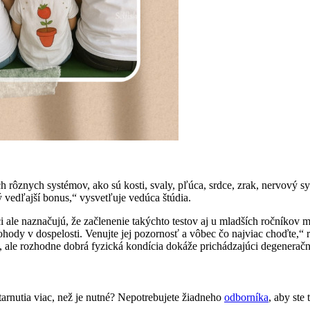
rôznych systémov, ako sú kosti, svaly, pľúca, srdce, zrak, nervový s
ý vedľajší bonus,“ vysvetľuje vedúca štúdia.
i ale naznačujú, že začlenenie takýchto testov aj u mladších ročníkov
dy v dospelosti. Venujte jej pozornosť a vôbec čo najviac choďte,“ rad
, ale rozhodne dobrá fyzická kondícia dokáže prichádzajúci degeneračn
tarnutia viac, než je nutné? Nepotrebujete žiadneho
odborníka
, aby ste 