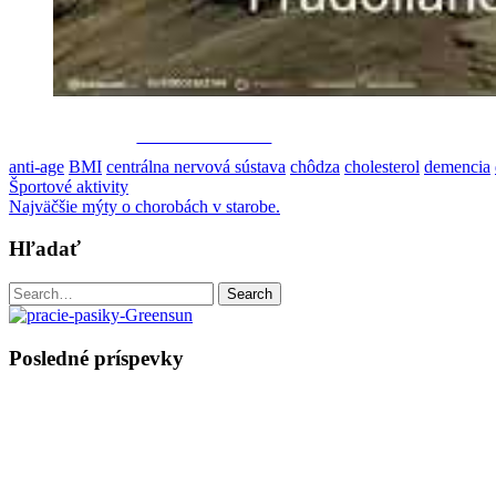
Share on Facebook
anti-age
BMI
centrálna nervová sústava
chôdza
cholesterol
demencia
Post
Športové aktivity
Najväčšie mýty o chorobách v starobe.
navigation
Hľadať
Search
Search
for:
Posledné príspevky