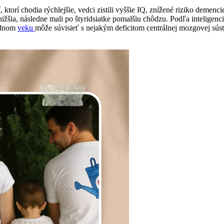
torí chodia rýchlejšie, vedci zistili vyššie IQ, znížené riziko demenc
nižšia, následne mali po štyridsiatke pomalšiu chôdzu. Podľa inteligen
rednom
veku
môže súvisieť s nejakým deficitom centrálnej mozgovej sús