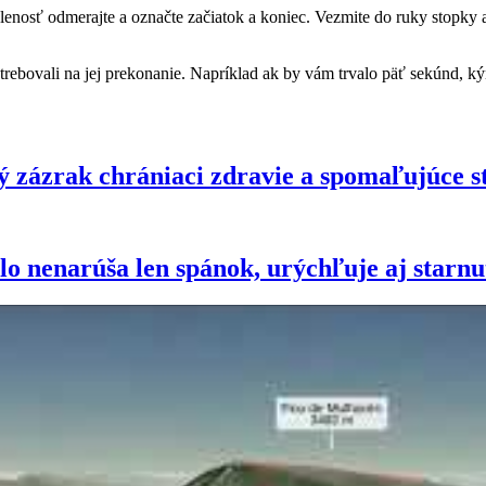
osť odmerajte a označte začiatok a koniec. Vezmite do ruky stopky a zm
rebovali na jej prekonanie. Napríklad ak by vám trvalo päť sekúnd, kým 
 zázrak chrániaci zdravie a spomaľujúce s
lo nenarúša len spánok, urýchľuje aj starnu