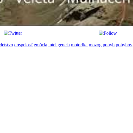
Tweet
Follow 
detstvo
dospelosť
emócia
inteligencia
motorika
mozog
pohyb
pohybový