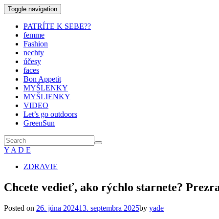
Toggle navigation
PATRÍTE K SEBE??
femme
Fashion
nechty
účesy
faces
Bon Appetit
MYŠLENKY
MYŠLIENKY
VIDEO
Let’s go outdoors
GreenSun
Y A D E
ZDRAVIE
Chcete vedieť, ako rýchlo starnete? Prezra
Posted on
26. júna 2024
13. septembra 2025
by
yade