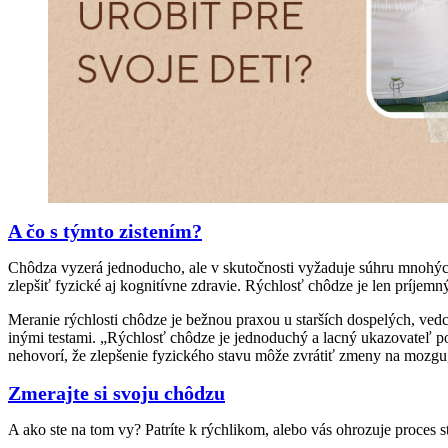
A čo s týmto zistením?
Chôdza vyzerá jednoducho, ale v skutočnosti vyžaduje súhru mnohých 
zlepšiť fyzické aj kognitívne zdravie. Rýchlosť chôdze je len príjemn
Meranie rýchlosti chôdze je bežnou praxou u starších dospelých, vedc
inými testami. „Rýchlosť chôdze je jednoduchý a lacný ukazovateľ poho
nehovorí, že zlepšenie fyzického stavu môže zvrátiť zmeny na mozgu
Zmerajte si svoju chôdzu
A ako ste na tom vy? Patríte k rýchlikom, alebo vás ohrozuje proces s