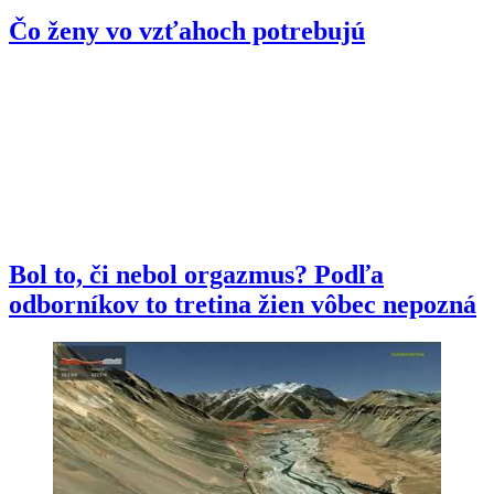
Čo ženy vo vzťahoch potrebujú
Bol to, či nebol orgazmus? Podľa
odborníkov to tretina žien vôbec nepozná