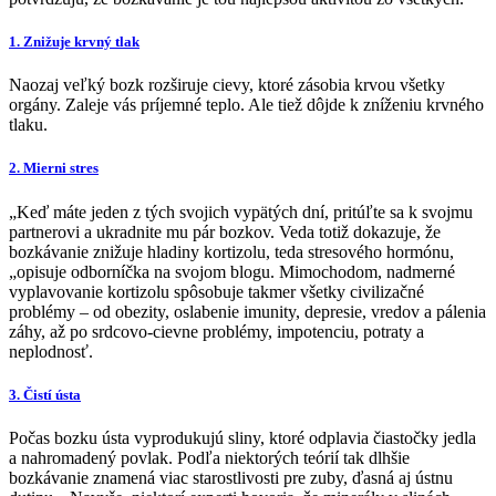
1. Znižuje krvný tlak
Naozaj veľký bozk rozširuje cievy, ktoré zásobia krvou všetky
orgány. Zaleje vás príjemné teplo. Ale tiež dôjde k zníženiu krvného
tlaku.
2. Mierni stres
„Keď máte jeden z tých svojich vypätých dní, pritúľte sa k svojmu
partnerovi a ukradnite mu pár bozkov. Veda totiž dokazuje, že
bozkávanie znižuje hladiny kortizolu, teda stresového hormónu,
„opisuje odborníčka na svojom blogu. Mimochodom, nadmerné
vyplavovanie kortizolu spôsobuje takmer všetky civilizačné
problémy – od obezity, oslabenie imunity, depresie, vredov a pálenia
záhy, až po srdcovo-cievne problémy, impotenciu, potraty a
neplodnosť.
3. Čistí ústa
Počas bozku ústa vyprodukujú sliny, ktoré odplavia čiastočky jedla
a nahromadený povlak. Podľa niektorých teórií tak dlhšie
bozkávanie znamená viac starostlivosti pre zuby, ďasná aj ústnu