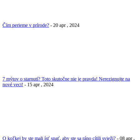
Čím perieme v prírode?
- 20 apr , 2024
7 mýtov o starnutí? Toto skutočne nie je pravda! Nerezignujte na
nové veci!
- 15 apr , 2024
O koľkej by ste mali ísť spať, aby ste sa ráno cítili svieži?
- 08 apr ,