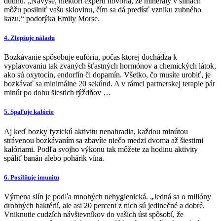
dutinu. „Navyše, niektorí experti hovoria, že minerály v slinách
môžu posilniť vašu sklovinu, čím sa dá predísť vzniku zubného
kazu,“ podotýka Emily Morse.
4. Zlepšuje náladu
Bozkávanie spôsobuje eufóriu, počas ktorej dochádza k
vyplavovaniu tak zvaných šťastných hormónov a chemických látok,
ako sú oxytocín, endorfín či dopamín. Všetko, čo musíte urobiť, je
bozkávať sa minimálne 20 sekúnd. A v rámci partnerskej terapie pár
minút po dobu šiestich týždňov …
5. Spaľuje kalórie
Aj keď bozky fyzickú aktivitu nenahradia, každou minútou
strávenou bozkávaním sa zbavíte niečo medzi dvoma až šiestimi
kalóriami. Podľa svojho výkonu tak môžete za hodinu aktivity
spáliť banán alebo pohárik vína.
6. Posilňuje imunitu
Výmena slín je podľa mnohých nehygienická. „Jedná sa o milióny
drobných baktérií, ale asi 20 percent z nich sú jedinečné a dobré.
Vniknutie cudzích návštevníkov do vašich úst spôsobí, že