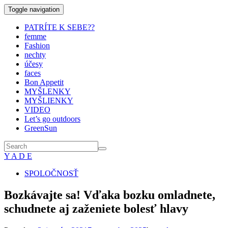
Toggle navigation
PATRÍTE K SEBE??
femme
Fashion
nechty
účesy
faces
Bon Appetit
MYŠLENKY
MYŠLIENKY
VIDEO
Let’s go outdoors
GreenSun
Y A D E
SPOLOČNOSŤ
Bozkávajte sa! Vďaka bozku omladnete,
schudnete aj zaženiete bolesť hlavy