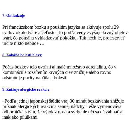
7. Omladzuje
Pri francúzskom bozku s použitím jazyka sa aktivuje spolu 29
svalov okolo tváre a čeľuste. To podľa vedy zvyšuje krvný obeh v
tvári, čo pomáha vyhladzovať pokožku. Tak nech je, protestovať
určite nikto nebude …
8. Zaháňa bolesti hlavy
Počas bozkov telo uvoľní aj malé množstvo adrenalínu, čo v
kombinácii s rozšírením krvných ciev znižuje alebo rovno
odstraňuje pocity napätia a bolesti.
9. Znižuje alergické reakcie
„Podľa jednej japonskej štúdie vraj 30 minút bozkávania znižuje
príznak alergických reakcií a sennej nádchy,“ ešte vymenováva
odborníčka s tým, že výtok z nosa a svrbenie očí sa dá zahnať aj
inak ako pilulkami.