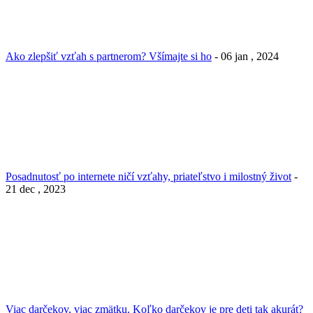
Ako zlepšiť vzťah s partnerom? Všímajte si ho
- 06 jan , 2024
Posadnutosť po internete ničí vzťahy, priateľstvo i milostný život
-
21 dec , 2023
Viac darčekov, viac zmätku. Koľko darčekov je pre deti tak akurát?