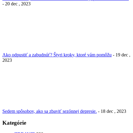
- 20 dec , 2023
Ako odpustiť a zabudnúť? Štyri kroky, ktoré vám pomôžu
- 19 dec ,
2023
Sedem spôsobov, ako sa zbaviť sezónnej depresie.
- 18 dec , 2023
Kategórie