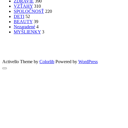
ZDRAVIE
390
VZŤAHY
310
SPOLOČNOSŤ
220
DETI
52
BEAUTY
39
Nezaradené
4
MYŠLIENKY
3
PATRÍTE K SEBE??
femme
Fashion
nechty
účesy
faces
Bon Appetit
MYŠLENKY
MYŠLIENKY
VIDEO
Let’s go outdoors
GreenSun
Activello Theme by
Colorlib
Powered by
WordPress