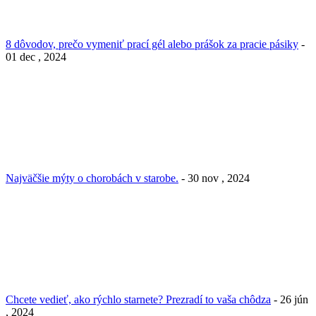
8 dôvodov, prečo vymeniť prací gél alebo prášok za pracie pásiky
-
01 dec , 2024
Najväčšie mýty o chorobách v starobe.
- 30 nov , 2024
Chcete vedieť, ako rýchlo starnete? Prezradí to vaša chôdza
- 26 jún
, 2024