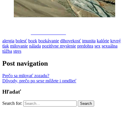
Share on Facebook
alergia
bolesť
bozk
bozkávanie
dlhovekosť
imunita
kalórie
krvný
tlak
milovanie
nálada
pozitívne myslenie
predohra
sex
sexuálna
túžba
stres
Post navigation
Prečo sa milovať zozadu?
Dôvody, prečo po sexe môžete i omdlieť
Hľadať
Search for:
Search