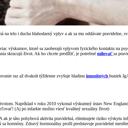
á na telo i ducha blahodarný vplyv a ak sa mu oddávate pravidelne, svoj 
ále viac výskumov, ktoré sa zaoberajú vplyvom fyzického kontaktu na psy
ia skracujú život. Ak ho chcete predĺžiť, je potrebné
milovať
sa prav
ilovanie raz až dvakrát týždenne zvyšuje hladinu
imunitných
buniek Ig
m životom. Napríklad v roku 2010 vykonal výskumný ústav New England Re
ceľovať! (Aj po infarkte možno viesť kvalitný sexuálny život)
ak je táto pohybová aktivita pravidelná, eliminujete riziko výskytu inf
ujú sa hormóny. Zdravý hormonálny profil predstavuje pravidelné menšt