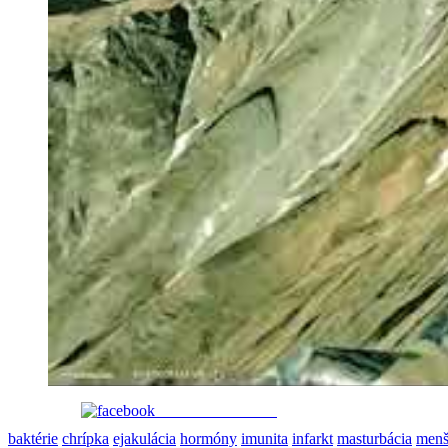
Share on Facebook
baktérie
chrípka
ejakulácia
hormóny
imunita
infarkt
masturbácia
menš