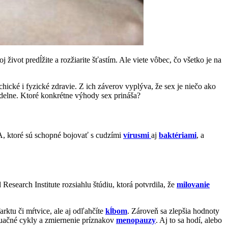
život predĺžite a rozžiarite šťastím. Ale viete vôbec, čo všetko je na
chické i fyzické zdravie. Z ich záverov vyplýva, že sex je niečo ako
idelne. Ktoré konkrétne výhody sex prináša?
A, ktoré sú schopné bojovať s cudzími
vírusmi
aj
baktériami
, a
search Institute rozsiahlu štúdiu, ktorá potvrdila, že
milovanie
arktu či mŕtvice, ale aj odľahčíte
kĺbom
. Zároveň sa zlepšia hodnoty
ruačné cykly a zmiernenie príznakov
menopauzy
. Aj to sa hodí, alebo