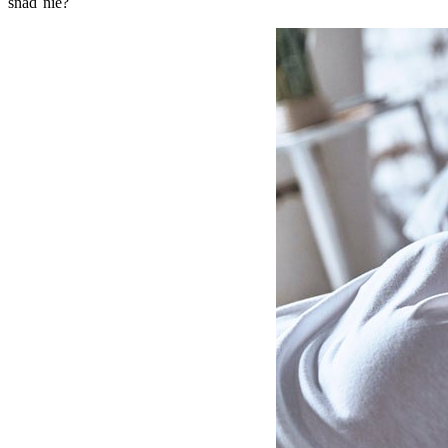
snáď nie?