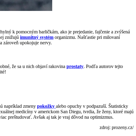
áchylný k pomocným barličkám, ako je prejedanie, fajčenie a zvýšená
lej znižujú
imunitný systém
organizmu. Našťastie pri milovaní
a zároveň upokojuje nervy.
dobné, že sa u nich objaví rakovina
prostaty
. Podľa autorov tejto
ité!
 sú napríklad zmeny
pokožky
alebo opuchy v podpazuší. Štatisticky
 sexuálnej medicíny v americkom San Diegu, tvrdia, že ženy, ktoré majú
 viac preštudovať. Avšak aj tak je vraj dôvod na optimizmus.
zdroj: prozeny.cz/