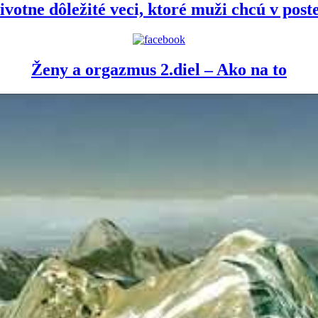
ivotne dôležité veci, ktoré muži chcú v poste
Ženy a orgazmus 2.diel – Ako na to