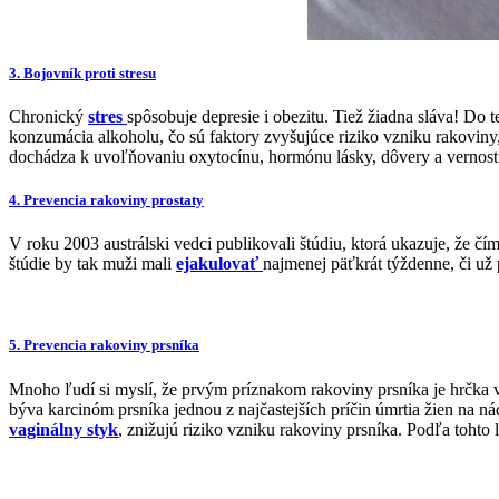
3. Bojovník proti stresu
Chronický
stres
spôsobuje depresie i obezitu. Tiež žiadna sláva! Do 
konzumácia alkoholu, čo sú faktory zvyšujúce riziko vzniku rakoviny,
dochádza k uvoľňovaniu oxytocínu, hormónu lásky, dôvery a vernost
4. Prevencia rakoviny prostaty
V roku 2003 austrálski vedci publikovali štúdiu, ktorá ukazuje, že č
štúdie by tak muži mali
ejakulovať
najmenej päťkrát týždenne, či už 
5. Prevencia rakoviny prsníka
Mnoho ľudí si myslí, že prvým príznakom rakoviny prsníka je hrčka
býva karcinóm prsníka jednou z najčastejších príčin úmrtia žien na ná
vaginálny styk
, znižujú riziko vzniku rakoviny prsníka. Podľa tohto 