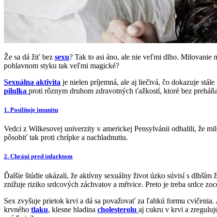
Že sa dá žiť bez
sexu
? Tak to asi áno, ale nie veľmi dlho. Milovanie m
pohlavnom styku tak veľmi magické?
Sexuálna aktivita
je nielen príjemná, ale aj liečivá, čo dokazuje st
pilulka
proti rôznym druhom zdravotných ťažkostí, ktoré bez preháňan
1. Posilňuje imunitu
Vedci z Wilkesovej univerzity v americkej Pensylvánii odhalili, že m
pôsobiť tak proti chrípke a nachladnutiu.
2. Chráni pred infarktom
Ďalšie štúdie ukázali, že aktívny sexuálny život úzko súvisí s dlhší
znižuje riziko srdcových záchvatov a mŕtvice. Preto je treba srdce zo
Sex zvyšuje prietok krvi a dá sa považovať za ľahkú formu cvičenia. A 
krvného
tlaku
, klesne hladina
cholesterolu
aj cukru v krvi a zregul