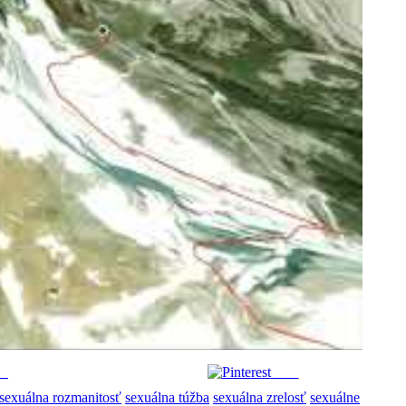
us
Save
sexuálna rozmanitosť
sexuálna túžba
sexuálna zrelosť
sexuálne