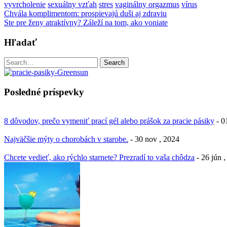
vyvrcholenie
sexuálny vzťah
stres
vaginálny orgazmus
vírus
Post
Chvála komplimentom: prospievajú duši aj zdraviu
Ste pre ženy atraktívny? Záleží na tom, ako voniate
navigation
Hľadať
Search
Search
for:
Posledné príspevky
8 dôvodov, prečo vymeniť prací gél alebo prášok za pracie pásiky
- 0
Najväčšie mýty o chorobách v starobe.
- 30 nov , 2024
Chcete vedieť, ako rýchlo starnete? Prezradí to vaša chôdza
- 26 jún 