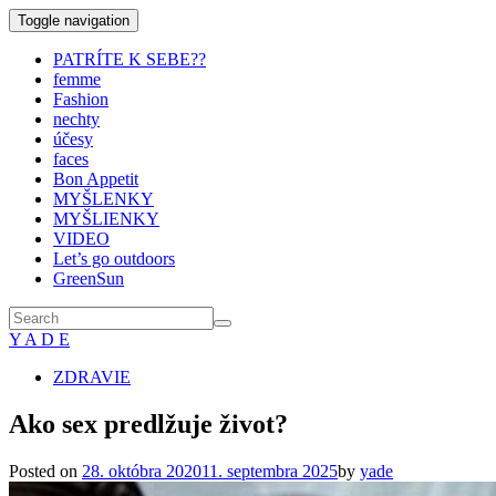
Toggle navigation
PATRÍTE K SEBE??
femme
Fashion
nechty
účesy
faces
Bon Appetit
MYŠLENKY
MYŠLIENKY
VIDEO
Let’s go outdoors
GreenSun
Y A D E
ZDRAVIE
Ako sex predlžuje život?
Posted on
28. októbra 2020
11. septembra 2025
by
yade