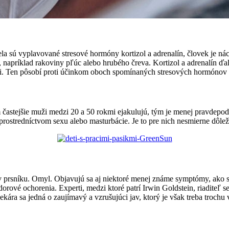
tela sú vyplavované stresové hormóny kortizol a adrenalín, človek je n
 napríklad rakoviny pľúc alebo hrubého čreva. Kortizol a adrenalín ďa
i. Ten pôsobí proti účinkom oboch spomínaných stresových hormónov 
ím častejšie muži medzi 20 a 50 rokmi ejakulujú, tým je menej pravdepo
prostredníctvom sexu alebo masturbácie. Je to pre nich nesmierne dôlež
 v prsníku. Omyl. Objavujú sa aj niektoré menej známe symptómy, ako
dorové ochorenia. Experti, medzi ktoré patrí Irwin Goldstein, riaditeľ
lekára sa jedná o zaujímavý a vzrušujúci jav, ktorý je však treba trochu