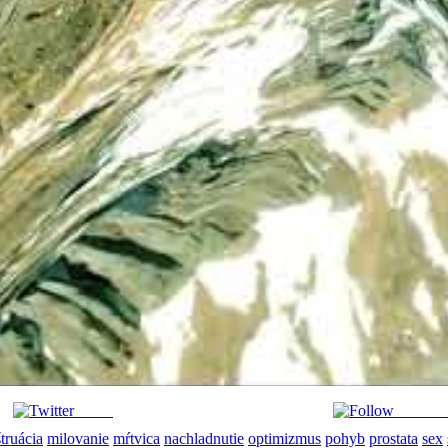
Tweet
Follow 
truácia
milovanie
mŕtvica
nachladnutie
optimizmus
pohyb
prostata
sex