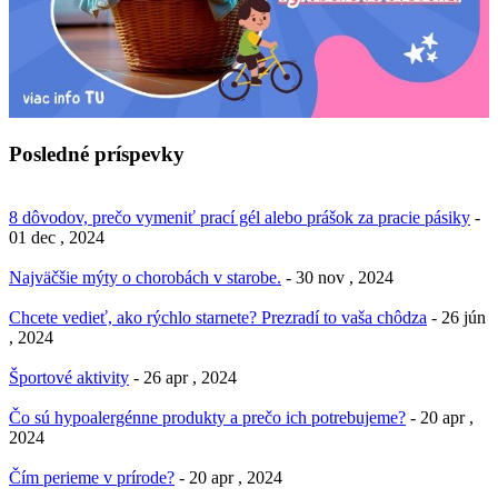
Posledné príspevky
8 dôvodov, prečo vymeniť prací gél alebo prášok za pracie pásiky
-
01 dec , 2024
Najväčšie mýty o chorobách v starobe.
- 30 nov , 2024
Chcete vedieť, ako rýchlo starnete? Prezradí to vaša chôdza
- 26 jún
, 2024
Športové aktivity
- 26 apr , 2024
Čo sú hypoalergénne produkty a prečo ich potrebujeme?
- 20 apr ,
2024
Čím perieme v prírode?
- 20 apr , 2024