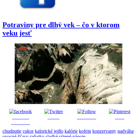
Potraviny pre dlhý vek – čo v ktorom
veku jesť
Share on
Tweet
Follow us
Save
Facebook
chudnutie
cukor
kalorické jedlo
kalórie
kofein
konzervanty
nadváha
ovocné šťavy
raňajky
sladké sýtené nápoje