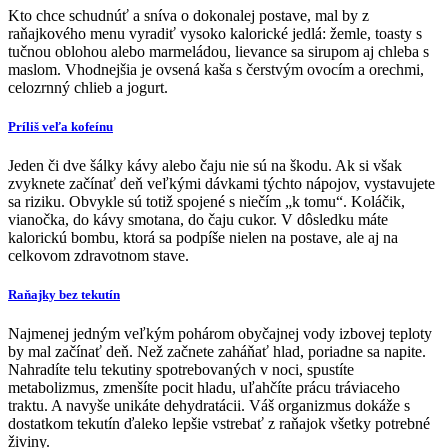
Kto chce schudnúť a sníva o dokonalej postave, mal by z
raňajkového menu vyradiť vysoko kalorické jedlá: žemle, toasty s
tučnou oblohou alebo marmeládou, lievance sa sirupom aj chleba s
maslom. Vhodnejšia je ovsená kaša s čerstvým ovocím a orechmi,
celozrnný chlieb a jogurt.
Príliš veľa kofeínu
Jeden či dve šálky kávy alebo čaju nie sú na škodu. Ak si však
zvyknete začínať deň veľkými dávkami týchto nápojov, vystavujete
sa riziku. Obvykle sú totiž spojené s niečím „k tomu“. Koláčik,
vianočka, do kávy smotana, do čaju cukor. V dôsledku máte
kalorickú bombu, ktorá sa podpíše nielen na postave, ale aj na
celkovom zdravotnom stave.
Raňajky bez tekutín
Najmenej jedným veľkým pohárom obyčajnej vody izbovej teploty
by mal začínať deň. Než začnete zaháňať hlad, poriadne sa napite.
Nahradíte telu tekutiny spotrebovaných v noci, spustíte
metabolizmus, zmenšíte pocit hladu, uľahčíte prácu tráviaceho
traktu. A navyše unikáte dehydratácii. Váš organizmus dokáže s
dostatkom tekutín ďaleko lepšie vstrebať z raňajok všetky potrebné
živiny.