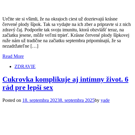
Určite ste si všimli, že na okrajoch ciest už dozrievajú krásne
červené plody šípok. Tak sa vydajte na ich zber a pripravte si z nich
zdravý čaj. Podporíte tak svoju imunitu, ktorá obzvlášť teraz, na
začiatku jesene, môže veľmi trpieť. Krásne červené plody šípkovej
ruže nám už tradične na začiatku septembra pripomínajú, že sa
nezadržateľne […]
Read More
ZDRAVIE
Cukrovka komplikuje aj intímny život. 6
rád pre lepší sex
Posted on
18. septembra 2023
8. septembra 2025
by
yade