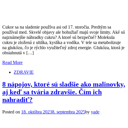
Cukor sa na sladenie používa asi od 17. storočia. Predtým sa
používal med. Skvelé objavy ale bohužiaľ majú svoje limity. Aké sú
najznámejšie náhradky cukru? A ktoré sú bezpečné? Molekula
cukru je zložená z uhlíka, kyslíka a vodíka. V tele sa metabolizuje
na glukózu, čo je rýchlo využiteľný zdroj energie. Glukóza, ktorá je
obsiahnutá v […]
Read More
ZDRAVIE
8 nápojov, ktoré sú sladšie ako malinovky,
aj keď sa tvária zdravšie. Čím ich
nahradiť?
Posted on
18. októbra 2023
8. septembra 2025
by
yade