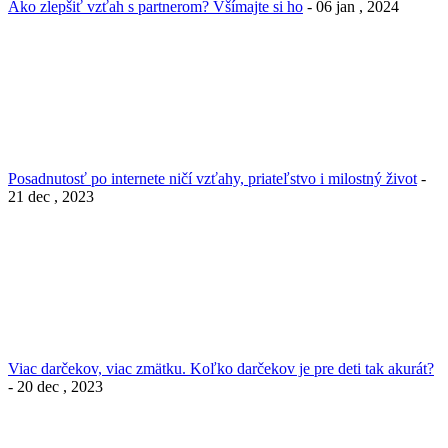
Ako zlepšiť vzťah s partnerom? Všímajte si ho
- 06 jan , 2024
Posadnutosť po internete ničí vzťahy, priateľstvo i milostný život
-
21 dec , 2023
Viac darčekov, viac zmätku. Koľko darčekov je pre deti tak akurát?
- 20 dec , 2023