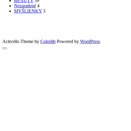
BEAUTY
39
Nezaradené
4
MYŠLIENKY
3
PATRÍTE K SEBE??
femme
Fashion
nechty
účesy
faces
Bon Appetit
MYŠLENKY
MYŠLIENKY
VIDEO
Let’s go outdoors
GreenSun
Activello Theme by
Colorlib
Powered by
WordPress