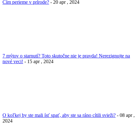
Čím perieme v prírode?
- 20 apr , 2024
7 mýtov o starnutí? Toto skutočne nie je pravda! Nerezignujte na
nové veci!
- 15 apr , 2024
O koľkej by ste mali ísť spať, aby ste sa ráno cítili svieži?
- 08 apr ,
2024