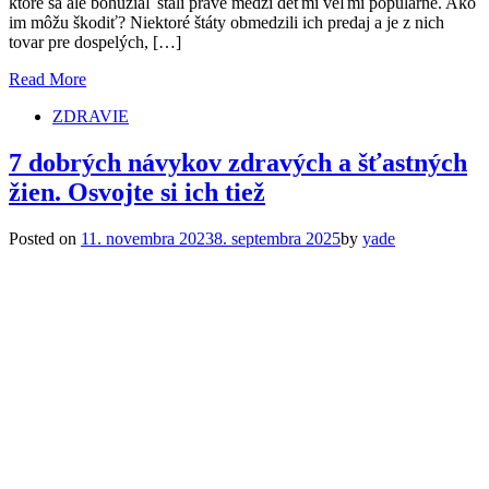
ktoré sa ale bohužiaľ stali práve medzi deťmi veľmi populárne. Ako
im môžu škodiť? Niektoré štáty obmedzili ich predaj a je z nich
tovar pre dospelých, […]
Read More
ZDRAVIE
7 dobrých návykov zdravých a šťastných
žien. Osvojte si ich tiež
Posted on
11. novembra 2023
8. septembra 2025
by
yade