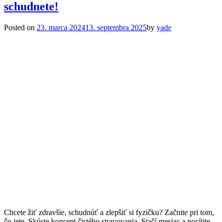
schudnete!
Posted on
23. marca 2024
13. septembra 2025
by
yade
Chcete žiť zdravšie, schudnúť a zlepšiť si fyzičku? Začnite pri tom,
čo jete. Skúste koncept čistého stravovania. Stačí mesiac a pocítite