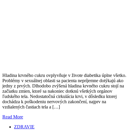
Hladina krvného cukru ovplyvňuje v živote diabetika úplne všetko.
Problémy v sexuálnej oblasti sa pacienta nepríjemne dotýkajú ako
jedny z prvých. Dlhodobo zvýšená hladina krvného cukru stojí na
začiatku zmien, ktoré sa nakoniec dotknú všetkých orgánov
ľudského tela. Nedostatočná cirkulácia krvi, v dôsledku ktorej
dochádza k poškodeniu nervových zakončení, najprv na
vzdialených častiach tela a […]
Read More
ZDRAVIE