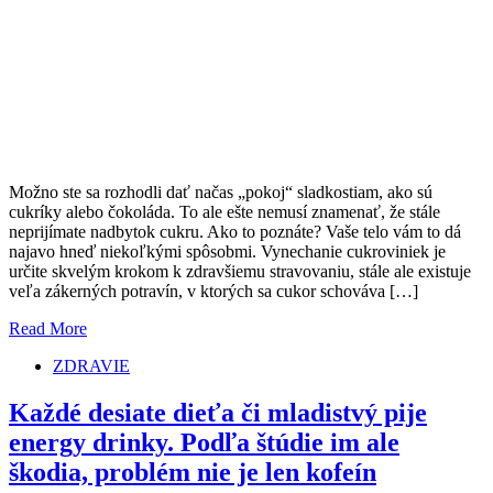
Možno ste sa rozhodli dať načas „pokoj“ sladkostiam, ako sú
cukríky alebo čokoláda. To ale ešte nemusí znamenať, že stále
neprijímate nadbytok cukru. Ako to poznáte? Vaše telo vám to dá
najavo hneď niekoľkými spôsobmi. Vynechanie cukroviniek je
určite skvelým krokom k zdravšiemu stravovaniu, stále ale existuje
veľa zákerných potravín, v ktorých sa cukor schováva […]
Read More
ZDRAVIE
Každé desiate dieťa či mladistvý pije
energy drinky. Podľa štúdie im ale
škodia, problém nie je len kofeín