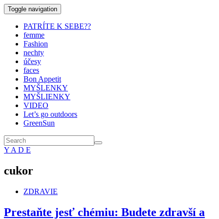
Toggle navigation
PATRÍTE K SEBE??
femme
Fashion
nechty
účesy
faces
Bon Appetit
MYŠLENKY
MYŠLIENKY
VIDEO
Let’s go outdoors
GreenSun
Y A D E
cukor
ZDRAVIE
Prestaňte jesť chémiu: Budete zdravší a