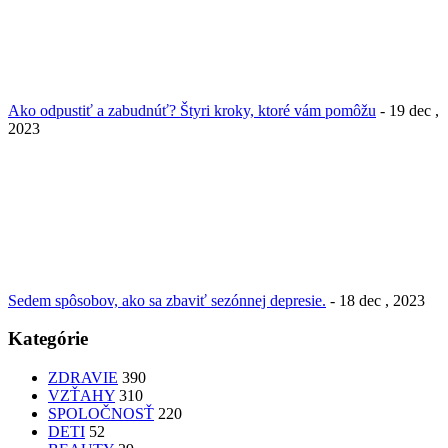
Ako odpustiť a zabudnúť? Štyri kroky, ktoré vám pomôžu
- 19 dec ,
2023
Sedem spôsobov, ako sa zbaviť sezónnej depresie.
- 18 dec , 2023
Kategórie
ZDRAVIE
390
VZŤAHY
310
SPOLOČNOSŤ
220
DETI
52