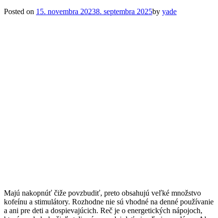
Posted on
15. novembra 2023
8. septembra 2025
by
yade
Majú nakopnúť čiže povzbudiť, preto obsahujú veľké množstvo
kofeínu a stimulátory. Rozhodne nie sú vhodné na denné používanie
a ani pre deti a dospievajúcich. Reč je o energetických nápojoch,