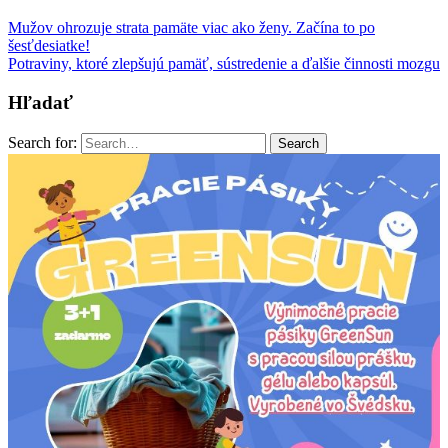
Mužov ohrozuje strata pamäte viac ako ženy. Začína to po
šesťdesiatke!
Potraviny, ktoré zlepšujú pamäť, sústredenie a ďalšie činnosti mozgu
Hľadať
Search for:
Search