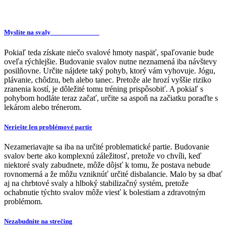
Myslite na svaly
Pokiaľ teda získate niečo svalové hmoty naspäť, spaľovanie bude
oveľa rýchlejšie. Budovanie svalov nutne neznamená iba návštevy
posilňovne. Určite nájdete taký pohyb, ktorý vám vyhovuje. Jógu,
plávanie, chôdzu, beh alebo tanec. Pretože ale hrozí vyššie riziko
zranenia kostí, je dôležité tomu tréning prispôsobiť. A pokiaľ s
pohybom hodláte teraz začať, určite sa aspoň na začiatku poraďte s
lekárom alebo trénerom.
Neriešte len problémové partie
Nezameriavajte sa iba na určité problematické partie. Budovanie
svalov berte ako komplexnú záležitosť, pretože vo chvíli, keď
niektoré svaly zabudnete, môže dôjsť k tomu, že postava nebude
rovnomerná a že môžu vzniknúť určité disbalancie. Malo by sa dbať
aj na chrbtové svaly a hlboký stabilizačný systém, pretože
ochabnutie týchto svalov môže viesť k bolestiam a zdravotným
problémom.
Nezabudnite na strečing