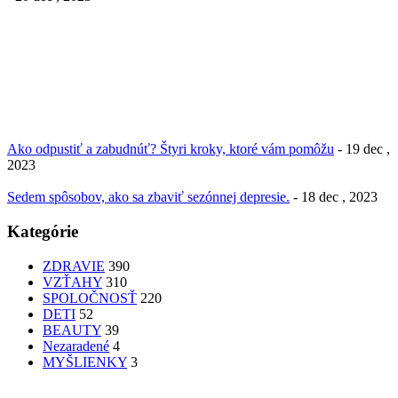
Ako odpustiť a zabudnúť? Štyri kroky, ktoré vám pomôžu
- 19 dec ,
2023
Sedem spôsobov, ako sa zbaviť sezónnej depresie.
- 18 dec , 2023
Kategórie
ZDRAVIE
390
VZŤAHY
310
SPOLOČNOSŤ
220
DETI
52
BEAUTY
39
Nezaradené
4
MYŠLIENKY
3
PATRÍTE K SEBE??
femme
Fashion
nechty
účesy
faces