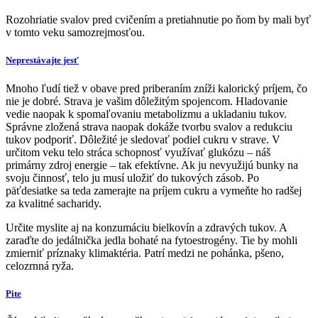
Rozohriatie svalov pred cvičením a pretiahnutie po ňom by mali byť
v tomto veku samozrejmosťou.
Neprestávajte jesť
Mnoho ľudí tiež v obave pred priberaním zníži kalorický príjem, čo
nie je dobré. Strava je vašim dôležitým spojencom. Hladovanie
vedie naopak k spomaľovaniu metabolizmu a ukladaniu tukov.
Správne zložená strava naopak dokáže tvorbu svalov a redukciu
tukov podporiť. Dôležité je sledovať podiel cukru v strave. V
určitom veku telo stráca schopnosť využívať glukózu – náš
primárny zdroj energie – tak efektívne. Ak ju nevyužijú bunky na
svoju činnosť, telo ju musí uložiť do tukových zásob. Po
päťdesiatke sa teda zamerajte na príjem cukru a vymeňte ho radšej
za kvalitné sacharidy.
Určite myslite aj na konzumáciu bielkovín a zdravých tukov. A
zaraďte do jedálnička jedla bohaté na fytoestrogény. Tie by mohli
zmierniť príznaky klimaktéria. Patrí medzi ne pohánka, pšeno,
celozrnná ryža.
Pite