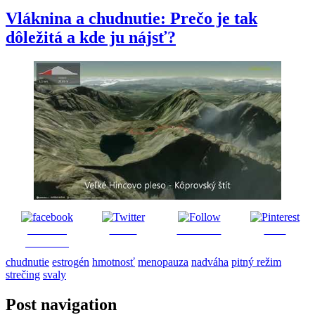
Vláknina a chudnutie: Prečo je tak
dôležitá a kde ju nájsť?
Share on
Tweet
Follow us
Save
Facebook
chudnutie
estrogén
hmotnosť
menopauza
nadváha
pitný režim
strečing
svaly
Post navigation