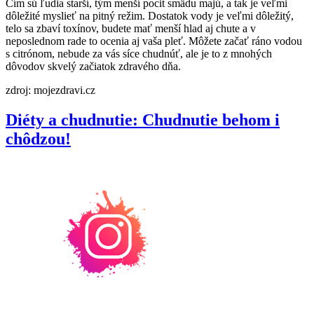
Čím sú ľudia starší, tým menší pocit smädu majú, a tak je veľmi
dôležité myslieť na pitný režim. Dostatok vody je veľmi dôležitý,
telo sa zbaví toxínov, budete mať menší hlad aj chute a v
neposlednom rade to ocenia aj vaša pleť. Môžete začať ráno vodou
s citrónom, nebude za vás síce chudnúť, ale je to z mnohých
dôvodov skvelý začiatok zdravého dňa.
zdroj: mojezdravi.cz
Diéty a chudnutie: Chudnutie behom i
chôdzou!