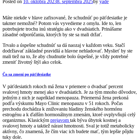
Posted on
10. októbra 2023
8. septembra 2025
by
yade
Máte niekde v hlave zafixované, že schudnúť po päťdesiatke je
takmer nemožné? Potom vás vyvedieme z omylu. Ide to, len
potrebujete trochu inú stratégiu ako v dvadsiatich. Prinášame
zásadné odporúčania, ktorých by ste sa mali držať.
Trvalo a úspešne schudnúť sa dá naozaj v každom veku. Stačí
dodržiavať základné pravidlá a hlavne nehladovať. Myslieť by ste
mali tiež na to, že aby chudnutie bolo úspešné, je vždy potrebné
zmeniť životný štýl ako celok.
Čo sa zmení po päťdesiatke
V päťdesiatich rokoch má žena v priemere o dvadsať percent
svalovej hmoty menej ako v dvadsiatich. Je za tým mnoho dôvodov,
jedným z nich je napríklad menopauza. Priemerná žena prekoná
podľa výskumu Mayo Clinic menopauzu v 51 rokoch. Počas
prechodu dochádza k znižovaniu hladiny ženského hormónu
estrogénu a k ďalším hormonálnym zmenám, ktoré ovplyvňujú celý
organizmus. Klasickým
prejavom
tak býva úbytok kostnej a
svalovej hmoty a taktiež nárast hmotnosti. Sval je totiž metabolicky
aktívny, čo znamená, že čím viac ich budete mať, tým lepšie pôjdu
tuky dole.