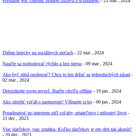
Prestaňte jesť chémiu: Budete zdravší a schudnete!
- 23 mar , 2024
Diétne hriechy na sociálnych sieťach
- 22 mar , 2024
Naučte sa rozhodovať rýchlo a bez stresu
- 09 mar , 2024
Ako byť silná osobnosť? Chce to len držať sa jednoduchých zásad
-
02 mar , 2024
Detoxikujte svoju myseľ. Buďte chvíľu offline
- 19 jan , 2024
Ako zlepšiť vzťah s partnerom? Všímajte si ho
- 06 jan , 2024
Posadnutosť po internete ničí vzťahy, priateľstvo i milostný život
-
21 dec , 2023
Viac darčekov, viac zmätku. Koľko darčekov je pre deti tak akurát?
- 20 dec , 2023