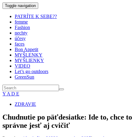
Toggle navigation
PATRÍTE K SEBE??
femme
Fashion
nechty
účesy
faces
Bon Appetit
MYŠLENKY
MYŠLIENKY
VIDEO
Let’s go outdoors
GreenSun
Y A D E
ZDRAVIE
Chudnutie po päťdesiatke: Ide to, chce to
správne jesť aj cvičiť