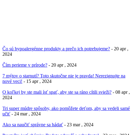
Čo sú hypoalergénne produkty a prečo ich potrebujeme?
- 20 apr ,
2024
Čím perieme v prírode?
- 20 apr , 2024
7 mýtov o starnutí? Toto skutočne nie je pravda! Nerezignujte na
nové veci!
- 15 apr , 2024
O koľkej by ste mali ísť spať, aby ste sa ráno cítili svieži?
- 08 apr ,
2024
Tri super múdre spôsoby, ako pomôžete deťom, aby sa vedeli samé
učiť
- 24 mar , 2024
Ako sa naučiť správne sa hádať
- 23 mar , 2024