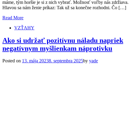
máme, tým horšie je si z nich vybrať. Možnosť voľby nás zdržiava.
Hlavou sa nám ženie príkaz: Tak už sa konečne rozhodni. Čo […]
Read More
VZŤAHY
Ako si udržať pozitívnu náladu napriek
negatívnym myšlienkam náprotivku
Posted on
13. mája 2023
8. septembra 2025
by
yade