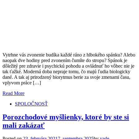
Vytrhne vás zvonenie budíka každé ráno z hlbokého spánku? Alebo
naopak dve hodiny pred zvonením čumíte do stropu? Spánok je
dôležitý pre zdravie i psychickú pohodu a ovládnuť ho vôbec nie je
tak ťažké. Moderná doba nepraje tomu, čo majú ľudia biologicky
dané. A tak aj prirodzený biorytmus berie za svoje zmenami času,
vplyvom práce […]
Read More
SPOLOČNOSŤ
Porozchodové myšlienky, ktoré by ste si
mali zakázať
Posted on
23. februára 2021
7. septembra 2025
by
yade