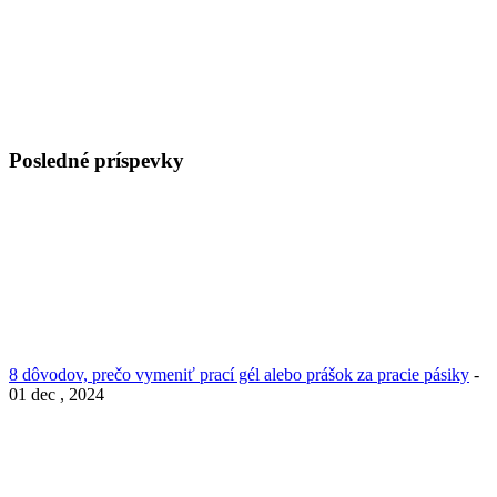
Posledné príspevky
8 dôvodov, prečo vymeniť prací gél alebo prášok za pracie pásiky
-
01 dec , 2024