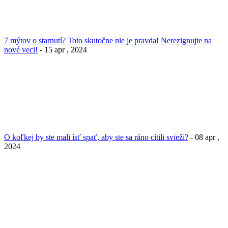
7 mýtov o starnutí? Toto skutočne nie je pravda! Nerezignujte na
nové veci!
- 15 apr , 2024
O koľkej by ste mali ísť spať, aby ste sa ráno cítili svieži?
- 08 apr ,
2024