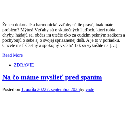
Že len dokonalé a harmonické vzťahy sú tie pravé, inak máte
problém? Mýtus! Vzťahy sú o skutočných ľuďoch, ktorí robia
chyby, hádajú sa, občas im utečie oko za cudzím pekným zadkom a
pochybujú o sebe aj o svojej spriaznenej duši. A je to v poriadku.
Chcete mať šťastný a spokojný vzťah? Tak sa vykašlite na […]
Read More
ZDRAVIE
Na čo máme myslieť pred spaním
Posted on
1. apríla 2022
7. septembra 2025
by
yade