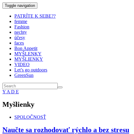
Toggle navigation
PATRÍTE K SEBE??
femme
Fashion
nechty
účesy
faces
Bon Appetit
MYŠLENKY
MYŠLIENKY
VIDEO
Let’s go outdoors
GreenSun
Y A D E
Myšlienky
SPOLOČNOSŤ
Naučte sa rozhodovať rýchlo a bez stresu