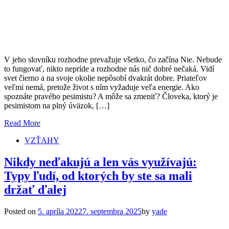
V jeho slovníku rozhodne prevažuje všetko, čo začína Nie. Nebude
to fungovať, nikto nepríde a rozhodne nás nič dobré nečaká. Vidí
svet čierno a na svoje okolie nepôsobí dvakrát dobre. Priateľov
veľmi nemá, pretože život s ním vyžaduje veľa energie. Ako
spoznáte pravého pesimistu? A môže sa zmeniť? Človeka, ktorý je
pesimistom na plný úväzok, […]
Read More
VZŤAHY
Nikdy neďakujú a len vás využívajú:
Typy ľudí, od ktorých by ste sa mali
držať ďalej
Posted on
5. apríla 2022
7. septembra 2025
by
yade