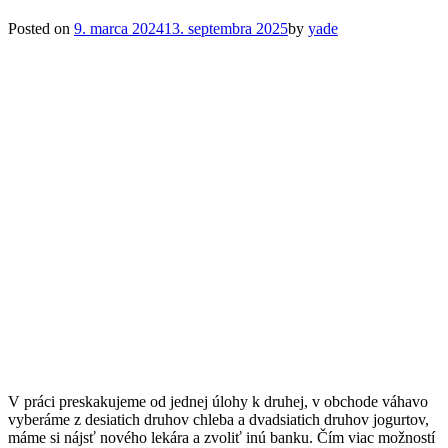
Posted on
9. marca 2024
13. septembra 2025
by
yade
V práci preskakujeme od jednej úlohy k druhej, v obchode váhavo
vyberáme z desiatich druhov chleba a dvadsiatich druhov jogurtov,
máme si nájsť nového lekára a zvoliť inú banku. Čím viac možností