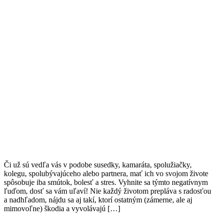
Či už sú vedľa vás v podobe susedky, kamaráta, spolužiačky,
kolegu, spolubývajúceho alebo partnera, mať ich vo svojom živote
spôsobuje iba smútok, bolesť a stres. Vyhnite sa týmto negatívnym
ľuďom, dosť sa vám uľaví! Nie každý životom prepláva s radosťou
a nadhľadom, nájdu sa aj takí, ktorí ostatným (zámerne, ale aj
mimovoľne) škodia a vyvolávajú […]