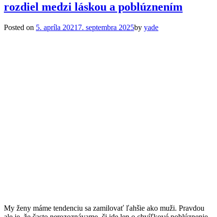
rozdiel medzi láskou a poblúznením
Posted on
5. apríla 2021
7. septembra 2025
by
yade
My ženy máme tendenciu sa zamilovať ľahšie ako muži. Pravdou
ale je, že často nerozoznávame, či ide len o chvíľkové poblúznenie,