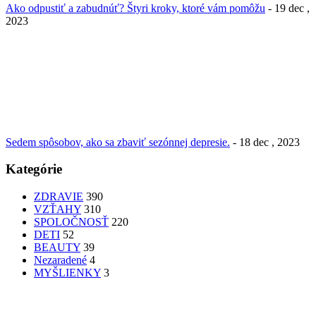
Ako odpustiť a zabudnúť? Štyri kroky, ktoré vám pomôžu
- 19 dec ,
2023
Sedem spôsobov, ako sa zbaviť sezónnej depresie.
- 18 dec , 2023
Kategórie
ZDRAVIE
390
VZŤAHY
310
SPOLOČNOSŤ
220
DETI
52
BEAUTY
39
Nezaradené
4
MYŠLIENKY
3
PATRÍTE K SEBE??
femme
Fashion
nechty
účesy
faces
Bon Appetit
MYŠLENKY
MYŠLIENKY
VIDEO
Let’s go outdoors