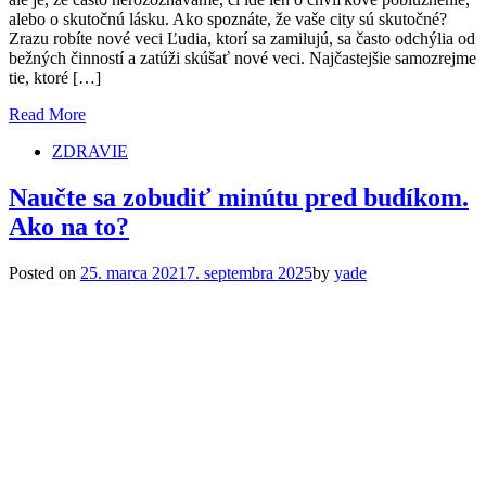
alebo o skutočnú lásku. Ako spoznáte, že vaše city sú skutočné?
Zrazu robíte nové veci Ľudia, ktorí sa zamilujú, sa často odchýlia od
bežných činností a zatúži skúšať nové veci. Najčastejšie samozrejme
tie, ktoré […]
Read More
ZDRAVIE
Naučte sa zobudiť minútu pred budíkom.
Ako na to?
Posted on
25. marca 2021
7. septembra 2025
by
yade