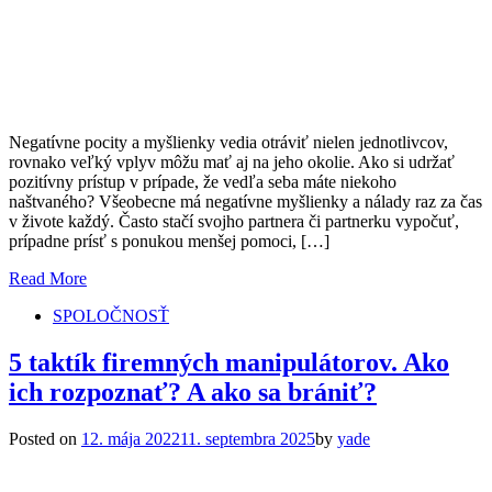
Negatívne pocity a myšlienky vedia otráviť nielen jednotlivcov,
rovnako veľký vplyv môžu mať aj na jeho okolie. Ako si udržať
pozitívny prístup v prípade, že vedľa seba máte niekoho
naštvaného? Všeobecne má negatívne myšlienky a nálady raz za čas
v živote každý. Často stačí svojho partnera či partnerku vypočuť,
prípadne prísť s ponukou menšej pomoci, […]
Read More
SPOLOČNOSŤ
5 taktík firemných manipulátorov. Ako
ich rozpoznať? A ako sa brániť?
Posted on
12. mája 2022
11. septembra 2025
by
yade