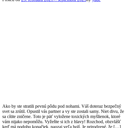
Ako by ste stratili pevnú pôdu pod nohami. Váš doteraz bezpečný
svet sa zrútil. Opustil vás partner a vy ste zostali samy. Niet divu, že
sa cítite zničene. Toto je päť vyložene toxických myšlienok, ktoré
vám nijako nepomôžu. Vyžeňte si ich z hlavy! Rozchod, obzvlášť
keď má podobu kopačiek, naozaj veľa bolí. Je prirodzené, že […]