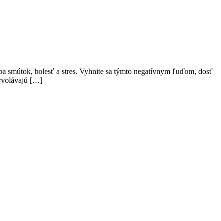
iba smútok, bolesť a stres. Vyhnite sa týmto negatívnym ľuďom, dosť
vyvolávajú […]