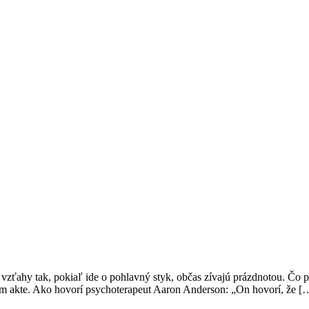
vzťahy tak, pokiaľ ide o pohlavný styk, občas zívajú prázdnotou. Čo p
ckom akte. Ako hovorí psychoterapeut Aaron Anderson: „On hovorí, že [