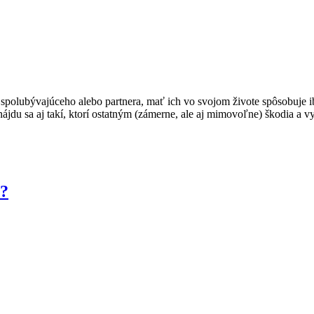
 spolubývajúceho alebo partnera, mať ich vo svojom živote spôsobuje 
jdu sa aj takí, ktorí ostatným (zámerne, ale aj mimovoľne) škodia a 
m?