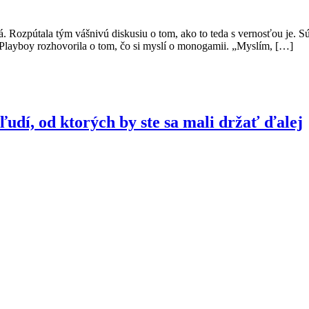
 Rozpútala tým vášnivú diskusiu o tom, ako to teda s vernosťou je. Sú j
e Playboy rozhovorila o tom, čo si myslí o monogamii. „Myslím, […]
udí, od ktorých by ste sa mali držať ďalej