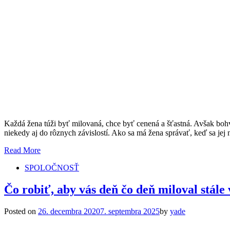
Každá žena túži byť milovaná, chce byť cenená a šťastná. Avšak bohvi
niekedy aj do rôznych závislostí. Ako sa má žena správať, keď sa jej
Read More
SPOLOČNOSŤ
Čo robiť, aby vás deň čo deň miloval stále 
Posted on
26. decembra 2020
7. septembra 2025
by
yade