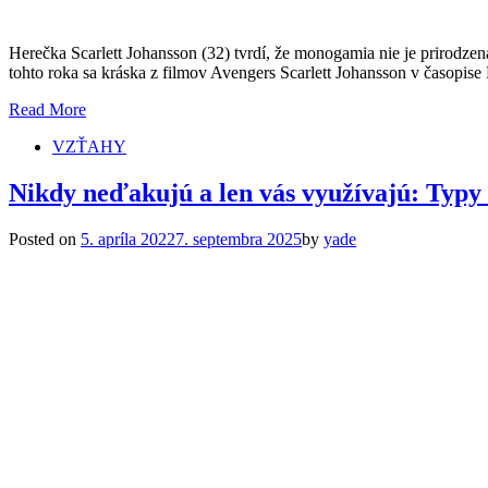
Herečka Scarlett Johansson (32) tvrdí, že monogamia nie je prirodzená.
tohto roka sa kráska z filmov Avengers Scarlett Johansson v časopis
Read More
VZŤAHY
Nikdy neďakujú a len vás využívajú: Typy ľ
Posted on
5. apríla 2022
7. septembra 2025
by
yade