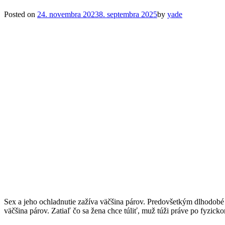
Posted on
24. novembra 2023
8. septembra 2025
by
yade
Sex a jeho ochladnutie zažíva väčšina párov. Predovšetkým dlhodobé 
väčšina párov. Zatiaľ čo sa žena chce túliť, muž túži práve po fyzi