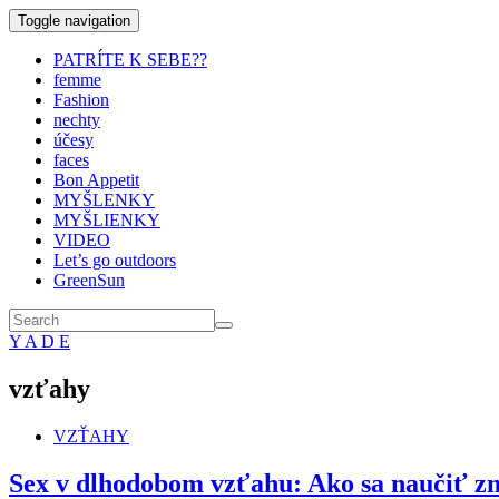
Toggle navigation
PATRÍTE K SEBE??
femme
Fashion
nechty
účesy
faces
Bon Appetit
MYŠLENKY
MYŠLIENKY
VIDEO
Let’s go outdoors
GreenSun
Y A D E
vzťahy
VZŤAHY
Sex v dlhodobom vzťahu: Ako sa naučiť znov