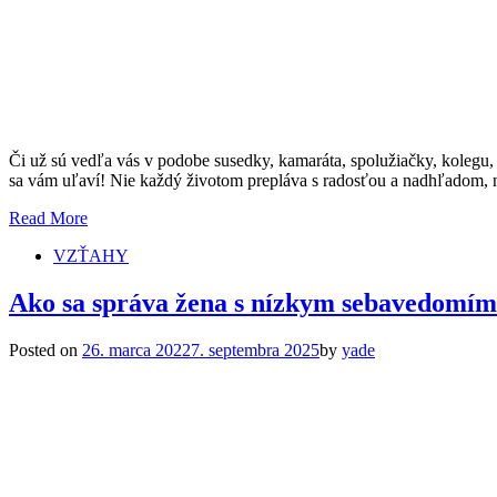
Či už sú vedľa vás v podobe susedky, kamaráta, spolužiačky, kolegu,
sa vám uľaví! Nie každý životom prepláva s radosťou a nadhľadom, ná
Read More
VZŤAHY
Ako sa správa žena s nízkym sebavedomí
Posted on
26. marca 2022
7. septembra 2025
by
yade