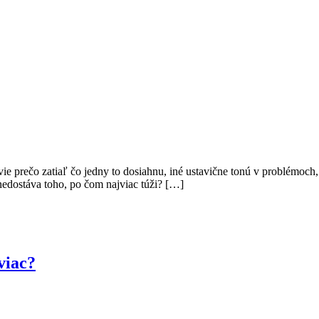
e prečo zatiaľ čo jedny to dosiahnu, iné ustavične tonú v problémoch, 
 nedostáva toho, po čom najviac túži? […]
viac?