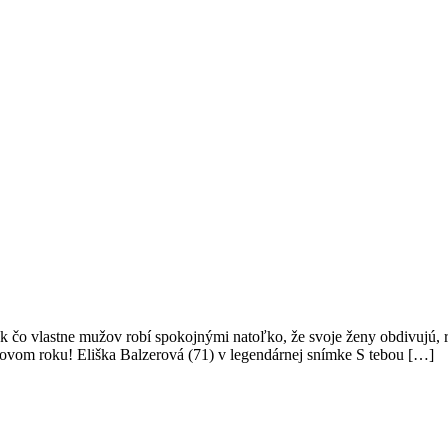
 Tak čo vlastne mužov robí spokojnými natoľko, že svoje ženy obdivuj
 v novom roku! Eliška Balzerová (71) v legendárnej snímke S tebou […]