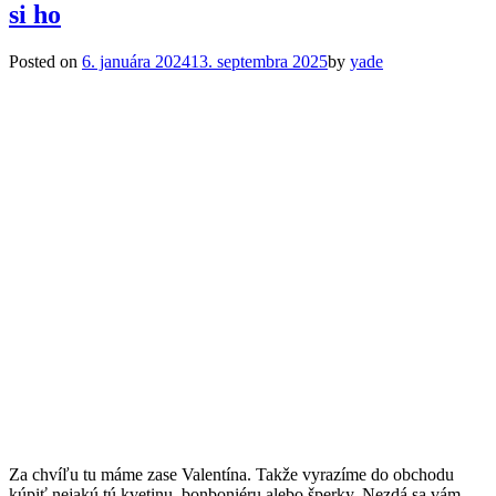
si ho
Posted on
6. januára 2024
13. septembra 2025
by
yade
Za chvíľu tu máme zase Valentína. Takže vyrazíme do obchodu
kúpiť nejakú tú kvetinu, bonboniéru alebo šperky. Nezdá sa vám