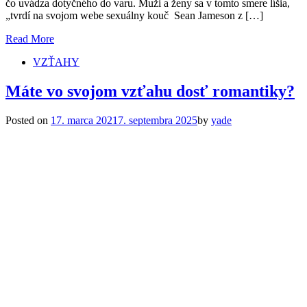
čo uvádza dotyčného do varu. Muži a ženy sa v tomto smere líšia,
„tvrdí na svojom webe sexuálny kouč Sean Jameson z […]
Read More
VZŤAHY
Máte vo svojom vzťahu dosť romantiky?
Posted on
17. marca 2021
7. septembra 2025
by
yade