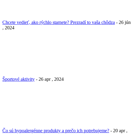
Chcete vedieť, ako rýchlo starnete? Prezradí to vaša chôdza
- 26 jún
, 2024
Športové aktivity
- 26 apr , 2024
Čo sú hypoalergénne produkty a prečo ich potrebujeme?
- 20 apr ,