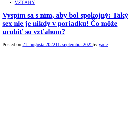
VZŤAHY
Vyspím sa s ním, aby bol spokojný: Taký
sex nie je nikdy v poriadku! Čo môže
urobiť so vzťahom?
Posted on
21. augusta 2022
11. septembra 2025
by
yade