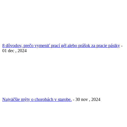
8 dôvodov, prečo vymeniť prací gél alebo prášok za pracie pásiky
-
01 dec , 2024
Najväčšie mýty o chorobách v starobe.
- 30 nov , 2024