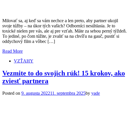
Milovať sa, aj keď sa vám nechce a len preto, aby partner ukojil
svoje túžby – na úkor tých vašich? Odborníci nesúhlasia. Je to
toxické nielen pre vás, ale aj pre vzťah. Máte za sebou perný týždeň.
To jediné, po čom túžite, je zvaliť sa na chvíľu na gauč, pustiť si
oddychový film a vôbec […]
Read More
VZŤAHY
Vezmite to do svojich rúk! 15 krokov, ako
zviesť partnera
Posted on
9. augusta 2022
11. septembra 2025
by
yade