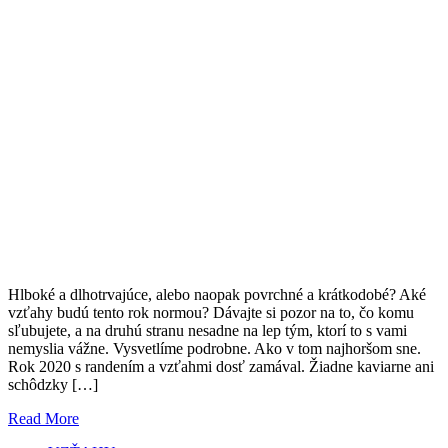
Hlboké a dlhotrvajúce, alebo naopak povrchné a krátkodobé? Aké
vzťahy budú tento rok normou? Dávajte si pozor na to, čo komu
sľubujete, a na druhú stranu nesadne na lep tým, ktorí to s vami
nemyslia vážne. Vysvetlíme podrobne. Ako v tom najhoršom sne.
Rok 2020 s randením a vzťahmi dosť zamával. Žiadne kaviarne ani
schôdzky […]
Read More