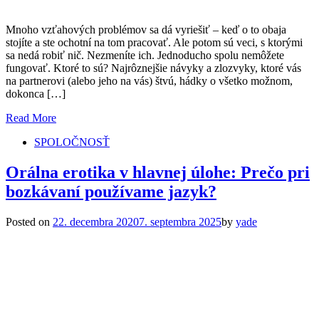
Mnoho vzťahových problémov sa dá vyriešiť – keď o to obaja
stojíte a ste ochotní na tom pracovať. Ale potom sú veci, s ktorými
sa nedá robiť nič. Nezmeníte ich. Jednoducho spolu nemôžete
fungovať. Ktoré to sú? Najrôznejšie návyky a zlozvyky, ktoré vás
na partnerovi (alebo jeho na vás) štvú, hádky o všetko možnom,
dokonca […]
Read More
SPOLOČNOSŤ
Orálna erotika v hlavnej úlohe: Prečo pri
bozkávaní používame jazyk?
Posted on
22. decembra 2020
7. septembra 2025
by
yade