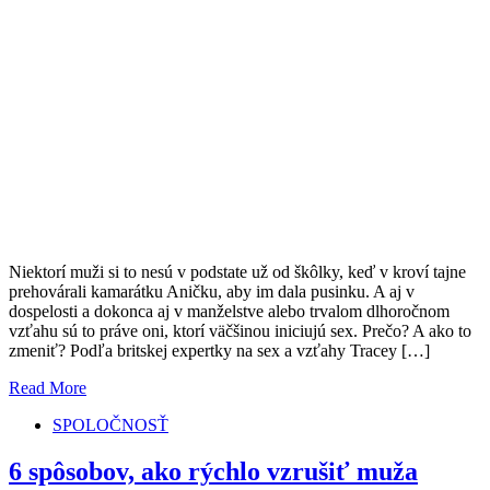
Niektorí muži si to nesú v podstate už od škôlky, keď v kroví tajne
prehovárali kamarátku Aničku, aby im dala pusinku. A aj v
dospelosti a dokonca aj v manželstve alebo trvalom dlhoročnom
vzťahu sú to práve oni, ktorí väčšinou iniciujú sex. Prečo? A ako to
zmeniť? Podľa britskej expertky na sex a vzťahy Tracey […]
Read More
SPOLOČNOSŤ
6 spôsobov, ako rýchlo vzrušiť muža