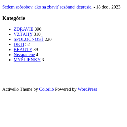
Sedem spôsobov, ako sa zbaviť sezónnej depresie.
- 18 dec , 2023
Kategórie
ZDRAVIE
390
VZŤAHY
310
SPOLOČNOSŤ
220
DETI
52
BEAUTY
39
Nezaradené
4
MYŠLIENKY
3
PATRÍTE K SEBE??
femme
Fashion
nechty
účesy
faces
Bon Appetit
MYŠLENKY
MYŠLIENKY
VIDEO
Let’s go outdoors
GreenSun
Activello Theme by
Colorlib
Powered by
WordPress