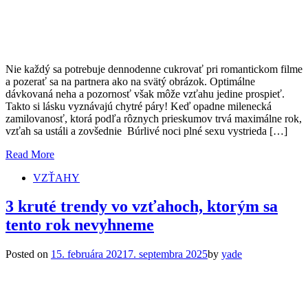
Nie každý sa potrebuje dennodenne cukrovať pri romantickom filme
a pozerať sa na partnera ako na svätý obrázok. Optimálne
dávkovaná neha a pozornosť však môže vzťahu jedine prospieť.
Takto si lásku vyznávajú chytré páry! Keď opadne milenecká
zamilovanosť, ktorá podľa rôznych prieskumov trvá maximálne rok,
vzťah sa ustáli a zovšednie Búrlivé noci plné sexu vystrieda […]
Read More
VZŤAHY
3 kruté trendy vo vzťahoch, ktorým sa
tento rok nevyhneme
Posted on
15. februára 2021
7. septembra 2025
by
yade