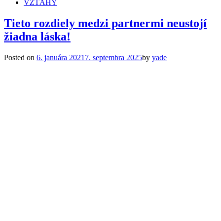
VZŤAHY
Tieto rozdiely medzi partnermi neustojí
žiadna láska!
Posted on
6. januára 2021
7. septembra 2025
by
yade