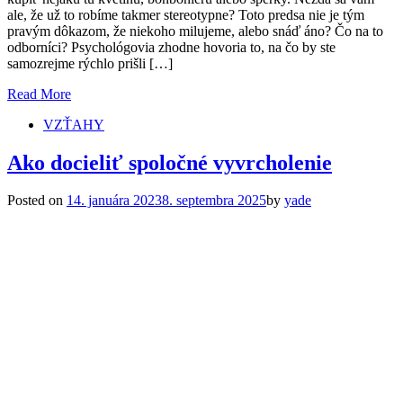
ale, že už to robíme takmer stereotypne? Toto predsa nie je tým
pravým dôkazom, že niekoho milujeme, alebo snáď áno? Čo na to
odborníci? Psychológovia zhodne hovoria to, na čo by ste
samozrejme rýchlo prišli […]
Read More
VZŤAHY
Ako docieliť spoločné vyvrcholenie
Posted on
14. januára 2023
8. septembra 2025
by
yade