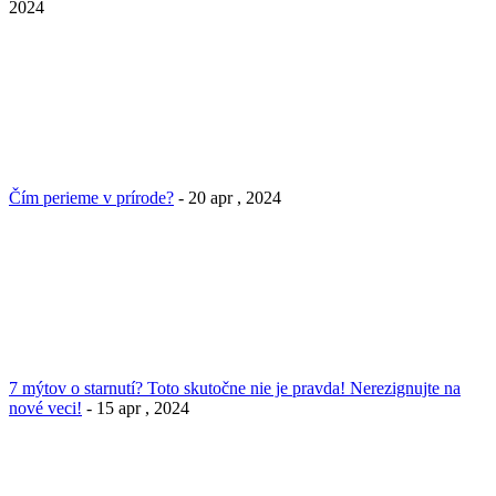
2024
Čím perieme v prírode?
- 20 apr , 2024
7 mýtov o starnutí? Toto skutočne nie je pravda! Nerezignujte na
nové veci!
- 15 apr , 2024