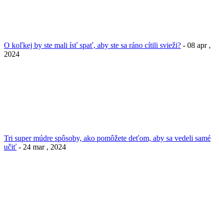
O koľkej by ste mali ísť spať, aby ste sa ráno cítili svieži?
- 08 apr ,
2024
Tri super múdre spôsoby, ako pomôžete deťom, aby sa vedeli samé
učiť
- 24 mar , 2024