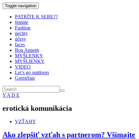
Toggle navigation
PATRÍTE K SEBE??
femme
Fashion
nechty
účesy
faces
Bon Appetit
MYŠLENKY
MYŠLIENKY
VIDEO
Let’s go outdoors
GreenSun
Y A D E
erotická komunikácia
VZŤAHY
Ako zlepšiť vzťah s partnerom? Všímajte