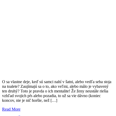
O sa vlastne deje, keď sú samci nahí v šatni, alebo vedľa seba stoja
na toalete? Zaujímajú sa o to, ako veľmi, alebo málo je vybavený
ten druhý? Toto je pravda o ich mentalite! Že ženy neustále riešia
vzhľad svojich pŕs alebo pozadia, to už sa vie dávno (koniec
koncov, nie je nič horšie, než […]
Read More