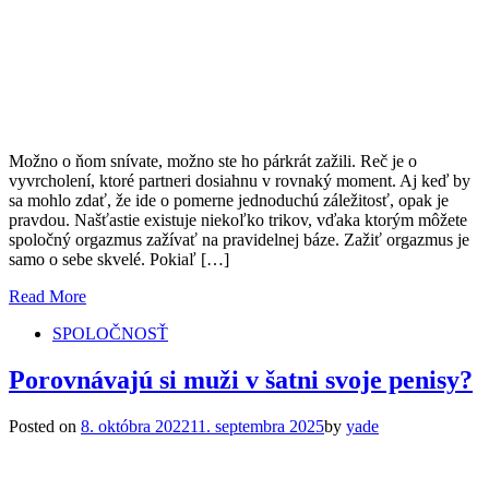
Možno o ňom snívate, možno ste ho párkrát zažili. Reč je o
vyvrcholení, ktoré partneri dosiahnu v rovnaký moment. Aj keď by
sa mohlo zdať, že ide o pomerne jednoduchú záležitosť, opak je
pravdou. Našťastie existuje niekoľko trikov, vďaka ktorým môžete
spoločný orgazmus zažívať na pravidelnej báze. Zažiť orgazmus je
samo o sebe skvelé. Pokiaľ […]
Read More
SPOLOČNOSŤ
Porovnávajú si muži v šatni svoje penisy?
Posted on
8. októbra 2022
11. septembra 2025
by
yade