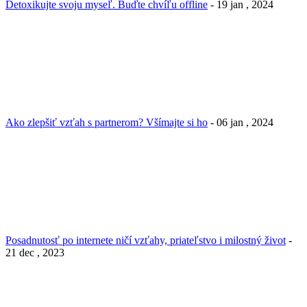
Detoxikujte svoju myseľ. Buďte chvíľu offline
- 19 jan , 2024
Ako zlepšiť vzťah s partnerom? Všímajte si ho
- 06 jan , 2024
Posadnutosť po internete ničí vzťahy, priateľstvo i milostný život
-
21 dec , 2023