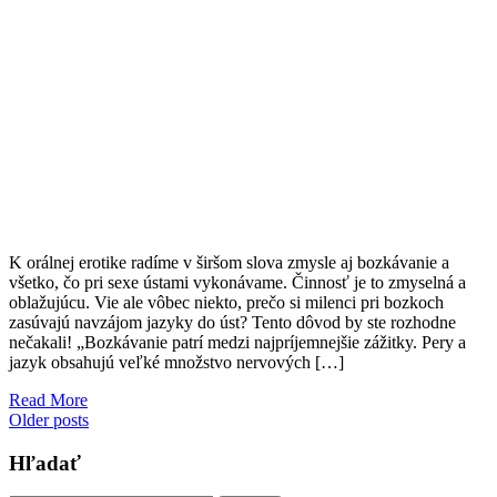
K orálnej erotike radíme v širšom slova zmysle aj bozkávanie a
všetko, čo pri sexe ústami vykonávame. Činnosť je to zmyselná a
oblažujúcu. Vie ale vôbec niekto, prečo si milenci pri bozkoch
zasúvajú navzájom jazyky do úst? Tento dôvod by ste rozhodne
nečakali! „Bozkávanie patrí medzi najpríjemnejšie zážitky. Pery a
jazyk obsahujú veľké množstvo nervových […]
Read More
Posts
Older posts
navigation
Hľadať