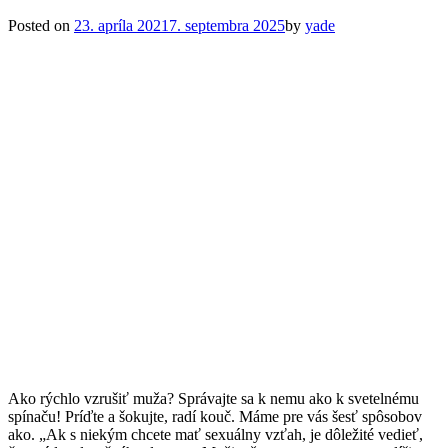
Posted on
23. apríla 2021
7. septembra 2025
by
yade
Ako rýchlo vzrušiť muža? Správajte sa k nemu ako k svetelnému
spínaču! Príďte a šokujte, radí kouč. Máme pre vás šesť spôsobov
ako. „Ak s niekým chcete mať sexuálny vzťah, je dôležité vedieť,