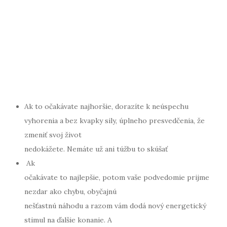
Ak to očakávate najhoršie, dorazíte k neúspechu
vyhorenia a bez kvapky sily, úplneho presvedčenia, že
zmeniť svoj život
nedokážete. Nemáte už ani túžbu to skúšať
Ak
očakávate to najlepšie, potom vaše podvedomie prijme
nezdar ako chybu, obyčajnú
nešťastnú náhodu a razom vám dodá nový energetický
stimul na ďalšie konanie. A