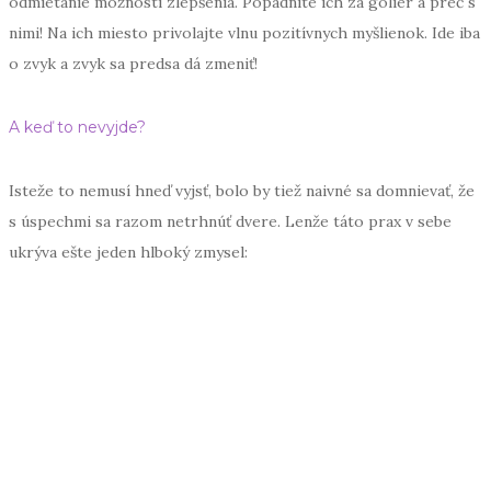
odmietanie možnosti zlepšenia. Popadnite ich za golier a preč s
nimi! Na ich miesto privolajte vlnu pozitívnych myšlienok. Ide iba
o zvyk a zvyk sa predsa dá zmeniť!
A keď to nevyjde?
Isteže to nemusí hneď vyjsť, bolo by tiež naivné sa domnievať, že
s úspechmi sa razom netrhnúť dvere. Lenže táto prax v sebe
ukrýva ešte jeden hlboký zmysel: