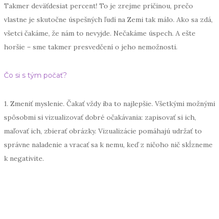
Takmer deväťdesiat percent! To je zrejme príčinou, prečo
vlastne je skutočne úspešných ľudí na Zemi tak málo. Ako sa zdá,
všetci čakáme, že nám to nevyjde. Nečakáme úspech. A ešte
horšie – sme takmer presvedčení o jeho nemožnosti.
Čo si s tým počať?
1. Zmeniť myslenie. Čakať vždy iba to najlepšie. Všetkými možnými
spôsobmi si vizualizovať dobré očakávania: zapisovať si ich,
maľovať ich, zbierať obrázky. Vizualizácie pomáhajú udržať to
správne naladenie a vracať sa k nemu, keď z ničoho nič skĺzneme
k negativite.