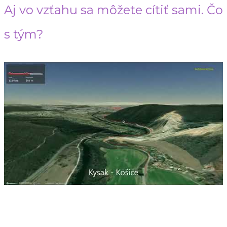
Aj vo vzťahu sa môžete cítiť sami. Čo
s tým?
Share on
Tweet
Follow us
Save