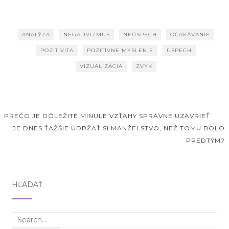
Facebook
ANALÝZA
NEGATIVIZMUS
NEÚSPECH
OČAKÁVANIE
POZITIVITA
POZITÍVNE MYSLENIE
ÚSPECH
VIZUALIZÁCIA
ZVYK
PREČO JE DÔLEŽITÉ MINULÉ VZŤAHY SPRÁVNE UZAVRIEŤ
JE DNES ŤAŽŠIE UDRŽAŤ SI MANŽELSTVO, NEŽ TOMU BOLO
Post navigation
PREDTÝM?
HĽADAŤ
Search for: