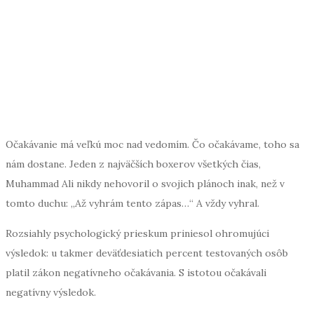
Očakávanie má veľkú moc nad vedomím. Čo očakávame, toho sa
nám dostane. Jeden z najväčších boxerov všetkých čias,
Muhammad Ali nikdy nehovoril o svojich plánoch inak, než v
tomto duchu: „Až vyhrám tento zápas…“ A vždy vyhral.
Rozsiahly psychologický prieskum priniesol ohromujúci
výsledok: u takmer deväťdesiatich percent testovaných osôb
platil zákon negatívneho očakávania. S istotou očakávali
negatívny výsledok.