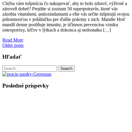
Chýba vám inšpirácia čo nakupovať, aby to bolo zdravé, výživné a
zároveň dobré? Prejdite si zoznam 50 superpotravín, ktoré vás
zásobia vitamínmi, antioxindantami a ešte vás určite inšpirujú svojou
prítomnosťou v jedálničku pre ďalšie pokrmy z nich. Mandle Hrsť
mandlí denne posilňuje imunitu, je účinnou prevenciou vzniku
osteoporózy, kŕčov v lýtkach a dokonca aj nedostatku […]
Read More
Posts
Older posts
navigation
Hľadať
Search
Search
for:
Posledné príspevky