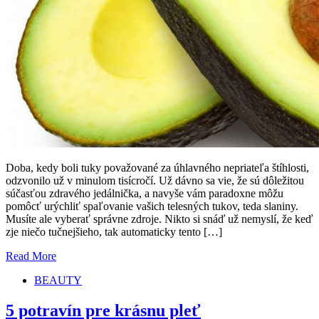
Doba, kedy boli tuky považované za úhlavného nepriateľa štíhlosti,
odzvonilo už v minulom tisícročí. Už dávno sa vie, že sú dôležitou
súčasťou zdravého jedálnička, a navyše vám paradoxne môžu
pomôcť urýchliť spaľovanie vašich telesných tukov, teda slaniny.
Musíte ale vyberať správne zdroje. Nikto si snáď už nemyslí, že keď
zje niečo tučnejšieho, tak automaticky tento […]
Read More
BEAUTY
5 potravín pre krásnu pleť