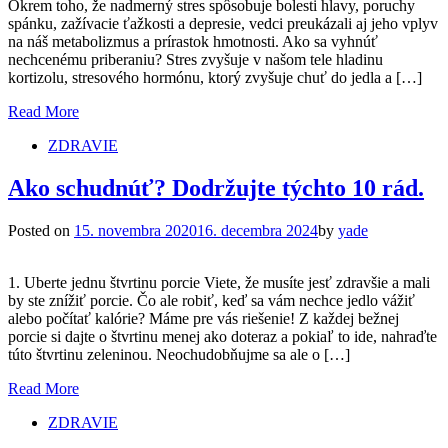
Okrem toho, že nadmerný stres spôsobuje bolesti hlavy, poruchy
spánku, zažívacie ťažkosti a depresie, vedci preukázali aj jeho vplyv
na náš metabolizmus a prírastok hmotnosti. Ako sa vyhnúť
nechcenému priberaniu? Stres zvyšuje v našom tele hladinu
kortizolu, stresového hormónu, ktorý zvyšuje chuť do jedla a […]
Read More
ZDRAVIE
Ako schudnúť? Dodržujte týchto 10 rád.
Posted on
15. novembra 2020
16. decembra 2024
by
yade
1. Uberte jednu štvrtinu porcie Viete, že musíte jesť zdravšie a mali
by ste znížiť porcie. Čo ale robiť, keď sa vám nechce jedlo vážiť
alebo počítať kalórie? Máme pre vás riešenie! Z každej bežnej
porcie si dajte o štvrtinu menej ako doteraz a pokiaľ to ide, nahraďte
túto štvrtinu zeleninou. Neochudobňujme sa ale o […]
Read More
ZDRAVIE