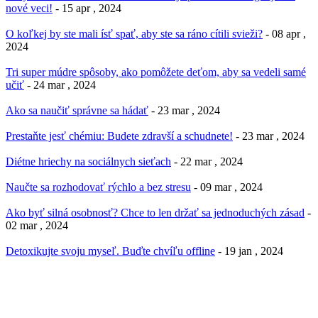
nové veci!
- 15 apr , 2024
O koľkej by ste mali ísť spať, aby ste sa ráno cítili svieži?
- 08 apr ,
2024
Tri super múdre spôsoby, ako pomôžete deťom, aby sa vedeli samé
učiť
- 24 mar , 2024
Ako sa naučiť správne sa hádať
- 23 mar , 2024
Prestaňte jesť chémiu: Budete zdravší a schudnete!
- 23 mar , 2024
Diétne hriechy na sociálnych sieťach
- 22 mar , 2024
Naučte sa rozhodovať rýchlo a bez stresu
- 09 mar , 2024
Ako byť silná osobnosť? Chce to len držať sa jednoduchých zásad
-
02 mar , 2024
Detoxikujte svoju myseľ. Buďte chvíľu offline
- 19 jan , 2024