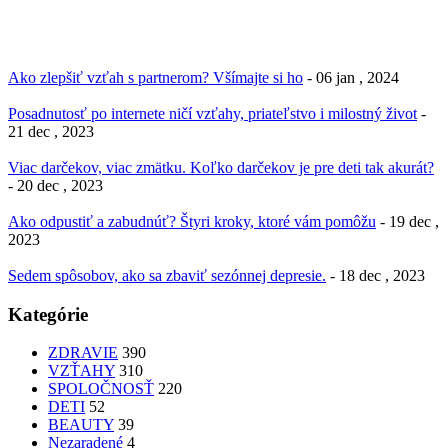
Ako zlepšiť vzťah s partnerom? Všímajte si ho
- 06 jan , 2024
Posadnutosť po internete ničí vzťahy, priateľstvo i milostný život
-
21 dec , 2023
Viac darčekov, viac zmätku. Koľko darčekov je pre deti tak akurát?
- 20 dec , 2023
Ako odpustiť a zabudnúť? Štyri kroky, ktoré vám pomôžu
- 19 dec ,
2023
Sedem spôsobov, ako sa zbaviť sezónnej depresie.
- 18 dec , 2023
Kategórie
ZDRAVIE
390
VZŤAHY
310
SPOLOČNOSŤ
220
DETI
52
BEAUTY
39
Nezaradené
4