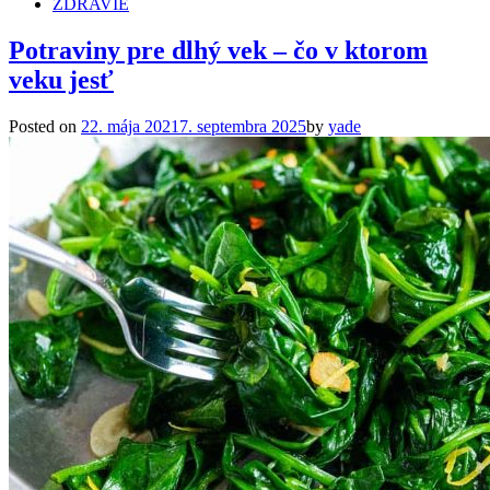
ZDRAVIE
Potraviny pre dlhý vek – čo v ktorom
veku jesť
Posted on
22. mája 2021
7. septembra 2025
by
yade