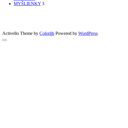
MYŠLIENKY
3
PATRÍTE K SEBE??
femme
Fashion
nechty
účesy
faces
Bon Appetit
MYŠLENKY
MYŠLIENKY
VIDEO
Let’s go outdoors
GreenSun
Activello Theme by
Colorlib
Powered by
WordPress