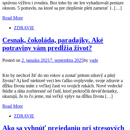
správnu výživu i zvnútra. Bez toho by ste len vyhadzovali peniaze
oknom. 5 potravín, na ktoré sa pre zlepšenie pleti zamerať 1. […]
Read More
ZDRAVIE
Cesnak, čokoláda, paradajky. Aké
potraviny vám predĺžia život?
Posted on
2. januára 2021
7. septembra 2025
by
yade
Kto by nechcel žiť do sto rokov a zostať pritom zdravý a plný
života? Aj keď niektoré veci len ťažko ovplyvníte, svoje zdravie a
dĺžku života máte z veľkej časti vo svojich rukách. Nové vedecké
štúdie a dáta zozbierané od ľudí, ktorí prekročili deväťdesiatky,
ukazujú, že to čo jeme, má veľký vplyv na dĺžku života […]
Read More
ZDRAVIE
Ako sa vyhnúť prejedaniu pri stresových