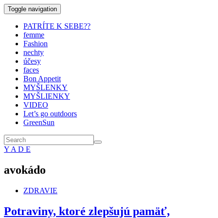
Toggle navigation
PATRÍTE K SEBE??
femme
Fashion
nechty
účesy
faces
Bon Appetit
MYŠLENKY
MYŠLIENKY
VIDEO
Let’s go outdoors
GreenSun
Y A D E
avokádo
ZDRAVIE
Potraviny, ktoré zlepšujú pamäť,