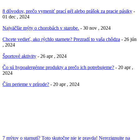
8 dôvodov, prečo vymeniť prací gél alebo prášok za pracie pásiky
-
01 dec , 2024
Najväčšie mýty o chorobách v starobe.
- 30 nov , 2024
Chcete vedieť, ako rýchlo starnete? Prezradí to vaša chôdza
- 26 jún
, 2024
Športové aktivity
- 26 apr , 2024
Čo sú hypoalergénne produkty a prečo ich potrebujeme?
- 20 apr ,
2024
Čím perieme v prírode?
- 20 apr , 2024
7 mýtov o starnutí? Toto skutočne nie je pravda! Nerezignujte na