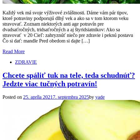
Každý vek má svoje výživové zvláštnosti. Dáme vám pár tipov,
ktoré potraviny podporujú dlhý vek a ako sa v tom ktorom veku
stravovať. Zoznam niektorých anti age potravín pre
dvadsaťročných, tridsaťročných a aj štyridsiatnikov: Ako sa
stravovať v 20 Cieľ: zahryznúť niečo pre zdravie i peknú postavu
Čo si dať: mandle Pred obedom si dajte […]
Read More
ZDRAVIE
Chcete spáliť tuk na tele, teda schudnúť?
Jedzte viac tučných potravín!
Posted on
25. apríla 2021
7. septembra 2025
by
yade