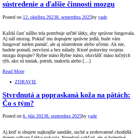
sústredenie a ďalšie činnosti mozgu
Posted on
12. októbra 2023
8. septembra 2025
by
yade
Každá časť nášho tela potrebuje určité látky, aby správne fungovala.
Aj náš mozog. Pokiaľ mu doprajete správne jedlá, bude vám
fungovať nielen pamäť, ale aj sústredenie alebo učenie. Ak nie,
budete pomalí, nervózni a bez nálady. Ktoré potraviny svojmu
mozgu doprajte? Rybie mäso Rybie mäso, obzvlášť mäso tučných
rýb, ako sú tuniak, pstruh, makrela alebo […]
Read More
ZDRAVIE
Stvrdnutá a popraskaná koža na pätách:
Čo s tým?
Posted on
6. júla 2023
8. septembra 2025
by
yade
Aj keď si obujete najkrajšie sandále, suché a zrohovatené chodidlá
dojem celkom ľahko pokazia. Nepekný vzhľad, ale aj bolestivé