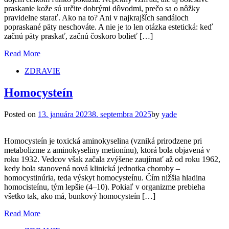
praskanie kože sú určite dobrými dôvodmi, prečo sa o nôžky
pravidelne starať. Ako na to? Ani v najkrajších sandáloch
popraskané päty neschováte. A nie je to len otázka estetická: keď
začnú päty praskať, začnú čoskoro bolieť […]
Read More
ZDRAVIE
Homocysteín
Posted on
13. januára 2023
8. septembra 2025
by
yade
Homocysteín je toxická aminokyselina (vzniká prirodzene pri
metabolizme z aminokyseliny metionínu), ktorá bola objavená v
roku 1932. Vedcov však začala zvýšene zaujímať až od roku 1962,
kedy bola stanovená nová klinická jednotka choroby –
homocystinúria, teda výskyt homocysteínu. Čím nižšia hladina
homocisteínu, tým lepšie (4–10). Pokiaľ v organizme prebieha
všetko tak, ako má, bunkový homocysteín […]
Read More