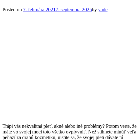
Posted on
7. februára 2021
7. septembra 2025
by
yade
Trápi vás nekvalitná pleť, akné alebo iné problémy? Potom verte, že
máte vo svojej moci toto všetko ovplyvniť. Než stihnete minúť veľa
peňazí za drahú kozmetiku, uistite sa, že svojej pleti dávate tú