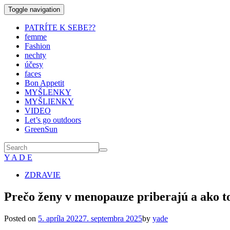
Toggle navigation
PATRÍTE K SEBE??
femme
Fashion
nechty
účesy
faces
Bon Appetit
MYŠLENKY
MYŠLIENKY
VIDEO
Let’s go outdoors
GreenSun
Y A D E
ZDRAVIE
Prečo ženy v menopauze priberajú a ako 
Posted on
5. apríla 2022
7. septembra 2025
by
yade