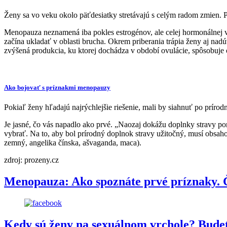
Ženy sa vo veku okolo päťdesiatky stretávajú s celým radom zmien. 
Menopauza neznamená iba pokles estrogénov, ale celej hormonálnej v
začína ukladať v oblasti brucha. Okrem priberania trápia ženy aj na
zvýšená produkcia, ku ktorej dochádza v období ovulácie, spôsobuje 
Ako bojovať s príznakmi menopauzy
Pokiaľ ženy hľadajú najrýchlejšie riešenie, mali by siahnuť po príro
Je jasné, čo vás napadlo ako prvé. „Naozaj dokážu doplnky stravy po
vybrať. Na to, aby bol prírodný doplnok stravy užitočný, musí obsaho
zemný, angelika čínska, ašvaganda, maca).
zdroj: prozeny.cz
Menopauza: Ako spoznáte prvé príznaky. Čo
Kedy sú ženy na sexuálnom vrchole? Bude