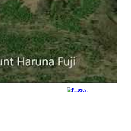
us
Save