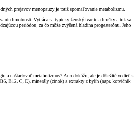
evodných prejavov menopauzy je totiž spomaľovanie metabolizmu.
iu hmotnosti. Vytráca sa typicky ženský tvar tela hrušky a tuk sa
hádzajúcou periódou, za čo môže zvýšená hladina progesterónu. Jeho
iu a naštartovať metabolizmus? Áno dokážu, ale je dôležité vedieť si
, B12, C, E), minerály (zinok) a extrakty z bylín (napr. kotvičník