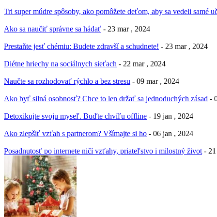
Tri super múdre spôsoby, ako pomôžete deťom, aby sa vedeli samé uč
Ako sa naučiť správne sa hádať
- 23 mar , 2024
Prestaňte jesť chémiu: Budete zdravší a schudnete!
- 23 mar , 2024
Diétne hriechy na sociálnych sieťach
- 22 mar , 2024
Naučte sa rozhodovať rýchlo a bez stresu
- 09 mar , 2024
Ako byť silná osobnosť? Chce to len držať sa jednoduchých zásad
- 
Detoxikujte svoju myseľ. Buďte chvíľu offline
- 19 jan , 2024
Ako zlepšiť vzťah s partnerom? Všímajte si ho
- 06 jan , 2024
Posadnutosť po internete ničí vzťahy, priateľstvo i milostný život
- 21