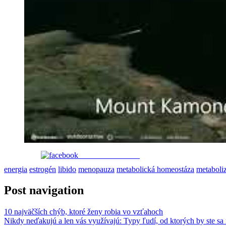
Share on Facebook
energia
estrogén
libido
menopauza
metabolická homeostáza
metaboli
Post navigation
10 najväčších chýb, ktoré ženy robia vo vzťahoch
Nikdy neďakujú a len vás využívajú: Typy ľudí, od ktorých by ste sa 