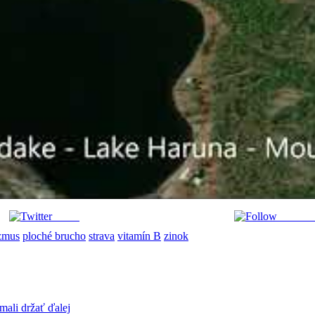
Tweet
Follow 
zmus
ploché brucho
strava
vitamín B
zinok
mali držať ďalej