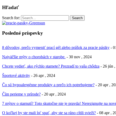
Hľadať
Search for:
Search
Posledné príspevky
8 dôvodov, prečo vymeniť prací gél alebo prášok za pracie pásiky
- 0
Najväčšie mýty o chorobách v starobe.
- 30 nov , 2024
Chcete vedieť, ako rýchlo starnete? Prezradí to vaša chôdza
- 26 jún 
Športové aktivity
- 26 apr , 2024
Čo sú hypoalergénne produkty a prečo ich potrebujeme?
- 20 apr , 2
Čím perieme v prírode?
- 20 apr , 2024
7 mýtov o starnutí? Toto skutočne nie je pravda! Nerezignujte na nové
O koľkej by ste mali ísť spať, aby ste sa ráno cítili svieži?
- 08 apr , 