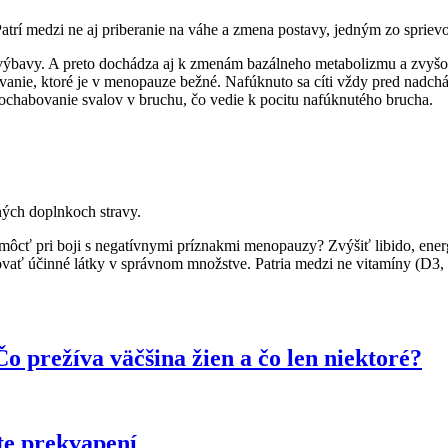
Patrí medzi ne aj priberanie na váhe a zmena postavy, jedným zo spri
ýbavy. A preto dochádza aj k zmenám bazálneho metabolizmu a zvyšovan
dúvanie, ktoré je v menopauze bežné. Nafúknuto sa cíti vždy pred nadc
ochabovanie svalov v bruchu, čo vedie k pocitu nafúknutého brucha.
dných doplnkoch stravy.
môcť pri boji s negatívnymi príznakmi menopauzy? Zvýšiť libido, energ
vať účinné látky v správnom množstve. Patria medzi ne vitamíny (D3, B6
 prežíva väčšina žien a čo len niektoré?
te prekvapení