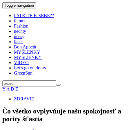
Toggle navigation
PATRÍTE K SEBE??
femme
Fashion
nechty
účesy
faces
Bon Appetit
MYŠLENKY
MYŠLIENKY
VIDEO
Let’s go outdoors
GreenSun
Y A D E
ZDRAVIE
Čo všetko ovplyvňuje našu spokojnosť a
pocity šťastia