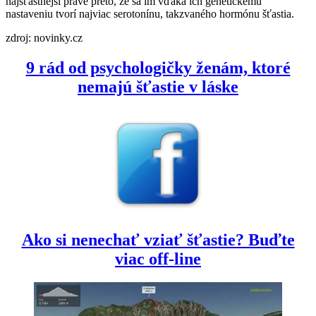
najšťastnejší práve preto, že sa im vďaka ich genetickému
nastaveniu tvorí najviac serotonínu, takzvaného hormónu šťastia.
zdroj: novinky.cz
9 rád od psychologičky ženám, ktoré
nemajú šťastie v láske
Ako si nenechať vziať šťastie? Buďte
viac off-line