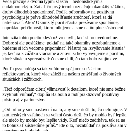
Veda pracuje s dvoma typmi šťastia – hedonistickým a
eudaimonickým. Zatiaľ čo prvý termín označuje okamžitý zážitok,
druhý dlhodobú spokojnosť. Podľa odborníkov na pozitívnu
psychológiu je práve dlhodobé šťastie zručnosť, ktorá sa dá
natrénovať. Ako? Okamžitý pocit šťastia prežívame spontánne,
napríklad pri činnosti, ktorú milujeme a sme na ňu plne sústredení.
Intenzita tohto pocitu klesá už vo chvíli, keď si ho uvedomíme.
Dobre si ale poslúžime, pokiaľ na také okamihy nezabudneme a
budeme si ich vedome pripomínať. Nástroj na ‚zvyšovanie šťastia‘
je, keď sa k zážitku vraciame a znovu si ho vybavujeme s pocitmi,
ktoré situáciu sprevádzali: čo sme cítili, čo tam bolo zaujímavé.
Podľa psychológa sa tak vnútorne spájame so šťastím
reflektovaným, ktoré viac záleží na našom zmýšľaní o životných
situáciách i zážitkoch.
„Tiež odporúčam cibriť všímavosť k detailom, ktoré nie sme bežne
zvyknutí vnímať,“ dopĺňa Balbouh a radí praktizovať pozitívny
prístup aj v partnerstve.
„Od prírody sme nastavení na to, aby sme riešili to, čo nefunguje. V
partnerských vzťahoch sa veľmi často rieši, čo by mohlo byť lepšie,
ale niečo by mohlo byť lepšie vždy. Keď niečo zadrháva, tak sa na
to bohužiaľ sústredíme príliš.“ Ide o to, nezabúdať na pozitíva ani v
nepríjemných obdobiach.