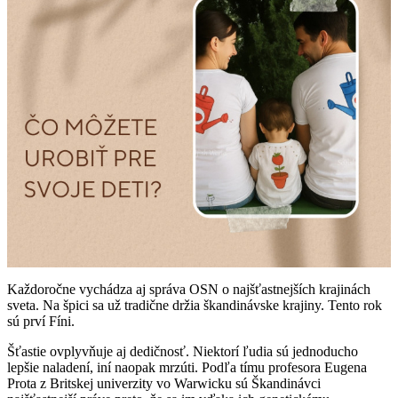
Každoročne vychádza aj správa OSN o najšťastnejších krajinách
sveta. Na špici sa už tradične držia škandinávske krajiny. Tento rok
sú prví Fíni.
Šťastie ovplyvňuje aj dedičnosť. Niektorí ľudia sú jednoducho
lepšie naladení, iní naopak mrzúti. Podľa tímu profesora Eugena
Prota z Britskej univerzity vo Warwicku sú Škandinávci