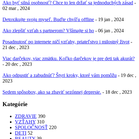
Ako byť silná osobnosť? Chce to len držať sa jednoduchých zásad
-
02 mar , 2024
Detoxikujte svoju myseľ. Buďte chvíľu offline
- 19 jan , 2024
Ako zlepšiť vzťah s partnerom? Všímajte si ho
- 06 jan , 2024
Posadnutosť po internete ničí vzťahy, priateľstvo i milostný život
-
21 dec , 2023
Viac darčekov, viac zmätku. Koľko darčekov je pre deti tak akurát?
- 20 dec , 2023
Ako odpustiť a zabudnúť? Štyri kroky, ktoré vám pomôžu
- 19 dec ,
2023
Sedem spôsobov, ako sa zbaviť sezónnej depresie.
- 18 dec , 2023
Kategórie
ZDRAVIE
390
VZŤAHY
310
SPOLOČNOSŤ
220
DETI
52
BEAUTY
39