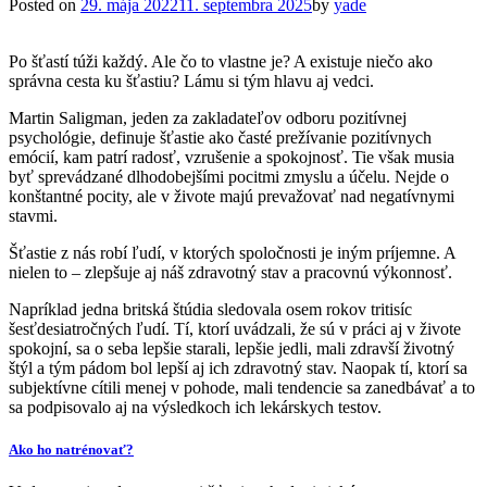
Posted on
29. mája 2022
11. septembra 2025
by
yade
Po šťastí túži každý. Ale čo to vlastne je? A existuje niečo ako
správna cesta ku šťastiu? Lámu si tým hlavu aj vedci.
Martin Saligman, jeden za zakladateľov odboru pozitívnej
psychológie, definuje šťastie ako časté prežívanie pozitívnych
emócií, kam patrí radosť, vzrušenie a spokojnosť. Tie však musia
byť sprevádzané dlhodobejšími pocitmi zmyslu a účelu. Nejde o
konštantné pocity, ale v živote majú prevažovať nad negatívnymi
stavmi.
Šťastie z nás robí ľudí, v ktorých spoločnosti je iným príjemne. A
nielen to – zlepšuje aj náš zdravotný stav a pracovnú výkonnosť.
Napríklad jedna britská štúdia sledovala osem rokov tritisíc
šesťdesiatročných ľudí. Tí, ktorí uvádzali, že sú v práci aj v živote
spokojní, sa o seba lepšie starali, lepšie jedli, mali zdravší životný
štýl a tým pádom bol lepší aj ich zdravotný stav. Naopak tí, ktorí sa
subjektívne cítili menej v pohode, mali tendencie sa zanedbávať a to
sa podpisovalo aj na výsledkoch ich lekárskych testov.
Ako ho natrénovať?