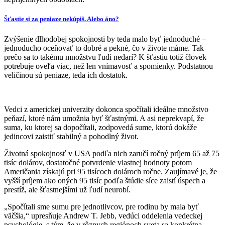
Šťastie si za peniaze nekúpiš. Alebo áno?
Zvýšenie dlhodobej spokojnosti by teda malo byť jednoduché –
jednoducho oceňovať to dobré a pekné, čo v živote máme. Tak
prečo sa to takému množstvu ľudí nedarí? K šťastiu totiž človek
potrebuje oveľa viac, než len vnímavosť a spomienky. Podstatnou
veličinou sú peniaze, teda ich dostatok.
Vedci z americkej univerzity dokonca spočítali ideálne množstvo
peňazí, ktoré nám umožnia byť šťastnými. A asi neprekvapí, že
suma, ku ktorej sa dopočítali, zodpovedá sume, ktorú dokáže
jedincovi zaistiť stabilný a pohodlný život.
Životná spokojnosť v USA podľa nich zaručí ročný príjem 65 až 75
tisíc dolárov, dostatočné potvrdenie vlastnej hodnoty potom
Američania získajú pri 95 tisícoch dolároch ročne. Zaujímavé je, že
vyšší príjem ako oných 95 tisíc podľa štúdie síce zaistí úspech a
prestíž, ale šťastnejšími už ľudí neurobí.
„Spočítali sme sumu pre jednotlivcov, pre rodinu by mala byť
väčšia,“ upresňuje Andrew T. Jebb, vedúci oddelenia vedeckej
psychológie, s tým, že v rôznych regiónoch sveta sa konkrétna