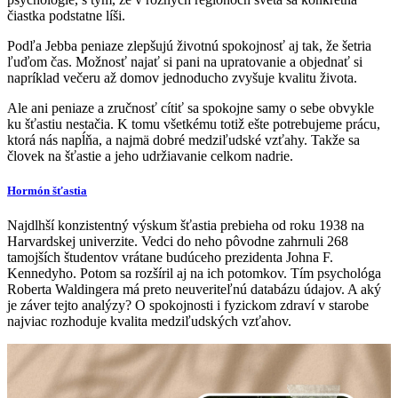
čiastka podstatne líši.
Podľa Jebba peniaze zlepšujú životnú spokojnosť aj tak, že šetria
ľuďom čas. Možnosť najať si pani na upratovanie a objednať si
napríklad večeru až domov jednoducho zvyšuje kvalitu života.
Ale ani peniaze a zručnosť cítiť sa spokojne samy o sebe obvykle
ku šťastiu nestačia. K tomu všetkému totiž ešte potrebujeme prácu,
ktorá nás napĺňa, a najmä dobré medziľudské vzťahy. Takže sa
človek na šťastie a jeho udržiavanie celkom nadrie.
Hormón šťastia
Najdlhší konzistentný výskum šťastia prebieha od roku 1938 na
Harvardskej univerzite. Vedci do neho pôvodne zahrnuli 268
tamojších študentov vrátane budúceho prezidenta Johna F.
Kennedyho. Potom sa rozšíril aj na ich potomkov. Tím psychológa
Roberta Waldingera má preto neuveriteľnú databázu údajov. A aký
je záver tejto analýzy? O spokojnosti i fyzickom zdraví v starobe
najviac rozhoduje kvalita medziľudských vzťahov.