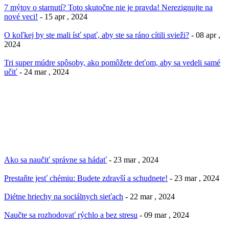
7 mýtov o starnutí? Toto skutočne nie je pravda! Nerezignujte na
nové veci!
- 15 apr , 2024
O koľkej by ste mali ísť spať, aby ste sa ráno cítili svieži?
- 08 apr ,
2024
Tri super múdre spôsoby, ako pomôžete deťom, aby sa vedeli samé
učiť
- 24 mar , 2024
Ako sa naučiť správne sa hádať
- 23 mar , 2024
Prestaňte jesť chémiu: Budete zdravší a schudnete!
- 23 mar , 2024
Diétne hriechy na sociálnych sieťach
- 22 mar , 2024
Naučte sa rozhodovať rýchlo a bez stresu
- 09 mar , 2024