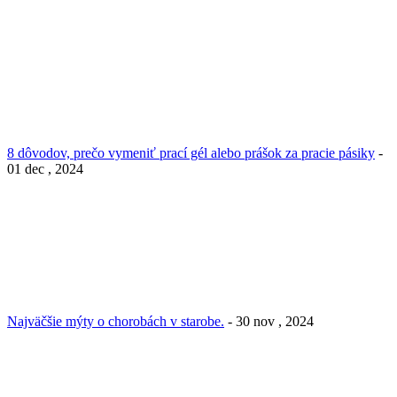
8 dôvodov, prečo vymeniť prací gél alebo prášok za pracie pásiky
-
01 dec , 2024
Najväčšie mýty o chorobách v starobe.
- 30 nov , 2024