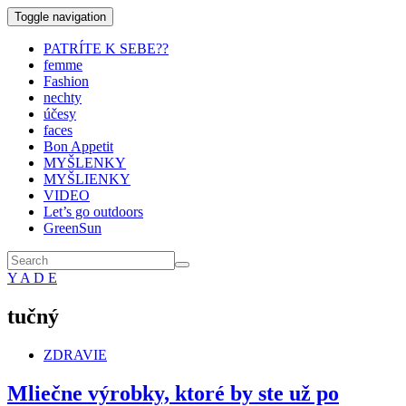
Toggle navigation
PATRÍTE K SEBE??
femme
Fashion
nechty
účesy
faces
Bon Appetit
MYŠLENKY
MYŠLIENKY
VIDEO
Let’s go outdoors
GreenSun
Y A D E
tučný
ZDRAVIE
Mliečne výrobky, ktoré by ste už po