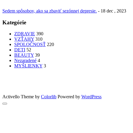
Sedem spôsobov, ako sa zbaviť sezónnej depresie.
- 18 dec , 2023
Kategórie
ZDRAVIE
390
VZŤAHY
310
SPOLOČNOSŤ
220
DETI
52
BEAUTY
39
Nezaradené
4
MYŠLIENKY
3
PATRÍTE K SEBE??
femme
Fashion
nechty
účesy
faces
Bon Appetit
MYŠLENKY
MYŠLIENKY
VIDEO
Let’s go outdoors
GreenSun
Activello Theme by
Colorlib
Powered by
WordPress