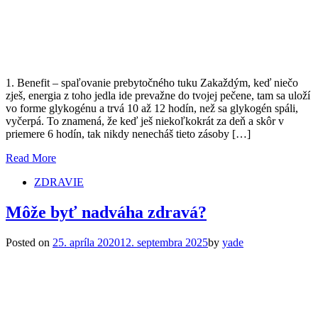
1. Benefit – spaľovanie prebytočného tuku Zakaždým, keď niečo
zješ, energia z toho jedla ide prevažne do tvojej pečene, tam sa uloží
vo forme glykogénu a trvá 10 až 12 hodín, než sa glykogén spáli,
vyčerpá. To znamená, že keď ješ niekoľkokrát za deň a skôr v
priemere 6 hodín, tak nikdy nenecháš tieto zásoby […]
Read More
ZDRAVIE
Môže byť nadváha zdravá?
Posted on
25. apríla 2020
12. septembra 2025
by
yade