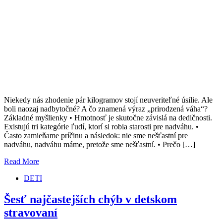
Niekedy nás zhodenie pár kilogramov stojí neuveriteľné úsilie. Ale
boli naozaj nadbytočné? A čo znamená výraz „prirodzená váha“?
Základné myšlienky • Hmotnosť je skutočne závislá na dedičnosti.
Existujú tri kategórie ľudí, ktorí si robia starosti pre nadváhu. •
Často zamieňame príčinu a následok: nie sme nešťastní pre
nadváhu, nadváhu máme, pretože sme nešťastní. • Prečo […]
Read More
DETI
Šesť najčastejších chýb v detskom
stravovaní