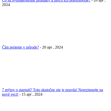
Čo sú hypoalergénne produkty a prečo ich potrebujeme?
- 20 apr ,
2024
Čím perieme v prírode?
- 20 apr , 2024
7 mýtov o starnutí? Toto skutočne nie je pravda! Nerezignujte na
nové veci!
- 15 apr , 2024