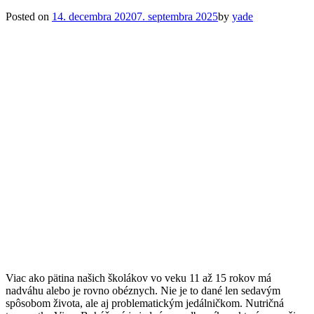
Posted on
14. decembra 2020
7. septembra 2025
by
yade
Viac ako pätina našich školákov vo veku 11 až 15 rokov má
nadváhu alebo je rovno obéznych. Nie je to dané len sedavým
spôsobom života, ale aj problematickým jedálničkom. Nutričná