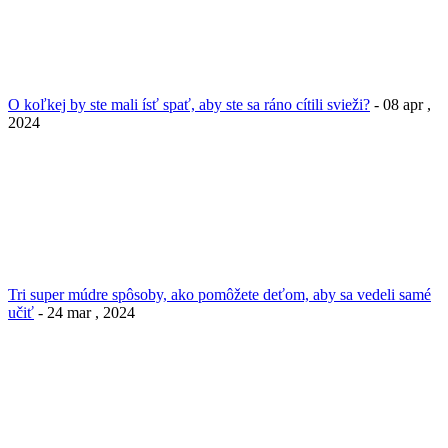
O koľkej by ste mali ísť spať, aby ste sa ráno cítili svieži?
- 08 apr ,
2024
Tri super múdre spôsoby, ako pomôžete deťom, aby sa vedeli samé
učiť
- 24 mar , 2024