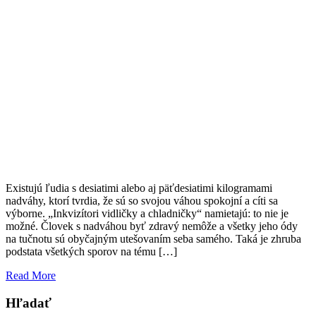
Existujú ľudia s desiatimi alebo aj päťdesiatimi kilogramami
nadváhy, ktorí tvrdia, že sú so svojou váhou spokojní a cíti sa
výborne. „Inkvizítori vidličky a chladničky“ namietajú: to nie je
možné. Človek s nadváhou byť zdravý nemôže a všetky jeho ódy
na tučnotu sú obyčajným utešovaním seba samého. Taká je zhruba
podstata všetkých sporov na tému […]
Read More
Hľadať