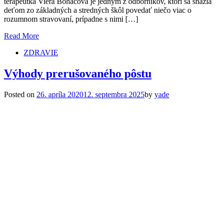
terapeutka Viera Boháčová je jedným z odborníkov, ktorí sa snažia
deťom zo základných a stredných škôl povedať niečo viac o
rozumnom stravovaní, prípadne s nimi […]
Read More
ZDRAVIE
Výhody prerušovaného pôstu
Posted on
26. apríla 2020
12. septembra 2025
by
yade