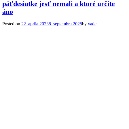
päťdesiatke jesť nemali a ktoré určite
áno
Posted on
22. apríla 2023
8. septembra 2025
by
yade