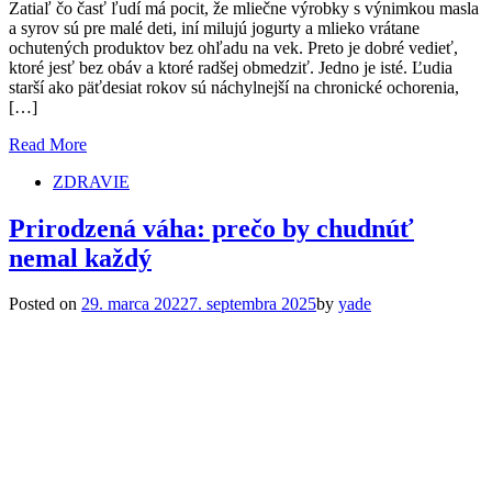
Zatiaľ čo časť ľudí má pocit, že mliečne výrobky s výnimkou masla
a syrov sú pre malé deti, iní milujú jogurty a mlieko vrátane
ochutených produktov bez ohľadu na vek. Preto je dobré vedieť,
ktoré jesť bez obáv a ktoré radšej obmedziť. Jedno je isté. Ľudia
starší ako päťdesiat rokov sú náchylnejší na chronické ochorenia,
[…]
Read More
ZDRAVIE
Prirodzená váha: prečo by chudnúť
nemal každý
Posted on
29. marca 2022
7. septembra 2025
by
yade