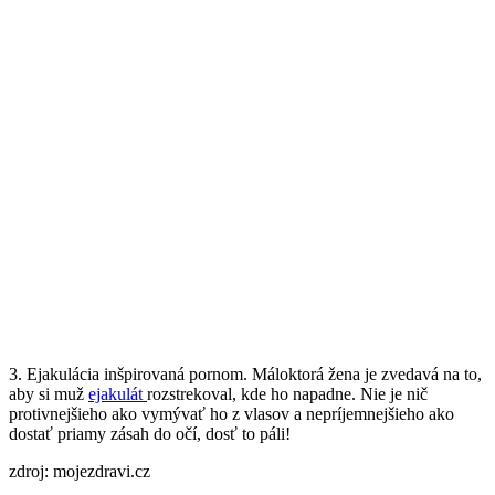
3. Ejakulácia inšpirovaná pornom. Máloktorá žena je zvedavá na to,
aby si muž
ejakulát
rozstrekoval, kde ho napadne. Nie je nič
protivnejšieho ako vymývať ho z vlasov a nepríjemnejšieho ako
dostať priamy zásah do očí, dosť to páli!
zdroj: mojezdravi.cz