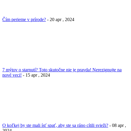
Čím perieme v prírode?
- 20 apr , 2024
7 mýtov o starnutí? Toto skutočne nie je pravda! Nerezignujte na
nové veci!
- 15 apr , 2024
O koľkej by ste mali ísť spať, aby ste sa ráno cítili svieži?
- 08 apr ,
2024