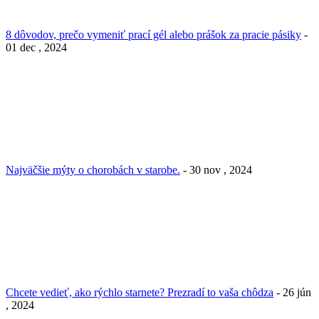
8 dôvodov, prečo vymeniť prací gél alebo prášok za pracie pásiky
-
01 dec , 2024
Najväčšie mýty o chorobách v starobe.
- 30 nov , 2024
Chcete vedieť, ako rýchlo starnete? Prezradí to vaša chôdza
- 26 jún
, 2024