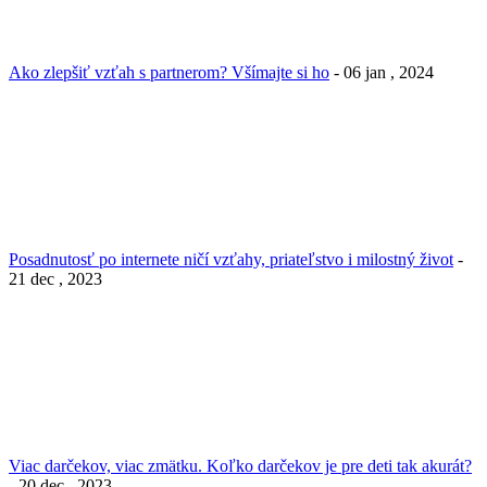
Ako zlepšiť vzťah s partnerom? Všímajte si ho
- 06 jan , 2024
Posadnutosť po internete ničí vzťahy, priateľstvo i milostný život
-
21 dec , 2023
Viac darčekov, viac zmätku. Koľko darčekov je pre deti tak akurát?
- 20 dec , 2023