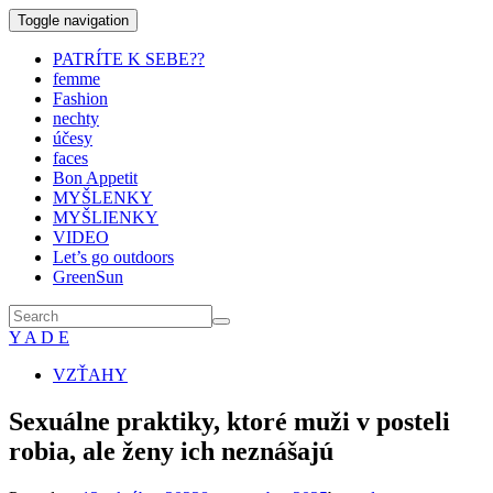
Toggle navigation
PATRÍTE K SEBE??
femme
Fashion
nechty
účesy
faces
Bon Appetit
MYŠLENKY
MYŠLIENKY
VIDEO
Let’s go outdoors
GreenSun
Y A D E
VZŤAHY
Sexuálne praktiky, ktoré muži v posteli
robia, ale ženy ich neznášajú