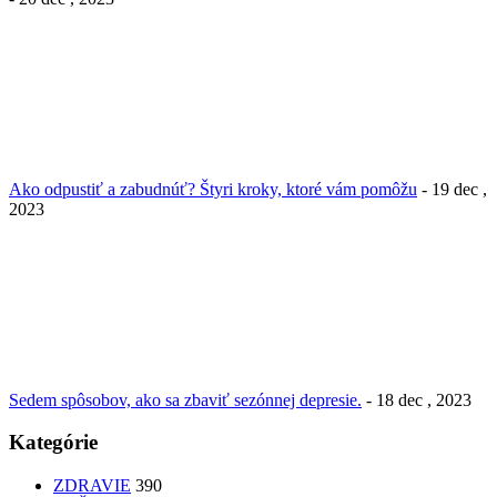
Ako odpustiť a zabudnúť? Štyri kroky, ktoré vám pomôžu
- 19 dec ,
2023
Sedem spôsobov, ako sa zbaviť sezónnej depresie.
- 18 dec , 2023
Kategórie
ZDRAVIE
390