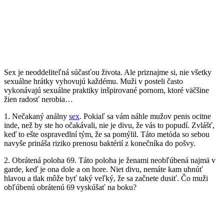
Sex je neoddeliteľná súčasťou života. Ale priznajme si, nie všetky
sexuálne hrátky vyhovujú každému. Muži v posteli často
vykonávajú sexuálne praktiky inšpirované pornom, ktoré väčšine
žien radosť nerobia…
1. Nečakaný análny
sex
. Pokiaľ sa vám náhle mužov penis ocitne
inde, než by ste ho očakávali, nie je divu, že vás to popudí. Zvlášť,
keď to ešte ospravedlní tým, že sa pomýlil. Táto metóda so sebou
navyše prináša riziko prenosu baktérií z konečníka do pošvy.
2. Obrátená poloha 69. Táto poloha je ženami neobľúbená najmä v
garde, keď je ona dole a on hore. Niet divu, nemáte kam uhnúť
hlavou a tlak môže byť taký veľký, že sa začnete dusiť. Čo muži
obľúbenú obrátenú 69 vyskúšať na boku?