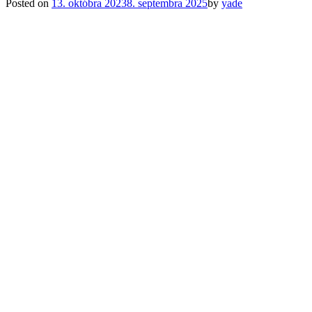
Posted on
13. októbra 2023
8. septembra 2025
by
yade