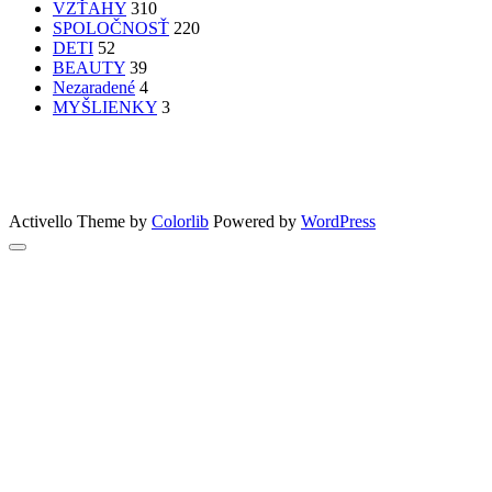
VZŤAHY
310
SPOLOČNOSŤ
220
DETI
52
BEAUTY
39
Nezaradené
4
MYŠLIENKY
3
PATRÍTE K SEBE??
femme
Fashion
nechty
účesy
faces
Bon Appetit
MYŠLENKY
MYŠLIENKY
VIDEO
Let’s go outdoors
GreenSun
Activello Theme by
Colorlib
Powered by
WordPress