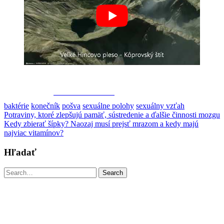
Share on Facebook
baktérie
konečník
pošva
sexuálne polohy
sexuálny vzťah
Post
Potraviny, ktoré zlepšujú pamäť, sústredenie a ďalšie činnosti mozgu
Kedy zbierať šípky? Naozaj musí prejsť mrazom a kedy majú
navigation
najviac vitamínov?
Hľadať
Search
Search
for: