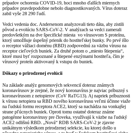
prípadov ochorenia COVID-19, hoci mnoho ďalších miernych
prípadov pravdepodobne nebolo diagnostikovaných. Vírus doteraz
zabil vyše 28 290 ľudí.
Vedci vedenia doc. Andersenom analyzovali tieto dáta, aby zistili
pôvod a evolúciu SARS-CoV-2. V analýzach sa vedci zamerali
predovšetkým na dve špecifické miesta vo vírusovom S proteínu,
ktorý umožňuje úspešný prienik do hostiteľskej bunky. Po prvé išlo
o receptor vážiaci doménu (RBD) zodpovednú za väzbu vírusu na
receptor cieľových buniek. Za druhé potom o „miesto štiepenia“,
ktoré musi byť rozpoznané a štiepené enzýmami hostiteľa, čím je
vírusový proteín aktivovaný k vstupu do buniek.
Dôkazy o prirodzenej evolúcii
Na základe analýz genomových sekvencií doteraz známych
koronavírusov je zrejmé, že nový koronavírus je najviac príbuzný s
koronavírusom z netopierov (CoV RaTG13). Aj napriek príbuznosti
k vírusu netopiera sa RBD nového koronavírusu veľmi účinne viaže
na ľudskú formu receptora ACE2, ktorý sa nachádza na vonkajšej
strane pľúcnych buniek. Oproti tomu ostatné doteraz známe
patogénne koronavirusy pre človeka, využívajú k väzbe na ľudský
ACE2 odlišnú RBD. „Nová“ RDB SARS-CoV-2 je zjavne
unikátnym výsledkom prirodzenej selekcie, ku ktorej došlo u