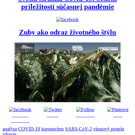
príležitostí súčasnej pandémie
Zuby ako odraz životného štýlu
Share on
Tweet
Follow us
Save
Facebook
analýza
COVID-19
koronavírus
SARS-CoV-2
vírusový proteín
zdravie