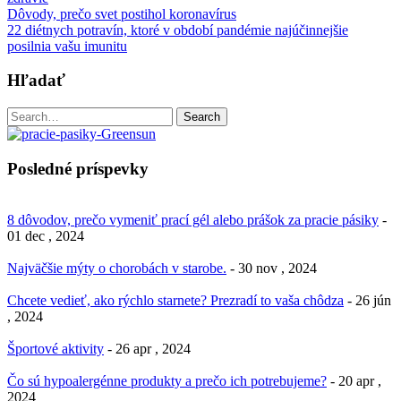
Post
Dôvody, prečo svet postihol koronavírus
22 diétnych potravín, ktoré v období pandémie najúčinnejšie
navigation
posilnia vašu imunitu
Hľadať
Search
Search
for:
Posledné príspevky
8 dôvodov, prečo vymeniť prací gél alebo prášok za pracie pásiky
-
01 dec , 2024
Najväčšie mýty o chorobách v starobe.
- 30 nov , 2024
Chcete vedieť, ako rýchlo starnete? Prezradí to vaša chôdza
- 26 jún
, 2024
Športové aktivity
- 26 apr , 2024
Čo sú hypoalergénne produkty a prečo ich potrebujeme?
- 20 apr ,
2024