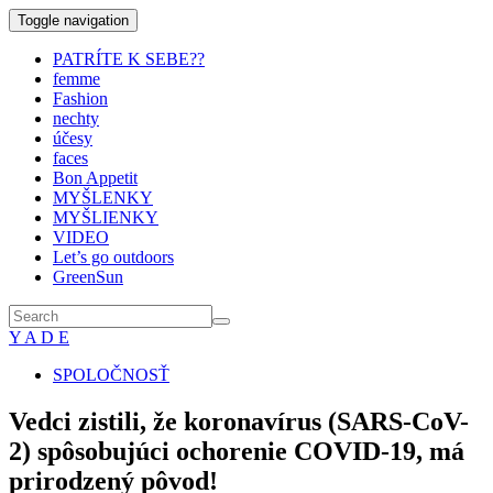
Toggle navigation
PATRÍTE K SEBE??
femme
Fashion
nechty
účesy
faces
Bon Appetit
MYŠLENKY
MYŠLIENKY
VIDEO
Let’s go outdoors
GreenSun
Y A D E
SPOLOČNOSŤ
Vedci zistili, že koronavírus (SARS-CoV-
2) spôsobujúci ochorenie COVID-19, má
prirodzený pôvod!