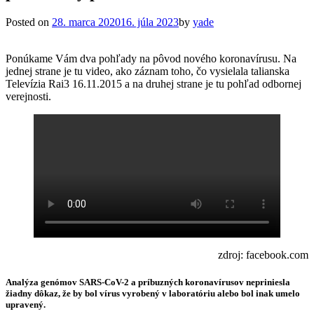
Posted on
28. marca 2020
16. júla 2023
by
yade
Ponúkame Vám dva pohľady na pôvod nového koronavírusu. Na
jednej strane je tu video, ako záznam toho, čo vysielala talianska
Televízia Rai3 16.11.2015 a na druhej strane je tu pohľad odbornej
verejnosti.
zdroj: facebook.com
Analýza genómov SARS-CoV-2 a príbuzných koronavírusov nepriniesla
žiadny dôkaz, že by bol vírus vyrobený v laboratóriu alebo bol inak umelo
upravený.