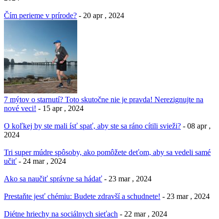
Čím perieme v prírode?
- 20 apr , 2024
7 mýtov o starnutí? Toto skutočne nie je pravda! Nerezignujte na
nové veci!
- 15 apr , 2024
O koľkej by ste mali ísť spať, aby ste sa ráno cítili svieži?
- 08 apr ,
2024
Tri super múdre spôsoby, ako pomôžete deťom, aby sa vedeli samé
učiť
- 24 mar , 2024
Ako sa naučiť správne sa hádať
- 23 mar , 2024
Prestaňte jesť chémiu: Budete zdravší a schudnete!
- 23 mar , 2024
Diétne hriechy na sociálnych sieťach
- 22 mar , 2024