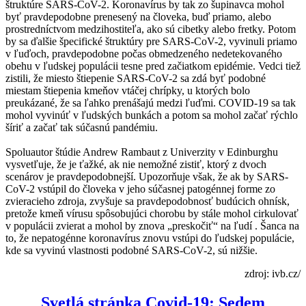
štruktúre SARS-CoV-2. Koronavírus by tak zo šupinavca mohol
byť pravdepodobne prenesený na človeka, buď priamo, alebo
prostredníctvom medzihostiteľa, ako sú cibetky alebo fretky. Potom
by sa ďalšie špecifické štruktúry pre SARS-CoV-2, vyvinuli priamo
v ľuďoch, pravdepodobne počas obmedzeného nedetekovaného
obehu v ľudskej populácii tesne pred začiatkom epidémie. Vedci tiež
zistili, že miesto štiepenie SARS-CoV-2 sa zdá byť podobné
miestam štiepenia kmeňov vtáčej chrípky, u ktorých bolo
preukázané, že sa ľahko prenášajú medzi ľuďmi. COVID-19 sa tak
mohol vyvinúť v ľudských bunkách a potom sa mohol začať rýchlo
šíriť a začať tak súčasnú pandémiu.
Spoluautor štúdie Andrew Rambaut z Univerzity v Edinburghu
vysvetľuje, že je ťažké, ak nie nemožné zistiť, ktorý z dvoch
scenárov je pravdepodobnejší. Upozorňuje však, že ak by SARS-
CoV-2 vstúpil do človeka v jeho súčasnej patogénnej forme zo
zvieracieho zdroja, zvyšuje sa pravdepodobnosť budúcich ohnísk,
pretože kmeň vírusu spôsobujúci chorobu by stále mohol cirkulovať
v populácii zvierat a mohol by znova „preskočiť“ na ľudí . Šanca na
to, že nepatogénne koronavírus znovu vstúpi do ľudskej populácie,
kde sa vyvinú vlastnosti podobné SARS-CoV-2, sú nižšie.
zdroj: ivb.cz/
Svetlá stránka Covid-19: Sedem