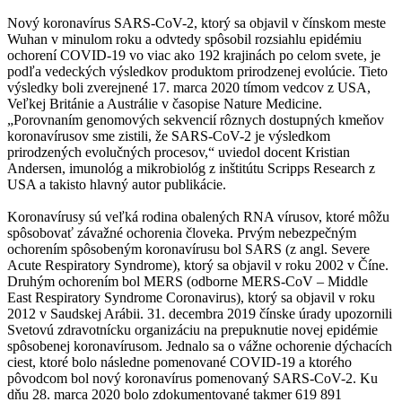
Nový koronavírus SARS-CoV-2, ktorý sa objavil v čínskom meste
Wuhan v minulom roku a odvtedy spôsobil rozsiahlu epidémiu
ochorení COVID-19 vo viac ako 192 krajinách po celom svete, je
podľa vedeckých výsledkov produktom prirodzenej evolúcie. Tieto
výsledky boli zverejnené 17. marca 2020 tímom vedcov z USA,
Veľkej Británie a Austrálie v časopise Nature Medicine.
„Porovnaním genomových sekvencií rôznych dostupných kmeňov
koronavírusov sme zistili, že SARS-CoV-2 je výsledkom
prirodzených evolučných procesov,“ uviedol docent Kristian
Andersen, imunológ a mikrobiológ z inštitútu Scripps Research z
USA a takisto hlavný autor publikácie.
Koronavírusy sú veľká rodina obalených RNA vírusov, ktoré môžu
spôsobovať závažné ochorenia človeka. Prvým nebezpečným
ochorením spôsobeným koronavírusu bol SARS (z angl. Severe
Acute Respiratory Syndrome), ktorý sa objavil v roku 2002 v Číne.
Druhým ochorením bol MERS (odborne MERS-CoV – Middle
East Respiratory Syndrome Coronavirus), ktorý sa objavil v roku
2012 v Saudskej Arábii. 31. decembra 2019 čínske úrady upozornili
Svetovú zdravotnícku organizáciu na prepuknutie novej epidémie
spôsobenej koronavírusom. Jednalo sa o vážne ochorenie dýchacích
ciest, ktoré bolo následne pomenované COVID-19 a ktorého
pôvodcom bol nový koronavírus pomenovaný SARS-CoV-2. Ku
dňu 28. marca 2020 bolo zdokumentované takmer 619 891