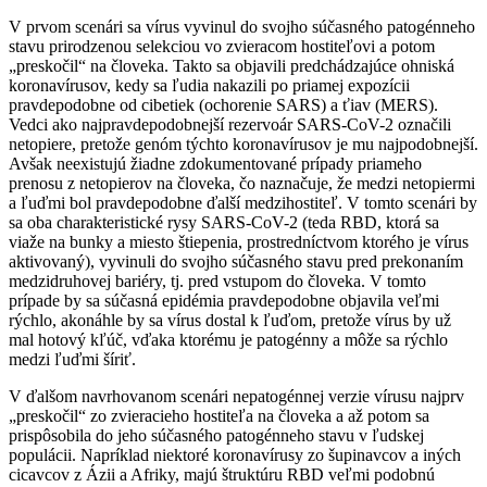
V prvom scenári sa vírus vyvinul do svojho súčasného patogénneho
stavu prirodzenou selekciou vo zvieracom hostiteľovi a potom
„preskočil“ na človeka. Takto sa objavili predchádzajúce ohniská
koronavírusov, kedy sa ľudia nakazili po priamej expozícii
pravdepodobne od cibetiek (ochorenie SARS) a ťiav (MERS).
Vedci ako najpravdepodobnejší rezervoár SARS-CoV-2 označili
netopiere, pretože genóm týchto koronavírusov je mu najpodobnejší.
Avšak neexistujú žiadne zdokumentované prípady priameho
prenosu z netopierov na človeka, čo naznačuje, že medzi netopiermi
a ľuďmi bol pravdepodobne ďalší medzihostiteľ. V tomto scenári by
sa oba charakteristické rysy SARS-CoV-2 (teda RBD, ktorá sa
viaže na bunky a miesto štiepenia, prostredníctvom ktorého je vírus
aktivovaný), vyvinuli do svojho súčasného stavu pred prekonaním
medzidruhovej bariéry, tj. pred vstupom do človeka. V tomto
prípade by sa súčasná epidémia pravdepodobne objavila veľmi
rýchlo, akonáhle by sa vírus dostal k ľuďom, pretože vírus by už
mal hotový kľúč, vďaka ktorému je patogénny a môže sa rýchlo
medzi ľuďmi šíriť.
V ďalšom navrhovanom scenári nepatogénnej verzie vírusu najprv
„preskočil“ zo zvieracieho hostiteľa na človeka a až potom sa
prispôsobila do jeho súčasného patogénneho stavu v ľudskej
populácii. Napríklad niektoré koronavírusy zo šupinavcov a iných
cicavcov z Ázii a Afriky, majú štruktúru RBD veľmi podobnú