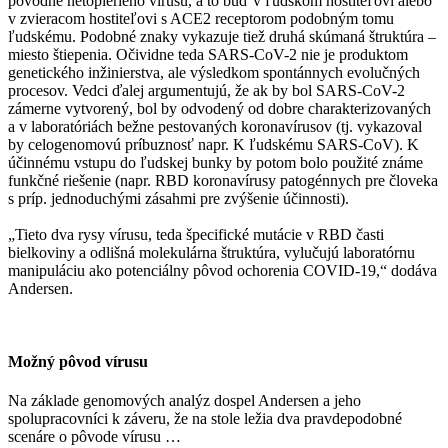
pôvodne netopierieho vírusu, a to buď v ľudskom hostiteľovi alebo
v zvieracom hostiteľovi s ACE2 receptorom podobným tomu
ľudskému. Podobné znaky vykazuje tiež druhá skúmaná štruktúra –
miesto štiepenia. Očividne teda SARS-CoV-2 nie je produktom
genetického inžinierstva, ale výsledkom spontánnych evolučných
procesov. Vedci ďalej argumentujú, že ak by bol SARS-CoV-2
zámerne vytvorený, bol by odvodený od dobre charakterizovaných
a v laboratóriách bežne pestovaných koronavírusov (tj. vykazoval
by celogenomovú príbuznosť napr. K ľudskému SARS-CoV). K
účinnému vstupu do ľudskej bunky by potom bolo použité známe
funkčné riešenie (napr. RBD koronavírusy patogénnych pre človeka
s príp. jednoduchými zásahmi pre zvýšenie účinnosti).
„Tieto dva rysy vírusu, teda špecifické mutácie v RBD časti
bielkoviny a odlišná molekulárna štruktúra, vylučujú laboratórnu
manipuláciu ako potenciálny pôvod ochorenia COVID-19,“ dodáva
Andersen.
Možný pôvod vírusu
Na základe genomových analýz dospel Andersen a jeho
spolupracovníci k záveru, že na stole ležia dva pravdepodobné
scenáre o pôvode vírusu …