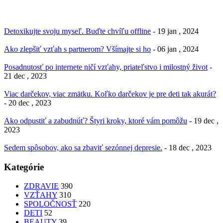
Detoxikujte svoju myseľ. Buďte chvíľu offline
- 19 jan , 2024
Ako zlepšiť vzťah s partnerom? Všímajte si ho
- 06 jan , 2024
Posadnutosť po internete ničí vzťahy, priateľstvo i milostný život
-
21 dec , 2023
Viac darčekov, viac zmätku. Koľko darčekov je pre deti tak akurát?
- 20 dec , 2023
Ako odpustiť a zabudnúť? Štyri kroky, ktoré vám pomôžu
- 19 dec ,
2023
Sedem spôsobov, ako sa zbaviť sezónnej depresie.
- 18 dec , 2023
Kategórie
ZDRAVIE
390
VZŤAHY
310
SPOLOČNOSŤ
220
DETI
52
BEAUTY
39