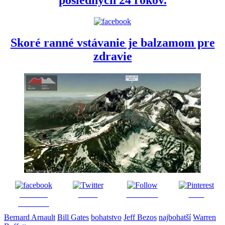
posledných 24 rokov.
Skoré ranné vstávanie je balzamom pre
zdravie
Share on
Tweet
Follow us
Save
Facebook
Bernard Arnault
Bill Gates
bohatstvo
Jeff Bezos
najbohatší
Warren