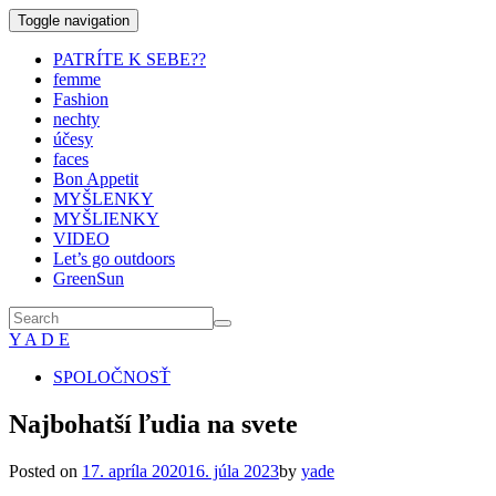
Toggle navigation
PATRÍTE K SEBE??
femme
Fashion
nechty
účesy
faces
Bon Appetit
MYŠLENKY
MYŠLIENKY
VIDEO
Let’s go outdoors
GreenSun
Y A D E
SPOLOČNOSŤ
Najbohatší ľudia na svete
Posted on
17. apríla 2020
16. júla 2023
by
yade