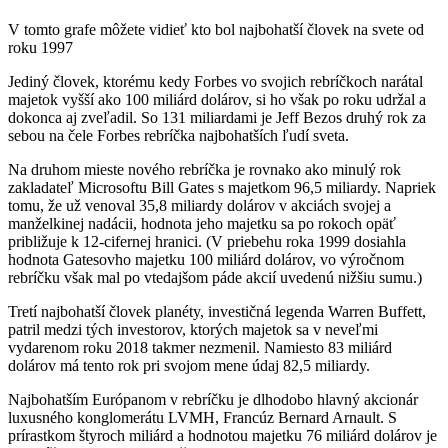
V tomto grafe môžete vidieť kto bol najbohatší človek na svete od
roku 1997
Jediný človek, ktorému kedy Forbes vo svojich rebríčkoch narátal
majetok vyšší ako 100 miliárd dolárov, si ho však po roku udržal a
dokonca aj zveľadil. So 131 miliardami je Jeff Bezos druhý rok za
sebou na čele Forbes rebríčka najbohatších ľudí sveta.
Na druhom mieste nového rebríčka je rovnako ako minulý rok
zakladateľ Microsoftu Bill Gates s majetkom 96,5 miliardy. Napriek
tomu, že už venoval 35,8 miliardy dolárov v akciách svojej a
manželkinej nadácii, hodnota jeho majetku sa po rokoch opäť
približuje k 12-cifernej hranici. (V priebehu roka 1999 dosiahla
hodnota Gatesovho majetku 100 miliárd dolárov, vo výročnom
rebríčku však mal po vtedajšom páde akcií uvedenú nižšiu sumu.)
Tretí najbohatší človek planéty, investičná legenda Warren Buffett,
patril medzi tých investorov, ktorých majetok sa v neveľmi
vydarenom roku 2018 takmer nezmenil. Namiesto 83 miliárd
dolárov má tento rok pri svojom mene údaj 82,5 miliardy.
Najbohatším Európanom v rebríčku je dlhodobo hlavný akcionár
luxusného konglomerátu LVMH, Francúz Bernard Arnault. S
prírastkom štyroch miliárd a hodnotou majetku 76 miliárd dolárov je