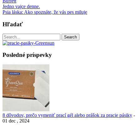
Buffett
Post
Jedno vajce denne.
Psia láska: Ako spoznáte, že vás pes miluje
navigation
Hľadať
Search
Search
for:
Posledné príspevky
8 dôvodov, prečo vymeniť prací gél alebo prášok za pracie pásiky
-
01 dec , 2024