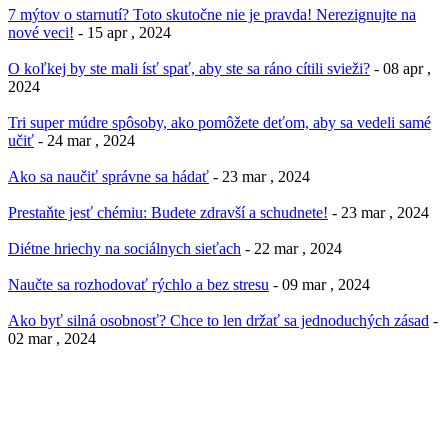
7 mýtov o starnutí? Toto skutočne nie je pravda! Nerezignujte na
nové veci!
- 15 apr , 2024
O koľkej by ste mali ísť spať, aby ste sa ráno cítili svieži?
- 08 apr ,
2024
Tri super múdre spôsoby, ako pomôžete deťom, aby sa vedeli samé
učiť
- 24 mar , 2024
Ako sa naučiť správne sa hádať
- 23 mar , 2024
Prestaňte jesť chémiu: Budete zdravší a schudnete!
- 23 mar , 2024
Diétne hriechy na sociálnych sieťach
- 22 mar , 2024
Naučte sa rozhodovať rýchlo a bez stresu
- 09 mar , 2024
Ako byť silná osobnosť? Chce to len držať sa jednoduchých zásad
-
02 mar , 2024