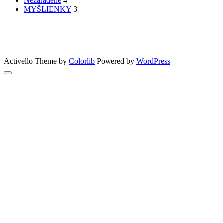
Nezaradené
4
MYŠLIENKY
3
PATRÍTE K SEBE??
femme
Fashion
nechty
účesy
faces
Bon Appetit
MYŠLENKY
MYŠLIENKY
VIDEO
Let’s go outdoors
GreenSun
Activello Theme by
Colorlib
Powered by
WordPress