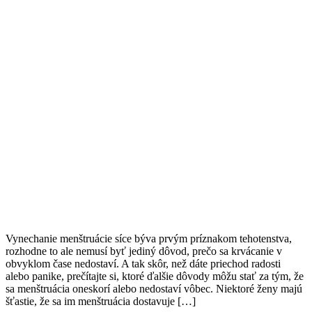
Vynechanie menštruácie síce býva prvým príznakom tehotenstva,
rozhodne to ale nemusí byť jediný dôvod, prečo sa krvácanie v
obvyklom čase nedostaví. A tak skôr, než dáte priechod radosti
alebo panike, prečítajte si, ktoré ďalšie dôvody môžu stať za tým, že
sa menštruácia oneskorí alebo nedostaví vôbec. Niektoré ženy majú
šťastie, že sa im menštruácia dostavuje […]