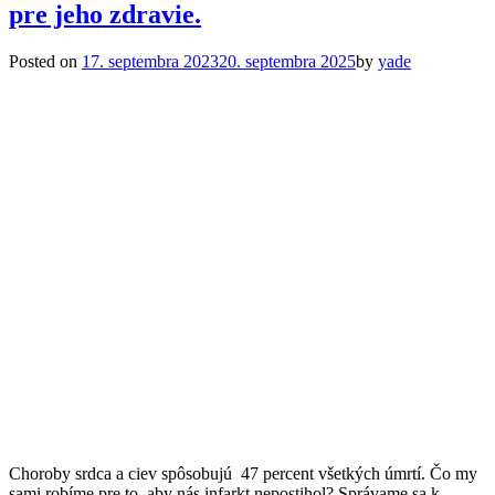
pre jeho zdravie.
Posted on
17. septembra 2023
20. septembra 2025
by
yade
Choroby srdca a ciev spôsobujú 47 percent všetkých úmrtí. Čo my
sami robíme pre to, aby nás infarkt nepostihol? Správame sa k