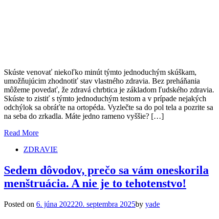
Skúste venovať niekoľko minút týmto jednoduchým skúškam,
umožňujúcim zhodnotiť stav vlastného zdravia. Bez preháňania
môžeme povedať, že zdravá chrbtica je základom ľudského zdravia.
Skúste to zistiť s týmto jednoduchým testom a v prípade nejakých
odchýlok sa obráťte na ortopéda. Vyzlečte sa do pol tela a pozrite sa
na seba do zrkadla. Máte jedno rameno vyššie? […]
Read More
ZDRAVIE
Sedem dôvodov, prečo sa vám oneskorila
menštruácia. A nie je to tehotenstvo!
Posted on
6. júna 2022
20. septembra 2025
by
yade