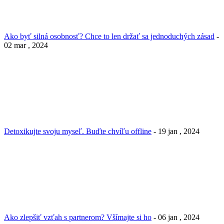
Ako byť silná osobnosť? Chce to len držať sa jednoduchých zásad
-
02 mar , 2024
Detoxikujte svoju myseľ. Buďte chvíľu offline
- 19 jan , 2024
Ako zlepšiť vzťah s partnerom? Všímajte si ho
- 06 jan , 2024