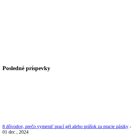
Posledné príspevky
8 dôvodov, prečo vymeniť prací gél alebo prášok za pracie pásiky
-
01 dec , 2024