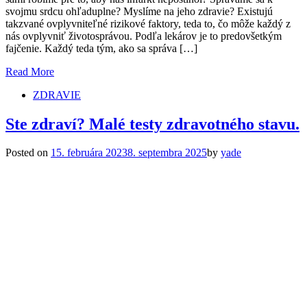
svojmu srdcu ohľaduplne? Myslíme na jeho zdravie? Existujú
takzvané ovplyvniteľné rizikové faktory, teda to, čo môže každý z
nás ovplyvniť životosprávou. Podľa lekárov je to predovšetkým
fajčenie. Každý teda tým, ako sa správa […]
Read More
ZDRAVIE
Ste zdraví? Malé testy zdravotného stavu.
Posted on
15. februára 2023
8. septembra 2025
by
yade