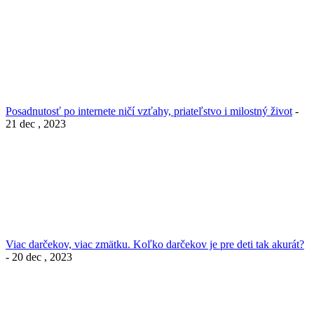
Posadnutosť po internete ničí vzťahy, priateľstvo i milostný život
-
21 dec , 2023
Viac darčekov, viac zmätku. Koľko darčekov je pre deti tak akurát?
- 20 dec , 2023