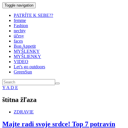
Toggle navigation
PATRÍTE K SEBE??
femme
Fashion
nechty
účesy
faces
Bon Appetit
MYŠLENKY
MYŠLIENKY
VIDEO
Let’s go outdoors
GreenSun
Y A D E
štítna žľaza
ZDRAVIE
Majte radi svoje srdce! Top 7 potravín