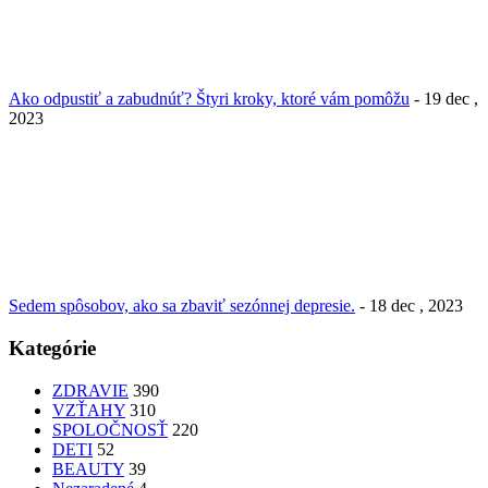
Ako odpustiť a zabudnúť? Štyri kroky, ktoré vám pomôžu
- 19 dec ,
2023
Sedem spôsobov, ako sa zbaviť sezónnej depresie.
- 18 dec , 2023
Kategórie
ZDRAVIE
390
VZŤAHY
310
SPOLOČNOSŤ
220
DETI
52
BEAUTY
39