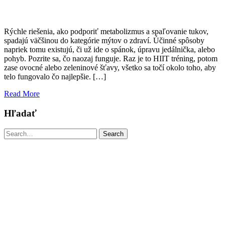
Rýchle riešenia, ako podporiť metabolizmus a spaľovanie tukov,
spadajú väčšinou do kategórie mýtov o zdraví. Účinné spôsoby
napriek tomu existujú, či už ide o spánok, úpravu jedálnička, alebo
pohyb. Pozrite sa, čo naozaj funguje. Raz je to HIIT tréning, potom
zase ovocné alebo zeleninové šťavy, všetko sa točí okolo toho, aby
telo fungovalo čo najlepšie. […]
Read More
Hľadať
Search
Search
for: