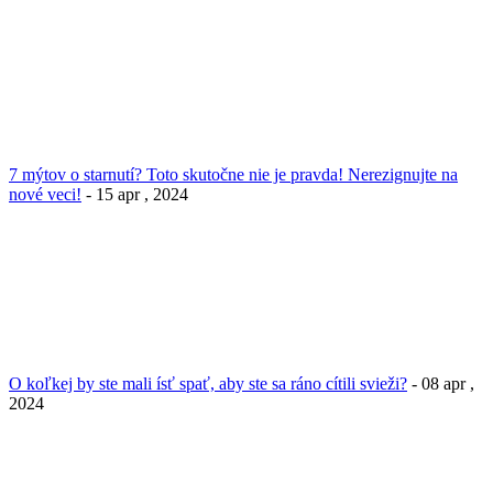
7 mýtov o starnutí? Toto skutočne nie je pravda! Nerezignujte na
nové veci!
- 15 apr , 2024
O koľkej by ste mali ísť spať, aby ste sa ráno cítili svieži?
- 08 apr ,
2024