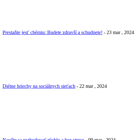
Prestaňte jesť chémiu: Budete zdravší a schudnete!
- 23 mar , 2024
Diétne hriechy na sociálnych sieťach
- 22 mar , 2024
Naučte sa rozhodovať rýchlo a bez stresu
- 09 mar , 2024