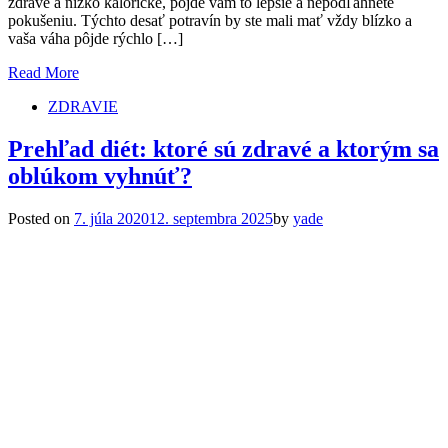
zdravé a nízko kalorické, pôjde vám to lepšie a nepodľahnete
pokušeniu. Týchto desať potravín by ste mali mať vždy blízko a
vaša váha pôjde rýchlo […]
Read More
ZDRAVIE
Prehľad diét: ktoré sú zdravé a ktorým sa
oblúkom vyhnúť?
Posted on
7. júla 2020
12. septembra 2025
by
yade