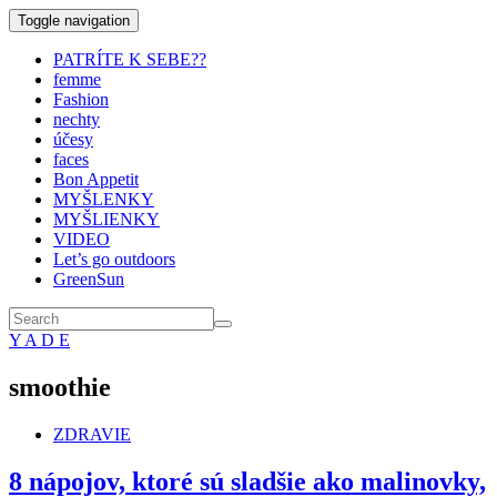
Toggle navigation
PATRÍTE K SEBE??
femme
Fashion
nechty
účesy
faces
Bon Appetit
MYŠLENKY
MYŠLIENKY
VIDEO
Let’s go outdoors
GreenSun
Y A D E
smoothie
ZDRAVIE
8 nápojov, ktoré sú sladšie ako malinovky,