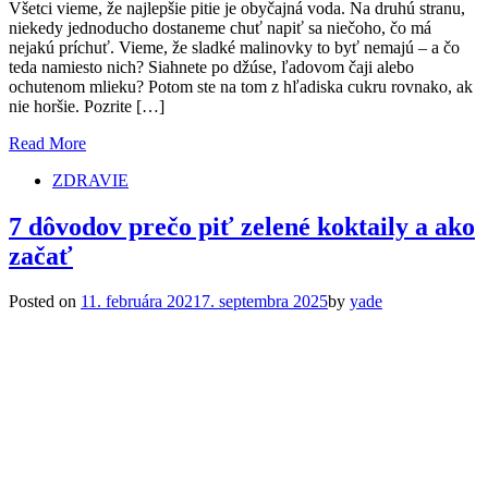
Všetci vieme, že najlepšie pitie je obyčajná voda. Na druhú stranu,
niekedy jednoducho dostaneme chuť napiť sa niečoho, čo má
nejakú príchuť. Vieme, že sladké malinovky to byť nemajú – a čo
teda namiesto nich? Siahnete po džúse, ľadovom čaji alebo
ochutenom mlieku? Potom ste na tom z hľadiska cukru rovnako, ak
nie horšie. Pozrite […]
Read More
ZDRAVIE
7 dôvodov prečo piť zelené koktaily a ako
začať
Posted on
11. februára 2021
7. septembra 2025
by
yade