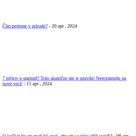
Čím perieme v prírode?
- 20 apr , 2024
7 mýtov o starnutí? Toto skutočne nie je pravda! Nerezignujte na
nové veci!
- 15 apr , 2024
O koľkej by ste mali ísť spať, aby ste sa ráno cítili svieži?
- 08 apr ,