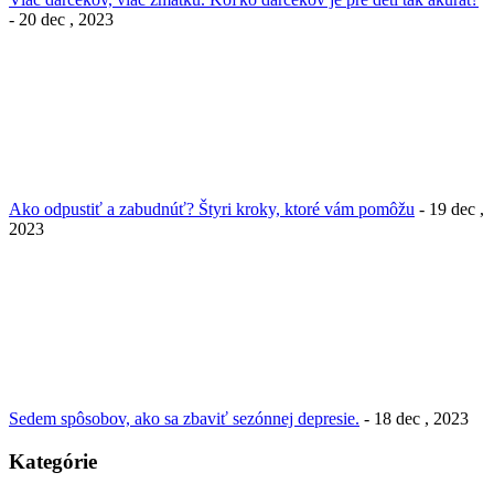
- 20 dec , 2023
Ako odpustiť a zabudnúť? Štyri kroky, ktoré vám pomôžu
- 19 dec ,
2023
Sedem spôsobov, ako sa zbaviť sezónnej depresie.
- 18 dec , 2023
Kategórie