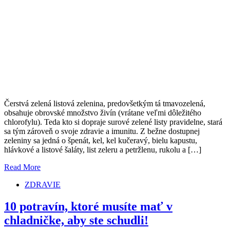
Čerstvá zelená listová zelenina, predovšetkým tá tmavozelená,
obsahuje obrovské množstvo živín (vrátane veľmi dôležitého
chlorofylu). Teda kto si dopraje surové zelené listy pravidelne, stará
sa tým zároveň o svoje zdravie a imunitu. Z bežne dostupnej
zeleniny sa jedná o špenát, kel, kel kučeravý, bielu kapustu,
hlávkové a listové šaláty, list zeleru a petržlenu, rukolu a […]
Read More
ZDRAVIE
10 potravín, ktoré musíte mať v
chladničke, aby ste schudli!