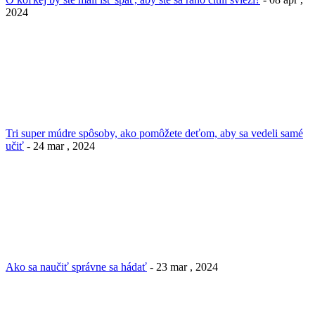
2024
Tri super múdre spôsoby, ako pomôžete deťom, aby sa vedeli samé
učiť
- 24 mar , 2024
Ako sa naučiť správne sa hádať
- 23 mar , 2024