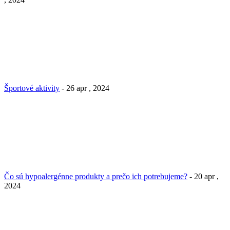
Športové aktivity
- 26 apr , 2024
Čo sú hypoalergénne produkty a prečo ich potrebujeme?
- 20 apr ,
2024