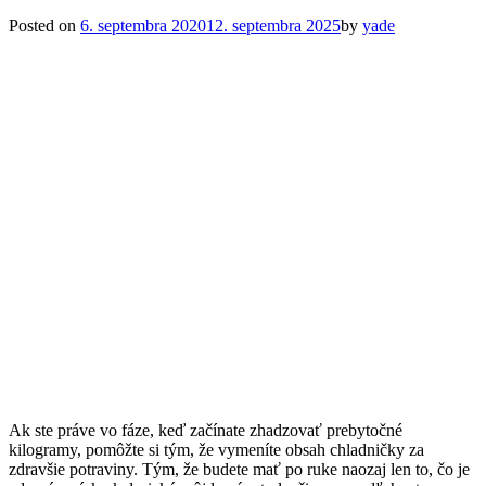
Posted on
6. septembra 2020
12. septembra 2025
by
yade
Ak ste práve vo fáze, keď začínate zhadzovať prebytočné
kilogramy, pomôžte si tým, že vymeníte obsah chladničky za
zdravšie potraviny. Tým, že budete mať po ruke naozaj len to, čo je