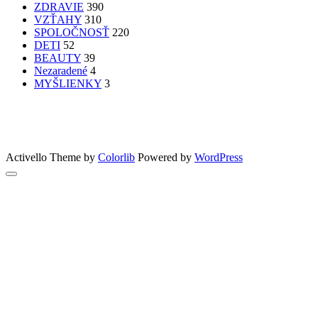
ZDRAVIE
390
VZŤAHY
310
SPOLOČNOSŤ
220
DETI
52
BEAUTY
39
Nezaradené
4
MYŠLIENKY
3
PATRÍTE K SEBE??
femme
Fashion
nechty
účesy
faces
Bon Appetit
MYŠLENKY
MYŠLIENKY
VIDEO
Let’s go outdoors
GreenSun
Activello Theme by
Colorlib
Powered by
WordPress