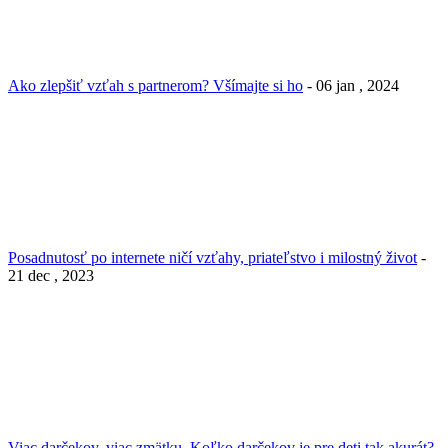
Ako zlepšiť vzťah s partnerom? Všímajte si ho
- 06 jan , 2024
Posadnutosť po internete ničí vzťahy, priateľstvo i milostný život
-
21 dec , 2023
Viac darčekov, viac zmätku. Koľko darčekov je pre deti tak akurát?