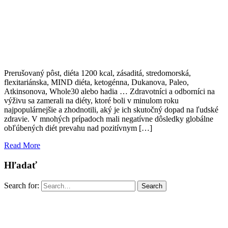
Prerušovaný pôst, diéta 1200 kcal, zásaditá, stredomorská,
flexitariánska, MIND diéta, ketogénna, Dukanova, Paleo,
Atkinsonova, Whole30 alebo hadia … Zdravotníci a odborníci na
výživu sa zamerali na diéty, ktoré boli v minulom roku
najpopulárnejšie a zhodnotili, aký je ich skutočný dopad na ľudské
zdravie. V mnohých prípadoch mali negatívne dôsledky globálne
obľúbených diét prevahu nad pozitívnym […]
Read More
Hľadať
Search for:
Search