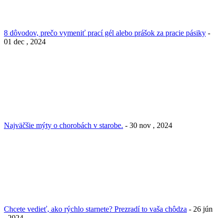
8 dôvodov, prečo vymeniť prací gél alebo prášok za pracie pásiky
-
01 dec , 2024
Najväčšie mýty o chorobách v starobe.
- 30 nov , 2024
Chcete vedieť, ako rýchlo starnete? Prezradí to vaša chôdza
- 26 jún
, 2024