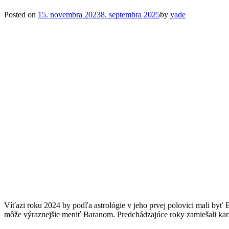
Posted on
15. novembra 2023
8. septembra 2025
by
yade
Víťazi roku 2024 by podľa astrológie v jeho prvej polovici mali by
môže výraznejšie meniť Baranom. Predchádzajúce roky zamiešali kart