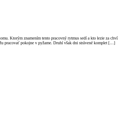
omu. Ktorým znamením tento pracovný rytmus sedí a kto lezie za chvíľ
ôžu pracovať pokojne v pyžame. Druhí však dni strávené komplet […]