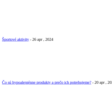
Športové aktivity
- 26 apr , 2024
Čo sú hypoalergénne produkty a prečo ich potrebujeme?
- 20 apr , 2