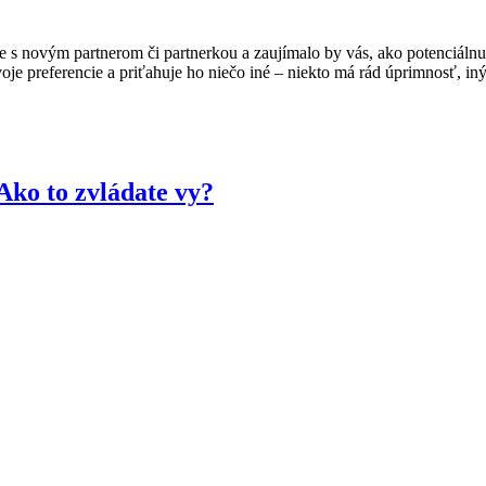
nde s novým partnerom či partnerkou a zaujímalo by vás, ako potenciál
je preferencie a priťahuje ho niečo iné – niekto má rád úprimnosť, in
Ako to zvládate vy?