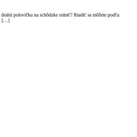
nu drahú polovičku na schôdzke oslniť? Riadiť sa môžete podľa
ý […]