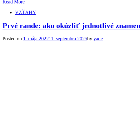
Read More
VZŤAHY
Prvé rande: ako okúzliť jednotlivé zname
Posted on
1. mája 2022
11. septembra 2025
by
yade