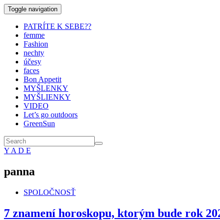
Toggle navigation
PATRÍTE K SEBE??
femme
Fashion
nechty
účesy
faces
Bon Appetit
MYŠLENKY
MYŠLIENKY
VIDEO
Let’s go outdoors
GreenSun
Y A D E
panna
SPOLOČNOSŤ
7 znamení horoskopu, ktorým bude rok 2024