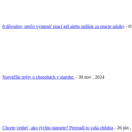
8 dôvodov, prečo vymeniť prací gél alebo prášok za pracie pásiky
- 0
Najväčšie mýty o chorobách v starobe.
- 30 nov , 2024
Chcete vedieť, ako rýchlo starnete? Prezradí to vaša chôdza
- 26 jún 