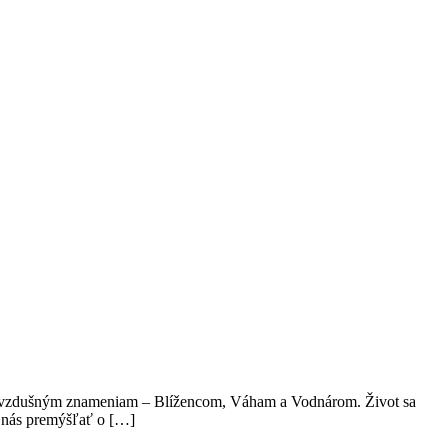
ariť vzdušným znameniam – Blížencom, Váham a Vodnárom. Život sa
i nás premýšľať o […]