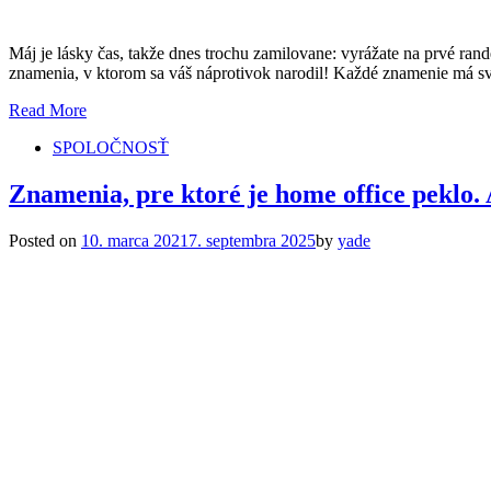
Máj je lásky čas, takže dnes trochu zamilovane: vyrážate na prvé ra
znamenia, v ktorom sa váš náprotivok narodil! Každé znamenie má svo
Read More
SPOLOČNOSŤ
Znamenia, pre ktoré je home office peklo. 
Posted on
10. marca 2021
7. septembra 2025
by
yade