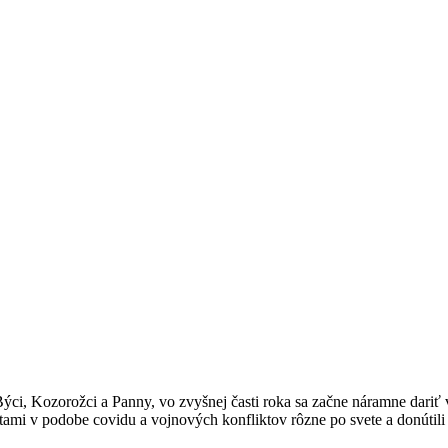
ť Býci, Kozorožci a Panny, vo zvyšnej časti roka sa začne náramne d
ami v podobe covidu a vojnových konfliktov rôzne po svete a donútil