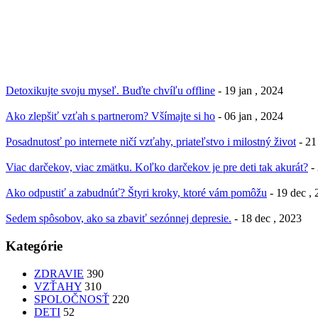
Detoxikujte svoju myseľ. Buďte chvíľu offline
- 19 jan , 2024
Ako zlepšiť vzťah s partnerom? Všímajte si ho
- 06 jan , 2024
Posadnutosť po internete ničí vzťahy, priateľstvo i milostný život
- 21
Viac darčekov, viac zmätku. Koľko darčekov je pre deti tak akurát?
-
Ako odpustiť a zabudnúť? Štyri kroky, ktoré vám pomôžu
- 19 dec ,
Sedem spôsobov, ako sa zbaviť sezónnej depresie.
- 18 dec , 2023
Kategórie
ZDRAVIE
390
VZŤAHY
310
SPOLOČNOSŤ
220
DETI
52