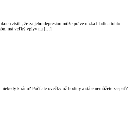
koch zistili, že za jeho depresiou môže práve nízka hladina tohto
rmón, má veľký vplyv na […]
 niekedy k ránu? Počítate ovečky už hodiny a stále nemôžete zaspať?