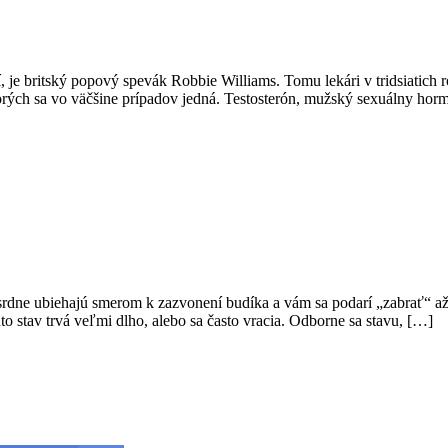
 je britský popový spevák Robbie Williams. Tomu lekári v tridsiatich ro
ktorých sa vo väčšine prípadov jedná. Testosterón, mužský sexuálny ho
osrdne ubiehajú smerom k zazvonení budíka a vám sa podarí „zabrať“ až
 stav trvá veľmi dlho, alebo sa často vracia. Odborne sa stavu, […]