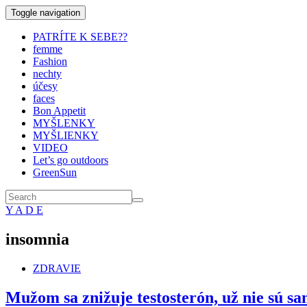
Toggle navigation
PATRÍTE K SEBE??
femme
Fashion
nechty
účesy
faces
Bon Appetit
MYŠLENKY
MYŠLIENKY
VIDEO
Let’s go outdoors
GreenSun
Y A D E
insomnia
ZDRAVIE
Mužom sa znižuje testosterón, už nie sú s