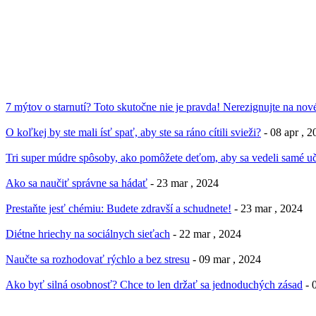
7 mýtov o starnutí? Toto skutočne nie je pravda! Nerezignujte na nové
O koľkej by ste mali ísť spať, aby ste sa ráno cítili svieži?
- 08 apr , 
Tri super múdre spôsoby, ako pomôžete deťom, aby sa vedeli samé uč
Ako sa naučiť správne sa hádať
- 23 mar , 2024
Prestaňte jesť chémiu: Budete zdravší a schudnete!
- 23 mar , 2024
Diétne hriechy na sociálnych sieťach
- 22 mar , 2024
Naučte sa rozhodovať rýchlo a bez stresu
- 09 mar , 2024
Ako byť silná osobnosť? Chce to len držať sa jednoduchých zásad
- 