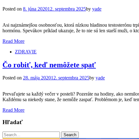
Posted on
8. júna 2020
12. septembra 2025
by
yade
Asi najznámejšou osobnosťou, ktorá nízkou hladinou testosterónu trpí,
hormónu. Spevákov príklad ukazuje, že to nie sú len starší muži, o 
Read More
ZDRAVIE
Čo robiť, keď nemôžete spať
Posted on
28. mája 2020
12. septembra 2025
by
yade
Prevaľujete sa každý večer v posteli? Pozeráte na hodiny, ako nemil
Každému sa niekedy stane, že nemôže zaspať. Problémom je, keď tento
Read More
Hľadať
Search
Search