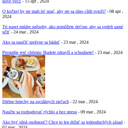
nové veci!
- 15 apr , 2024
O koľkej by ste mali ísť spať, aby ste sa ráno cítili svieži?
- 08 apr ,
2024
Tri super múdre spôsoby, ako pomôžete deťom, aby sa vedeli samé
učiť
- 24 mar , 2024
Ako sa naučiť správne sa hádať
- 23 mar , 2024
Prestaňte jesť chémiu: Budete zdravší a schudnete!
- 23 mar , 2024
Diétne hriechy na sociálnych sieťach
- 22 mar , 2024
Naučte sa rozhodovať rýchlo a bez stresu
- 09 mar , 2024
Ako byť silná osobnosť? Chce to len držať sa jednoduchých zásad
-
02 mar , 2024