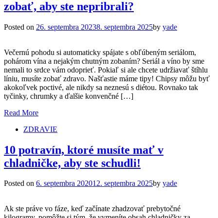
zobať, aby ste nepribrali?
Posted on
26. septembra 2023
8. septembra 2025
by
yade
Večernú pohodu si automaticky spájate s obľúbeným seriálom,
pohárom vína a nejakým chutným zobaním? Seriál a víno by sme
nemali to srdce vám odoprieť. Pokiaľ si ale chcete udržiavať štíhlu
líniu, musíte zobať zdravo. Našťastie máme tipy! Chipsy môžu byť
akokoľvek poctivé, ale nikdy sa neznesú s diétou. Rovnako tak
tyčinky, chrumky a ďalšie konvenčné […]
Read More
ZDRAVIE
10 potravín, ktoré musíte mať v
chladničke, aby ste schudli!
Posted on
6. septembra 2020
12. septembra 2025
by
yade
Ak ste práve vo fáze, keď začínate zhadzovať prebytočné
kilogramy, pomôžte si tým, že vymeníte obsah chladničky za