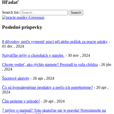
Hľadať
Search for:
Search
Posledné príspevky
8 dôvodov, prečo vymeniť prací gél alebo prášok za pracie pásiky
-
01 dec , 2024
Najväčšie mýty o chorobách v starobe.
- 30 nov , 2024
Chcete vedieť, ako rýchlo starnete? Prezradí to vaša chôdza
- 26 jún
, 2024
Športové aktivity
- 26 apr , 2024
Čo sú hypoalergénne produkty a prečo ich potrebujeme?
- 20 apr ,
2024
Čím perieme v prírode?
- 20 apr , 2024
7 mýtov o starnutí? Toto skutočne nie je pravda! Nerezignujte na