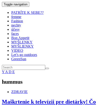
Toggle navigation
PATRÍTE K SEBE??
femme
Fashion
nechty
účesy
faces
Bon Appetit
MYŠLENKY
MYŠLIENKY
VIDEO
Let’s go outdoors
GreenSun
Y A D E
hummus
ZDRAVIE
Maškrtenie k televízii pre dietárky! Čo