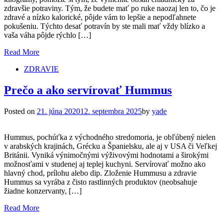
zdravšie potraviny. Tým, že budete mať po ruke naozaj len to, čo je
zdravé a nízko kalorické, pôjde vám to lepšie a nepodľahnete
pokušeniu. Týchto desať potravín by ste mali mať vždy blízko a
vaša váha pôjde rýchlo […]
Read More
ZDRAVIE
Prečo a ako servírovať Hummus
Posted on
21. júna 2020
12. septembra 2025
by
yade
Hummus, pochúťka z východného stredomoria, je obľúbený nielen
v arabských krajinách, Grécku a Španielsku, ale aj v USA či Veľkej
Británii. Vyniká výnimočnými výživovými hodnotami a širokými
možnosťami v studenej aj teplej kuchyni. Servírovať možno ako
hlavný chod, prílohu alebo dip. Zloženie Hummusu a zdravie
Hummus sa vyrába z čisto rastlinných produktov (neobsahuje
žiadne konzervanty, […]
Read More