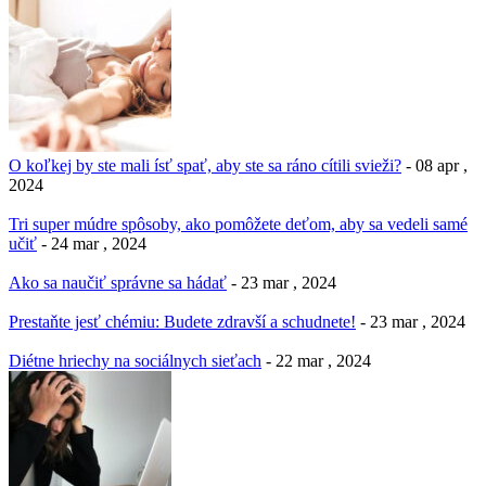
O koľkej by ste mali ísť spať, aby ste sa ráno cítili svieži?
- 08 apr ,
2024
Tri super múdre spôsoby, ako pomôžete deťom, aby sa vedeli samé
učiť
- 24 mar , 2024
Ako sa naučiť správne sa hádať
- 23 mar , 2024
Prestaňte jesť chémiu: Budete zdravší a schudnete!
- 23 mar , 2024
Diétne hriechy na sociálnych sieťach
- 22 mar , 2024