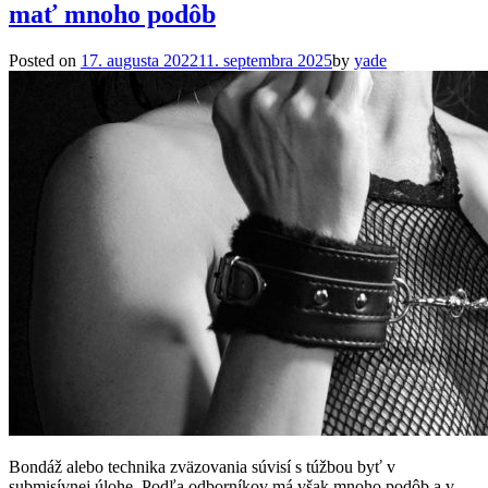
mať mnoho podôb
Posted on
17. augusta 2022
11. septembra 2025
by
yade
Bondáž alebo technika zväzovania súvisí s túžbou byť v
submisívnej úlohe. Podľa odborníkov má však mnoho podôb a v