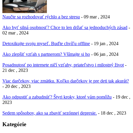
Naučte sa rozhodovať rýchlo a bez stresu
- 09 mar , 2024
Ako byť silná osobnosť? Chce to len držať sa jednoduchých zásad
-
02 mar , 2024
Detoxikujte svoju myseľ. Buďte chvíľu offline
- 19 jan , 2024
Ako zlepšiť vzťah s partnerom? Všímajte si ho
- 06 jan , 2024
Posadnutosť po internete ničí vzťahy, priateľstvo i milostný život
-
21 dec , 2023
Viac darčekov, viac zmätku. Koľko darčekov je pre deti tak akurát?
- 20 dec , 2023
Ako odpustiť a zabudnúť? Štyri kroky, ktoré vám pomôžu
- 19 dec ,
2023
Sedem spôsobov, ako sa zbaviť sezónnej depresie.
- 18 dec , 2023
Kategórie