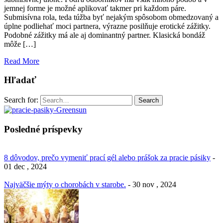
jemnej forme je možné aplikovať takmer pri každom páre.
Submisívna rola, teda túžba byť nejakým spôsobom obmedzovaný a
úplne podliehať moci partnera, výrazne posilňuje erotické zážitky.
Podobné zážitky má ale aj dominantný partner. Klasická bondáž
môže […]
Read More
Hľadať
Search for:
Search
Posledné príspevky
8 dôvodov, prečo vymeniť prací gél alebo prášok za pracie pásiky
-
01 dec , 2024
Najväčšie mýty o chorobách v starobe.
- 30 nov , 2024