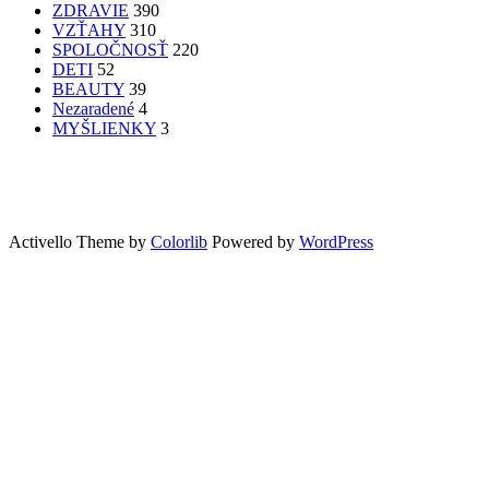
ZDRAVIE
390
VZŤAHY
310
SPOLOČNOSŤ
220
DETI
52
BEAUTY
39
Nezaradené
4
MYŠLIENKY
3
PATRÍTE K SEBE??
femme
Fashion
nechty
účesy
faces
Bon Appetit
MYŠLENKY
MYŠLIENKY
VIDEO
Let’s go outdoors
GreenSun
Activello Theme by
Colorlib
Powered by
WordPress