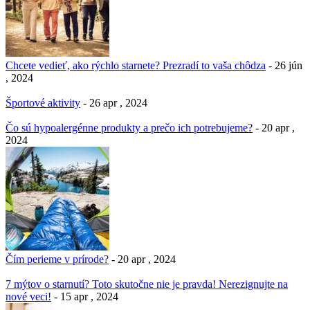
Chcete vedieť, ako rýchlo starnete? Prezradí to vaša chôdza
- 26 jún
, 2024
Športové aktivity
- 26 apr , 2024
Čo sú hypoalergénne produkty a prečo ich potrebujeme?
- 20 apr ,
2024
Čím perieme v prírode?
- 20 apr , 2024
7 mýtov o starnutí? Toto skutočne nie je pravda! Nerezignujte na
nové veci!
- 15 apr , 2024