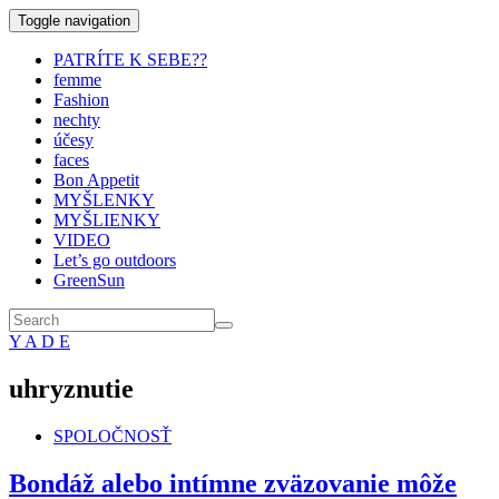
Toggle navigation
PATRÍTE K SEBE??
femme
Fashion
nechty
účesy
faces
Bon Appetit
MYŠLENKY
MYŠLIENKY
VIDEO
Let’s go outdoors
GreenSun
Y A D E
uhryznutie
SPOLOČNOSŤ
Bondáž alebo intímne zväzovanie môže