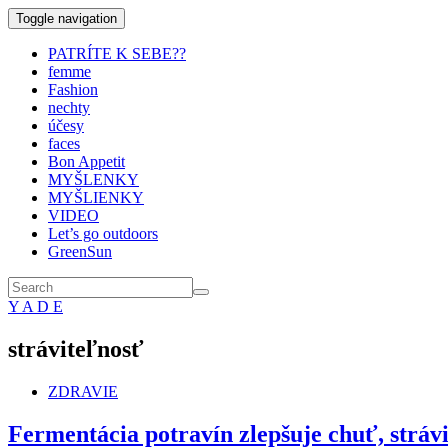
Toggle navigation
PATRÍTE K SEBE??
femme
Fashion
nechty
účesy
faces
Bon Appetit
MYŠLENKY
MYŠLIENKY
VIDEO
Let’s go outdoors
GreenSun
Y A D E
stráviteľnosť
ZDRAVIE
Fermentácia potravín zlepšuje chuť, stráv