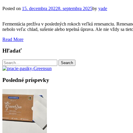
Posted on
15. decembra 2022
8. septembra 2025
by
yade
Fermentácia prežíva v posledných rokoch veľkú renesanciu. Renesanciu
nebolo veľa: chlad, sušenie alebo tepelná úprava. Ale nie vždy sa tie
Read More
Hľadať
Search
Search
for:
Posledné príspevky