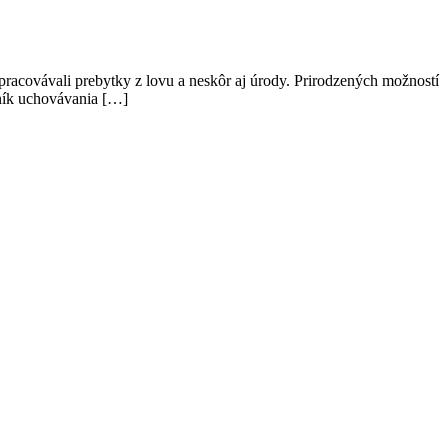
spracovávali prebytky z lovu a neskôr aj úrody. Prirodzených možností
chník uchovávania […]