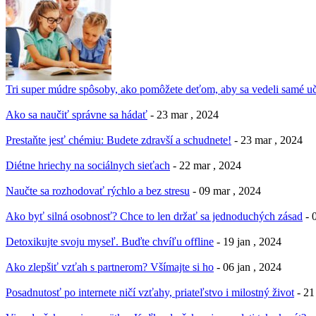
Tri super múdre spôsoby, ako pomôžete deťom, aby sa vedeli samé uč
Ako sa naučiť správne sa hádať
- 23 mar , 2024
Prestaňte jesť chémiu: Budete zdravší a schudnete!
- 23 mar , 2024
Diétne hriechy na sociálnych sieťach
- 22 mar , 2024
Naučte sa rozhodovať rýchlo a bez stresu
- 09 mar , 2024
Ako byť silná osobnosť? Chce to len držať sa jednoduchých zásad
- 
Detoxikujte svoju myseľ. Buďte chvíľu offline
- 19 jan , 2024
Ako zlepšiť vzťah s partnerom? Všímajte si ho
- 06 jan , 2024
Posadnutosť po internete ničí vzťahy, priateľstvo i milostný život
- 21