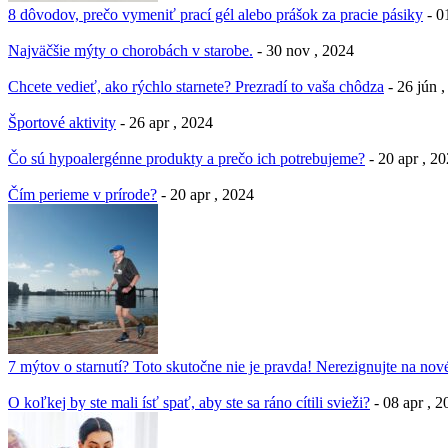
8 dôvodov, prečo vymeniť prací gél alebo prášok za pracie pásiky
- 0
Najväčšie mýty o chorobách v starobe.
- 30 nov , 2024
Chcete vedieť, ako rýchlo starnete? Prezradí to vaša chôdza
- 26 jún 
Športové aktivity
- 26 apr , 2024
Čo sú hypoalergénne produkty a prečo ich potrebujeme?
- 20 apr , 2
Čím perieme v prírode?
- 20 apr , 2024
7 mýtov o starnutí? Toto skutočne nie je pravda! Nerezignujte na nové
O koľkej by ste mali ísť spať, aby ste sa ráno cítili svieži?
- 08 apr , 