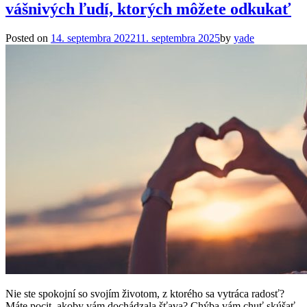
vášnivých ľudí, ktorých môžete odkukať
Posted on
14. septembra 2022
11. septembra 2025
by
yade
Nie ste spokojní so svojím životom, z ktorého sa vytráca radosť?
Máte pocit, akoby vám dochádzala šťava? Chýba vám chuť skúšať