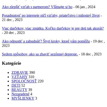
Ako zlepšiť vzťah s partnerom? Všímajte si ho
- 06 jan , 2024
Posadnutosť po internete ničí vzťahy, priateľstvo i milostný život
-
21 dec , 2023
Viac darčekov, viac zmätku. Koľko darčekov je pre deti tak akurát?
- 20 dec , 2023
Ako odpustiť a zabudnúť? Štyri kroky, ktoré vám pomôžu
- 19 dec ,
2023
Sedem spôsobov, ako sa zbaviť sezónnej depresie.
- 18 dec , 2023
Kategórie
ZDRAVIE
390
VZŤAHY
310
SPOLOČNOSŤ
220
DETI
52
BEAUTY
39
Nezaradené
4
MYŠLIENKY
3
PATRÍTE K SEBE??
femme
Fashion
nechty
účesy
faces