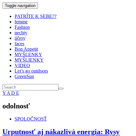
Toggle navigation
PATRÍTE K SEBE??
femme
Fashion
nechty
účesy
faces
Bon Appetit
MYŠLENKY
MYŠLIENKY
VIDEO
Let’s go outdoors
GreenSun
Y A D E
odolnosť
SPOLOČNOSŤ
Urputnosť aj nákazlivá energia: Rysy