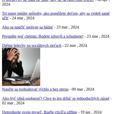
2024
Tri super múdre spôsoby, ako pomôžete deťom, aby sa vedeli samé
učiť
- 24 mar , 2024
Ako sa naučiť správne sa hádať
- 23 mar , 2024
Prestaňte jesť chémiu: Budete zdravší a schudnete!
- 23 mar , 2024
Diétne hriechy na sociálnych sieťach
- 22 mar , 2024
Naučte sa rozhodovať rýchlo a bez stresu
- 09 mar , 2024
Ako byť silná osobnosť? Chce to len držať sa jednoduchých zásad
-
02 mar , 2024
Detoxikujte svoju myseľ. Buďte chvíľu offline
- 19 jan , 2024