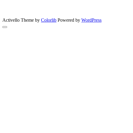
Bon Appetit
MYŠLENKY
MYŠLIENKY
VIDEO
Let’s go outdoors
GreenSun
Activello Theme by
Colorlib
Powered by
WordPress