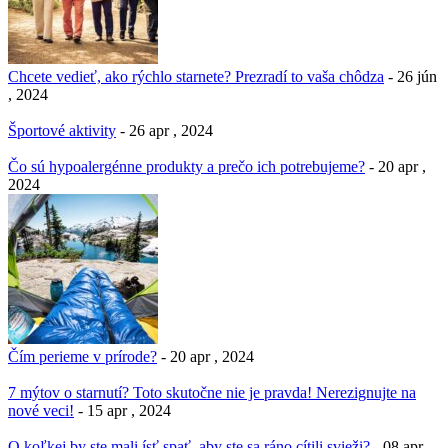
Chcete vedieť, ako rýchlo starnete? Prezradí to vaša chôdza
- 26 jún
, 2024
Športové aktivity
- 26 apr , 2024
Čo sú hypoalergénne produkty a prečo ich potrebujeme?
- 20 apr ,
2024
Čím perieme v prírode?
- 20 apr , 2024
7 mýtov o starnutí? Toto skutočne nie je pravda! Nerezignujte na
nové veci!
- 15 apr , 2024
O koľkej by ste mali ísť spať, aby ste sa ráno cítili svieži?
- 08 apr ,