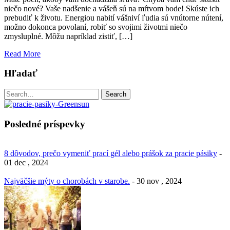
niečo nové? Vaše nadšenie a vášeň sú na mŕtvom bode! Skúste ich
prebudiť k životu. Energiou nabití vášniví ľudia sú vnútorne nútení,
možno dokonca povolaní, robiť so svojimi životmi niečo
zmysluplné. Môžu napríklad zistiť, […]
Read More
Hľadať
Search
Search
for:
Posledné príspevky
8 dôvodov, prečo vymeniť prací gél alebo prášok za pracie pásiky
-
01 dec , 2024
Najväčšie mýty o chorobách v starobe.
- 30 nov , 2024