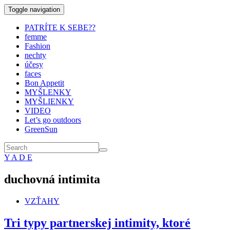
Toggle navigation
PATRÍTE K SEBE??
femme
Fashion
nechty
účesy
faces
Bon Appetit
MYŠLENKY
MYŠLIENKY
VIDEO
Let’s go outdoors
GreenSun
Y A D E
duchovná intimita
VZŤAHY
Tri typy partnerskej intimity, ktoré