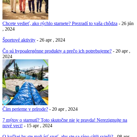
Chcete vedieť, ako rýchlo starnete? Prezradí to vaša chôdza
- 26 jún
, 2024
Športové aktivity
- 26 apr , 2024
Čo sú hypoalergénne produkty a prečo ich potrebujeme?
- 20 apr ,
2024
Čím perieme v prírode?
- 20 apr , 2024
7 mýtov o starnutí? Toto skutočne nie je pravda! Nerezignujte na
nové veci!
- 15 apr , 2024
O koľkej by ste mali ísť spať, aby ste sa ráno cítili svieži?
- 08 apr ,