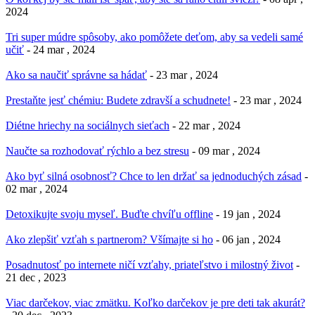
2024
Tri super múdre spôsoby, ako pomôžete deťom, aby sa vedeli samé
učiť
- 24 mar , 2024
Ako sa naučiť správne sa hádať
- 23 mar , 2024
Prestaňte jesť chémiu: Budete zdravší a schudnete!
- 23 mar , 2024
Diétne hriechy na sociálnych sieťach
- 22 mar , 2024
Naučte sa rozhodovať rýchlo a bez stresu
- 09 mar , 2024
Ako byť silná osobnosť? Chce to len držať sa jednoduchých zásad
-
02 mar , 2024
Detoxikujte svoju myseľ. Buďte chvíľu offline
- 19 jan , 2024
Ako zlepšiť vzťah s partnerom? Všímajte si ho
- 06 jan , 2024
Posadnutosť po internete ničí vzťahy, priateľstvo i milostný život
-
21 dec , 2023
Viac darčekov, viac zmätku. Koľko darčekov je pre deti tak akurát?