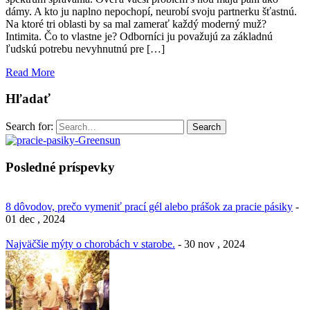
dámy. A kto ju naplno nepochopí, neurobí svoju partnerku šťastnú.
Na ktoré tri oblasti by sa mal zamerať každý moderný muž?
Intimita. Čo to vlastne je? Odborníci ju považujú za základnú
ľudskú potrebu nevyhnutnú pre […]
Read More
Hľadať
Search for:
Search
Posledné príspevky
8 dôvodov, prečo vymeniť prací gél alebo prášok za pracie pásiky
-
01 dec , 2024
Najväčšie mýty o chorobách v starobe.
- 30 nov , 2024