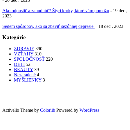
- 20 dec , 2023
Ako odpustiť a zabudnúť? Štyri kroky, ktoré vám pomôžu
- 19 dec ,
2023
Sedem spôsobov, ako sa zbaviť sezónnej depresie.
- 18 dec , 2023
Kategórie
ZDRAVIE
390
VZŤAHY
310
SPOLOČNOSŤ
220
DETI
52
BEAUTY
39
Nezaradené
4
MYŠLIENKY
3
PATRÍTE K SEBE??
femme
Fashion
nechty
účesy
faces
Bon Appetit
MYŠLENKY
MYŠLIENKY
VIDEO
Let’s go outdoors
GreenSun
Activello Theme by
Colorlib
Powered by
WordPress