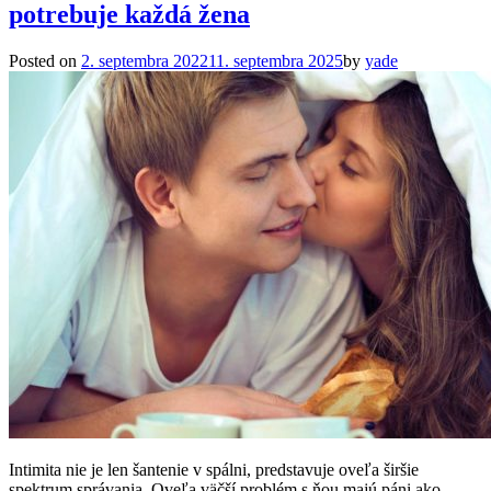
potrebuje každá žena
Posted on
2. septembra 2022
11. septembra 2025
by
yade
Intimita nie je len šantenie v spálni, predstavuje oveľa širšie
spektrum správania. Oveľa väčší problém s ňou majú páni ako