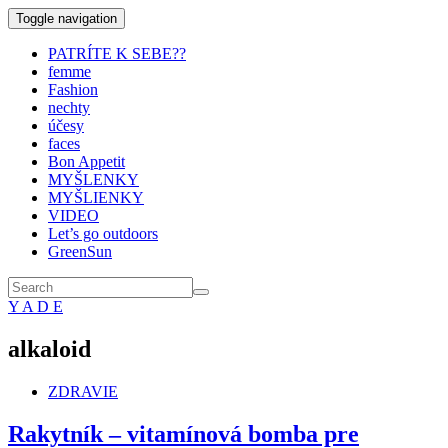
Toggle navigation
PATRÍTE K SEBE??
femme
Fashion
nechty
účesy
faces
Bon Appetit
MYŠLENKY
MYŠLIENKY
VIDEO
Let’s go outdoors
GreenSun
Y A D E
alkaloid
ZDRAVIE
Rakytník – vitamínová bomba pre