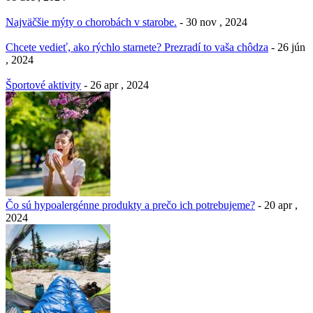
Najväčšie mýty o chorobách v starobe.
- 30 nov , 2024
Chcete vedieť, ako rýchlo starnete? Prezradí to vaša chôdza
- 26 jún
, 2024
Športové aktivity
- 26 apr , 2024
Čo sú hypoalergénne produkty a prečo ich potrebujeme?
- 20 apr ,
2024