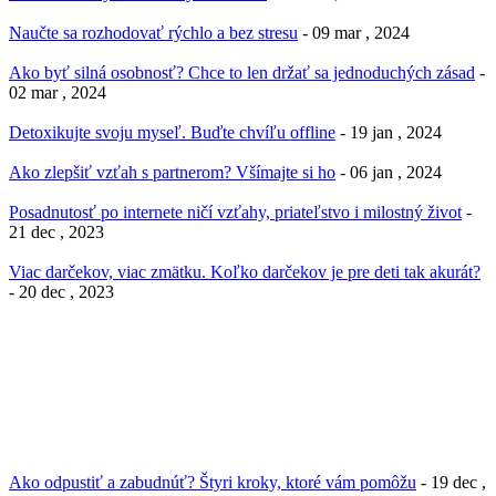
Naučte sa rozhodovať rýchlo a bez stresu
- 09 mar , 2024
Ako byť silná osobnosť? Chce to len držať sa jednoduchých zásad
-
02 mar , 2024
Detoxikujte svoju myseľ. Buďte chvíľu offline
- 19 jan , 2024
Ako zlepšiť vzťah s partnerom? Všímajte si ho
- 06 jan , 2024
Posadnutosť po internete ničí vzťahy, priateľstvo i milostný život
-
21 dec , 2023
Viac darčekov, viac zmätku. Koľko darčekov je pre deti tak akurát?
- 20 dec , 2023
Ako odpustiť a zabudnúť? Štyri kroky, ktoré vám pomôžu
- 19 dec ,