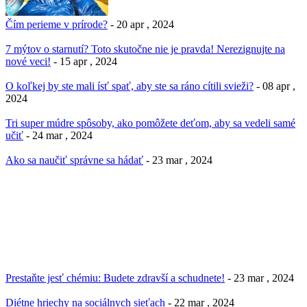
Čím perieme v prírode?
- 20 apr , 2024
7 mýtov o starnutí? Toto skutočne nie je pravda! Nerezignujte na
nové veci!
- 15 apr , 2024
O koľkej by ste mali ísť spať, aby ste sa ráno cítili svieži?
- 08 apr ,
2024
Tri super múdre spôsoby, ako pomôžete deťom, aby sa vedeli samé
učiť
- 24 mar , 2024
Ako sa naučiť správne sa hádať
- 23 mar , 2024
Prestaňte jesť chémiu: Budete zdravší a schudnete!
- 23 mar , 2024
Diétne hriechy na sociálnych sieťach
- 22 mar , 2024