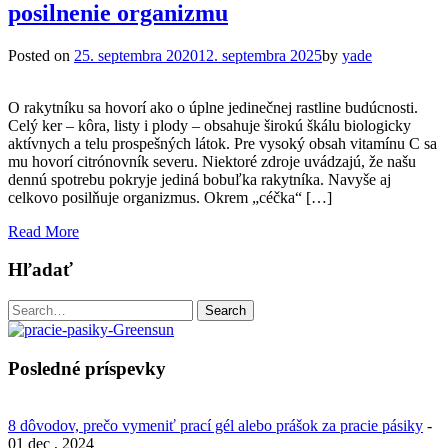
posilnenie organizmu
Posted on
25. septembra 2020
12. septembra 2025
by
yade
O rakytníku sa hovorí ako o úplne jedinečnej rastline budúcnosti.
Celý ker – kôra, listy i plody – obsahuje širokú škálu biologicky
aktívnych a telu prospešných látok. Pre vysoký obsah vitamínu C sa
mu hovorí citrónovník severu. Niektoré zdroje uvádzajú, že našu
dennú spotrebu pokryje jediná bobuľka rakytníka. Navyše aj
celkovo posilňuje organizmus. Okrem „céčka“ […]
Read More
Hľadať
Search
Search
for:
Posledné príspevky
8 dôvodov, prečo vymeniť prací gél alebo prášok za pracie pásiky
-
01 dec , 2024