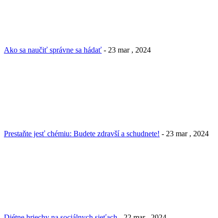
Ako sa naučiť správne sa hádať
- 23 mar , 2024
Prestaňte jesť chémiu: Budete zdravší a schudnete!
- 23 mar , 2024
Diétne hriechy na sociálnych sieťach
- 22 mar , 2024