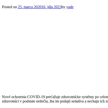
Posted on
25. marca 2020
16. júla 2023
by
yade
Nové ochorenia COVID-19 preťažuje zdravotnícke systémy po celom 
zdravotníci v podstate neliečia, iba im podajú sedatíva a nechaju ich