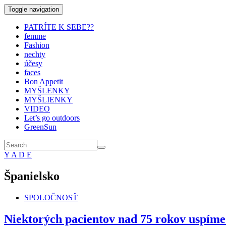
Toggle navigation
PATRÍTE K SEBE??
femme
Fashion
nechty
účesy
faces
Bon Appetit
MYŠLENKY
MYŠLIENKY
VIDEO
Let’s go outdoors
GreenSun
Y A D E
Španielsko
SPOLOČNOSŤ
Niektorých pacientov nad 75 rokov uspíme