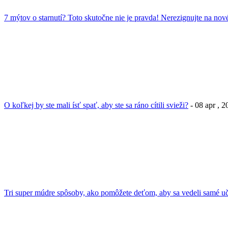
7 mýtov o starnutí? Toto skutočne nie je pravda! Nerezignujte na nové
O koľkej by ste mali ísť spať, aby ste sa ráno cítili svieži?
- 08 apr , 
Tri super múdre spôsoby, ako pomôžete deťom, aby sa vedeli samé uč