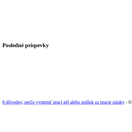
Posledné príspevky
8 dôvodov, prečo vymeniť prací gél alebo prášok za pracie pásiky
- 0