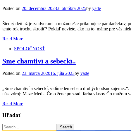
Posted on
20. decembra 2023
3. októbra 2025
by
yade
Štedrý deň už je za dverami a možno ešte prikupujete pár darčekov, pr
tento rok trochu skrotiť? Pokiaľ neviete, ako na to, máme pre vás ni
Read More
SPOLOČNOSŤ
Sme chamtiví a sebeckí..
Posted on
23. marca 2020
16. júla 2023
by
yade
„Sme chamtiví a sebeckí, vidíme len seba a druhých odsudzujeme..“. M
nás. zdroj: Maze Media Čo o žene prezradí farba vlasov Čo mužom va
Read More
Hľadať
Search
Search