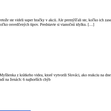
etože ste videli super hračky v akcii. Ale premýšľali ste, koľko ich za
ekoľko osvedčených tipov. Predstavte si vianočnú idylku. […]
yšlienka z krátkeho videa, ktoré vytvorili Slováci, ako reakciu na dne
dí na ženách: 6 najhorších chýb