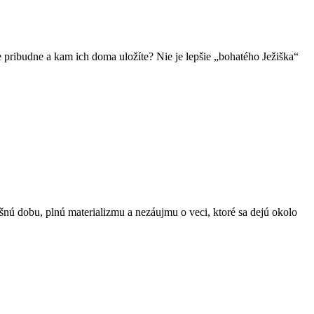
se pribudne a kam ich doma uložíte? Nie je lepšie „bohatého Ježiška“
šnú dobu, plnú materializmu a nezáujmu o veci, ktoré sa dejú okolo