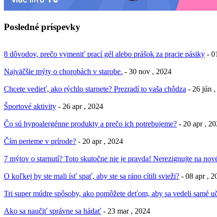
Posledné príspevky
8 dôvodov, prečo vymeniť prací gél alebo prášok za pracie pásiky
- 0
Najväčšie mýty o chorobách v starobe.
- 30 nov , 2024
Chcete vedieť, ako rýchlo starnete? Prezradí to vaša chôdza
- 26 jún 
Športové aktivity
- 26 apr , 2024
Čo sú hypoalergénne produkty a prečo ich potrebujeme?
- 20 apr , 2
Čím perieme v prírode?
- 20 apr , 2024
7 mýtov o starnutí? Toto skutočne nie je pravda! Nerezignujte na nové
O koľkej by ste mali ísť spať, aby ste sa ráno cítili svieži?
- 08 apr , 
Tri super múdre spôsoby, ako pomôžete deťom, aby sa vedeli samé uč
Ako sa naučiť správne sa hádať
- 23 mar , 2024