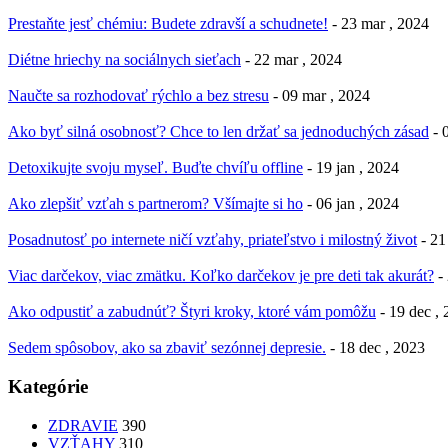
Prestaňte jesť chémiu: Budete zdravší a schudnete!
- 23 mar , 2024
Diétne hriechy na sociálnych sieťach
- 22 mar , 2024
Naučte sa rozhodovať rýchlo a bez stresu
- 09 mar , 2024
Ako byť silná osobnosť? Chce to len držať sa jednoduchých zásad
- 
Detoxikujte svoju myseľ. Buďte chvíľu offline
- 19 jan , 2024
Ako zlepšiť vzťah s partnerom? Všímajte si ho
- 06 jan , 2024
Posadnutosť po internete ničí vzťahy, priateľstvo i milostný život
- 21
Viac darčekov, viac zmätku. Koľko darčekov je pre deti tak akurát?
-
Ako odpustiť a zabudnúť? Štyri kroky, ktoré vám pomôžu
- 19 dec ,
Sedem spôsobov, ako sa zbaviť sezónnej depresie.
- 18 dec , 2023
Kategórie
ZDRAVIE
390
VZŤAHY
310