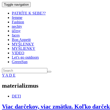
Toggle navigation
PATRÍTE K SEBE??
femme
Fashion
nechty
účesy
faces
Bon Appetit
MYŠLENKY
MYŠLIENKY
VIDEO
Let’s go outdoors
GreenSun
Y A D E
materializmus
DETI
Viac darčekov, viac zmätku. Koľko darčeko