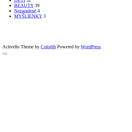
DETI
52
BEAUTY
39
Nezaradené
4
MYŠLIENKY
3
PATRÍTE K SEBE??
femme
Fashion
nechty
účesy
faces
Bon Appetit
MYŠLENKY
MYŠLIENKY
VIDEO
Let’s go outdoors
GreenSun
Activello Theme by
Colorlib
Powered by
WordPress