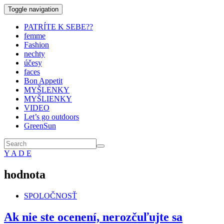
Toggle navigation
PATRÍTE K SEBE??
femme
Fashion
nechty
účesy
faces
Bon Appetit
MYŠLENKY
MYŠLIENKY
VIDEO
Let’s go outdoors
GreenSun
Y A D E
hodnota
SPOLOČNOSŤ
Ak nie ste ocenení, nerozčuľujte sa