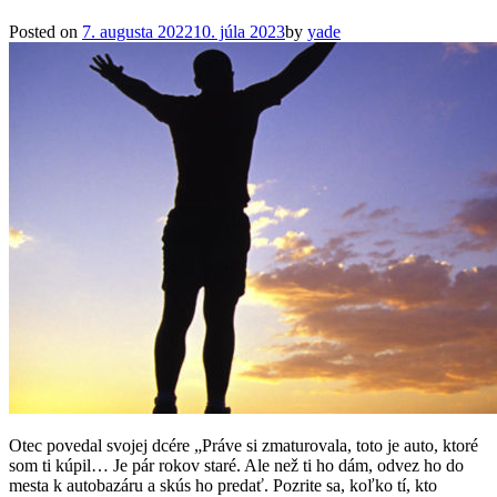
Posted on
7. augusta 2022
10. júla 2023
by
yade
Otec povedal svojej dcére „Práve si zmaturovala, toto je auto, ktoré
som ti kúpil… Je pár rokov staré. Ale než ti ho dám, odvez ho do
mesta k autobazáru a skús ho predať. Pozrite sa, koľko tí, kto