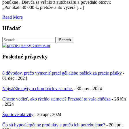
ponúkne . Dievča sa vrátilo z autobazáru a povedalo otcovi:
„Ponúkali 30 000 €, pretože auto vyzerá […]
Read More
Hľadať
Search
Search
for:
Posledné príspevky
8 dôvodov, prečo vymeniť prací gél alebo prášok za pracie pásiky
-
01 dec , 2024
Najväčšie mýty o chorobách v starobe.
- 30 nov , 2024
Chcete vedieť, ako rýchlo starnete? Prezradí to vaša chôdza
- 26 jún
, 2024
Športové aktivity
- 26 apr , 2024
Čo sú hypoalergénne produkty a prečo ich potrebujeme?
- 20 apr ,