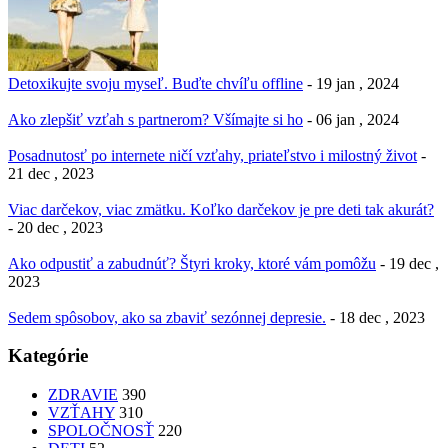
Detoxikujte svoju myseľ. Buďte chvíľu offline
- 19 jan , 2024
Ako zlepšiť vzťah s partnerom? Všímajte si ho
- 06 jan , 2024
Posadnutosť po internete ničí vzťahy, priateľstvo i milostný život
-
21 dec , 2023
Viac darčekov, viac zmätku. Koľko darčekov je pre deti tak akurát?
- 20 dec , 2023
Ako odpustiť a zabudnúť? Štyri kroky, ktoré vám pomôžu
- 19 dec ,
2023
Sedem spôsobov, ako sa zbaviť sezónnej depresie.
- 18 dec , 2023
Kategórie
ZDRAVIE
390
VZŤAHY
310
SPOLOČNOSŤ
220