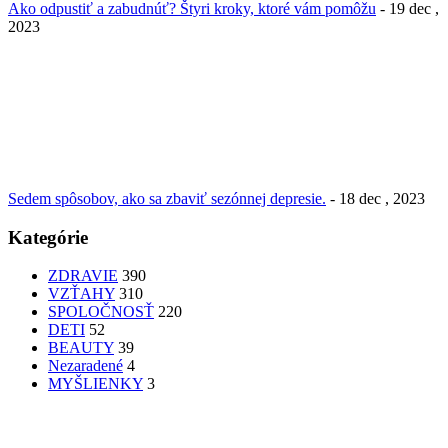
Ako odpustiť a zabudnúť? Štyri kroky, ktoré vám pomôžu
- 19 dec ,
2023
Sedem spôsobov, ako sa zbaviť sezónnej depresie.
- 18 dec , 2023
Kategórie
ZDRAVIE
390
VZŤAHY
310
SPOLOČNOSŤ
220
DETI
52
BEAUTY
39
Nezaradené
4
MYŠLIENKY
3
PATRÍTE K SEBE??
femme
Fashion
nechty
účesy
faces
Bon Appetit
MYŠLENKY
MYŠLIENKY
VIDEO
Let’s go outdoors