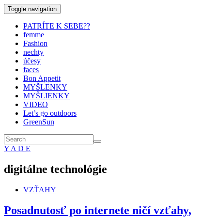
Toggle navigation
PATRÍTE K SEBE??
femme
Fashion
nechty
účesy
faces
Bon Appetit
MYŠLENKY
MYŠLIENKY
VIDEO
Let’s go outdoors
GreenSun
Y A D E
digitálne technológie
VZŤAHY
Posadnutosť po internete ničí vzťahy,