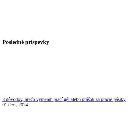
Posledné príspevky
8 dôvodov, prečo vymeniť prací gél alebo prášok za pracie pásiky
-
01 dec , 2024