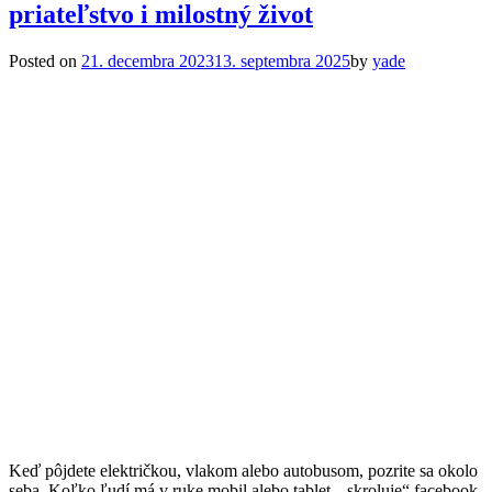
priateľstvo i milostný život
Posted on
21. decembra 2023
13. septembra 2025
by
yade
Keď pôjdete električkou, vlakom alebo autobusom, pozrite sa okolo
seba. Koľko ľudí má v ruke mobil alebo tablet, „skroluje“ facebook,