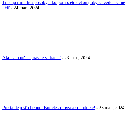
Tri super múdre spôsoby, ako pomôžete deťom, aby sa vedeli samé
učiť
- 24 mar , 2024
Ako sa naučiť správne sa hádať
- 23 mar , 2024
Prestaňte jesť chémiu: Budete zdravší a schudnete!
- 23 mar , 2024