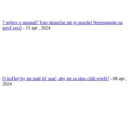
7 mýtov o starnutí? Toto skutočne nie je pravda! Nerezignujte na
nové veci!
- 15 apr , 2024
O koľkej by ste mali ísť spať, aby ste sa ráno cítili svieži?
- 08 apr ,
2024