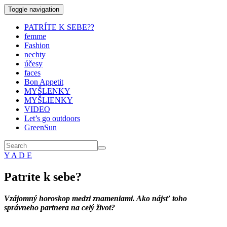
Toggle navigation
PATRÍTE K SEBE??
femme
Fashion
nechty
účesy
faces
Bon Appetit
MYŠLENKY
MYŠLIENKY
VIDEO
Let’s go outdoors
GreenSun
Y A D E
Patríte k sebe?
Vzájomný horoskop medzi znameniami. Ako nájsť toho
správneho partnera na celý život?