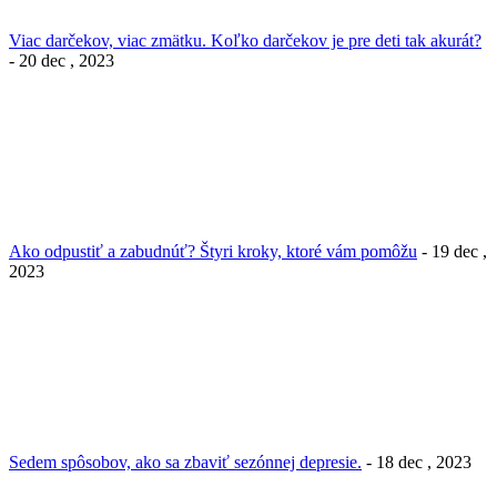
Viac darčekov, viac zmätku. Koľko darčekov je pre deti tak akurát?
- 20 dec , 2023
Ako odpustiť a zabudnúť? Štyri kroky, ktoré vám pomôžu
- 19 dec ,
2023
Sedem spôsobov, ako sa zbaviť sezónnej depresie.
- 18 dec , 2023