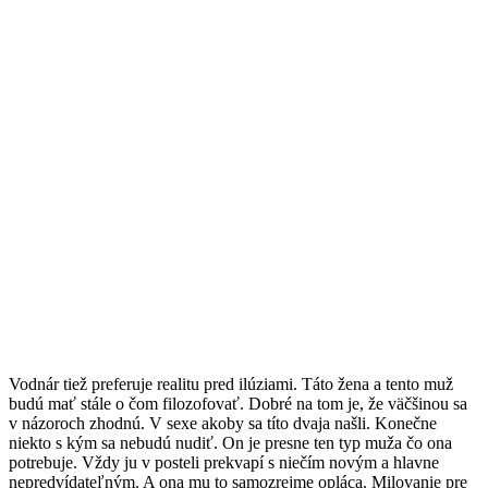
Vodnár tiež preferuje realitu pred ilúziami. Táto žena a tento muž
budú mať stále o čom filozofovať. Dobré na tom je, že väčšinou sa
v názoroch zhodnú. V sexe akoby sa títo dvaja našli. Konečne
niekto s kým sa nebudú nudiť. On je presne ten typ muža čo ona
potrebuje. Vždy ju v posteli prekvapí s niečím novým a hlavne
nepredvídateľným. A ona mu to samozrejme opláca. Milovanie pre