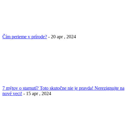
Čím perieme v prírode?
- 20 apr , 2024
7 mýtov o starnutí? Toto skutočne nie je pravda! Nerezignujte na
nové veci!
- 15 apr , 2024