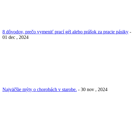
8 dôvodov, prečo vymeniť prací gél alebo prášok za pracie pásiky
-
01 dec , 2024
Najväčšie mýty o chorobách v starobe.
- 30 nov , 2024