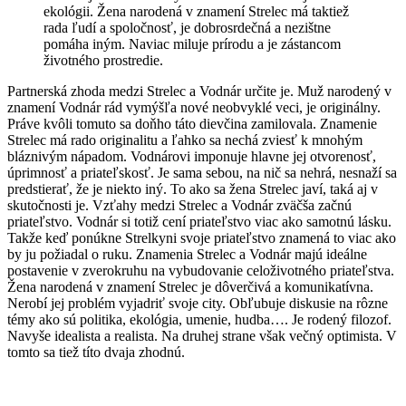
ekológii. Žena narodená v znamení Strelec má taktiež
rada ľudí a spoločnosť, je dobrosrdečná a nezištne
pomáha iným. Naviac miluje prírodu a je zástancom
životného prostredie.
Partnerská zhoda medzi Strelec a Vodnár určite je. Muž narodený v
znamení Vodnár rád vymýšľa nové neobvyklé veci, je originálny.
Práve kvôli tomuto sa doňho táto dievčina zamilovala. Znamenie
Strelec má rado originalitu a ľahko sa nechá zviesť k mnohým
bláznivým nápadom. Vodnárovi imponuje hlavne jej otvorenosť,
úprimnosť a priateľskosť. Je sama sebou, na nič sa nehrá, nesnaží sa
predstierať, že je niekto iný. To ako sa žena Strelec javí, taká aj v
skutočnosti je. Vzťahy medzi Strelec a Vodnár zväčša začnú
priateľstvo. Vodnár si totiž cení priateľstvo viac ako samotnú lásku.
Takže keď ponúkne Strelkyni svoje priateľstvo znamená to viac ako
by ju požiadal o ruku. Znamenia Strelec a Vodnár majú ideálne
postavenie v zverokruhu na vybudovanie celoživotného priateľstva.
Žena narodená v znamení Strelec je dôverčivá a komunikatívna.
Nerobí jej problém vyjadriť svoje city. Obľubuje diskusie na rôzne
témy ako sú politika, ekológia, umenie, hudba…. Je rodený filozof.
Navyše idealista a realista. Na druhej strane však večný optimista. V
tomto sa tiež títo dvaja zhodnú.