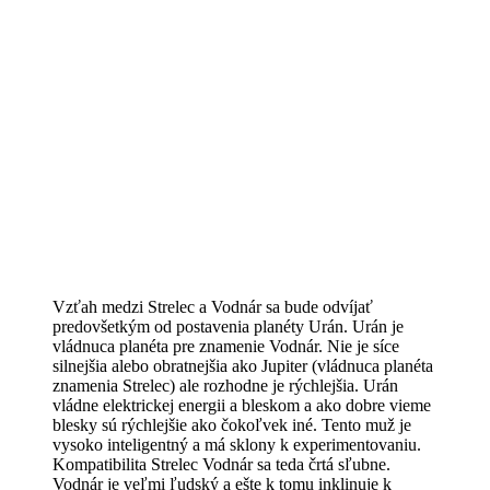
Vzťah medzi Strelec a Vodnár sa bude odvíjať
predovšetkým od postavenia planéty Urán. Urán je
vládnuca planéta pre znamenie Vodnár. Nie je síce
silnejšia alebo obratnejšia ako Jupiter (vládnuca planéta
znamenia Strelec) ale rozhodne je rýchlejšia. Urán
vládne elektrickej energii a bleskom a ako dobre vieme
blesky sú rýchlejšie ako čokoľvek iné. Tento muž je
vysoko inteligentný a má sklony k experimentovaniu.
Kompatibilita Strelec Vodnár sa teda črtá sľubne.
Vodnár je veľmi ľudský a ešte k tomu inklinuje k