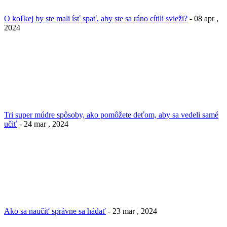
O koľkej by ste mali ísť spať, aby ste sa ráno cítili svieži?
- 08 apr ,
2024
Tri super múdre spôsoby, ako pomôžete deťom, aby sa vedeli samé
učiť
- 24 mar , 2024
Ako sa naučiť správne sa hádať
- 23 mar , 2024