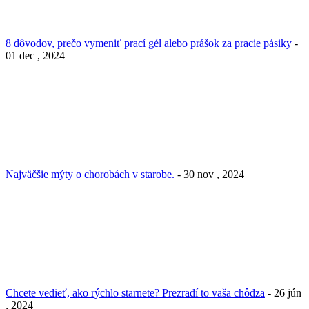
8 dôvodov, prečo vymeniť prací gél alebo prášok za pracie pásiky
-
01 dec , 2024
Najväčšie mýty o chorobách v starobe.
- 30 nov , 2024
Chcete vedieť, ako rýchlo starnete? Prezradí to vaša chôdza
- 26 jún
, 2024