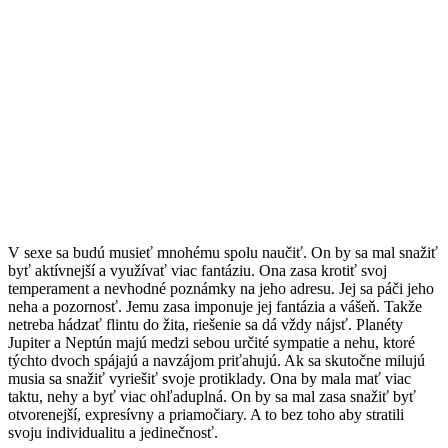
V sexe sa budú musieť mnohému spolu naučiť. On by sa mal snažiť
byť aktívnejší a využívať viac fantáziu. Ona zasa krotiť svoj
temperament a nevhodné poznámky na jeho adresu. Jej sa páči jeho
neha a pozornosť. Jemu zasa imponuje jej fantázia a vášeň. Takže
netreba hádzať flintu do žita, riešenie sa dá vždy nájsť. Planéty
Jupiter a Neptún majú medzi sebou určité sympatie a nehu, ktoré
týchto dvoch spájajú a navzájom priťahujú. Ak sa skutočne milujú
musia sa snažiť vyriešiť svoje protiklady. Ona by mala mať viac
taktu, nehy a byť viac ohľaduplná. On by sa mal zasa snažiť byť
otvorenejší, expresívny a priamočiary. A to bez toho aby stratili
svoju individualitu a jedinečnosť.