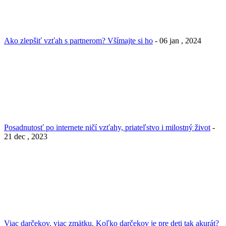
Ako zlepšiť vzťah s partnerom? Všímajte si ho
- 06 jan , 2024
Posadnutosť po internete ničí vzťahy, priateľstvo i milostný život
-
21 dec , 2023
Viac darčekov, viac zmätku. Koľko darčekov je pre deti tak akurát?