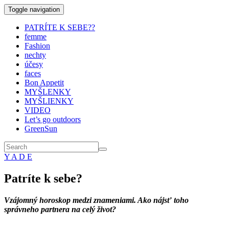
Toggle navigation
PATRÍTE K SEBE??
femme
Fashion
nechty
účesy
faces
Bon Appetit
MYŠLENKY
MYŠLIENKY
VIDEO
Let’s go outdoors
GreenSun
Y A D E
Patríte k sebe?
Vzájomný horoskop medzi znameniami. Ako nájsť toho
správneho partnera na celý život?