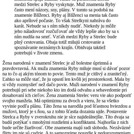
medzi Strelec a Ryby vyskytuje. Muž znamenia Ryby
často mení názory, sny, plány. V tomto sa podobá na
znamenie Blíženci. Ryby aj Blíženci sa menia tak často
ako aprílové počasie. To však Strelkyni nahráva do
karát. Nebude sa s ním nikdy nudiť. Niekedy ju môže
jeho náladovosť rozčuľovať ale vždy lepšie ako by sa s
ním nudila na smrť. Vzťah medzi Ryby a Strelec bude
plný cestovania. Obaja totiž milujú cestovanie a
spoznávanie neznámych krajín. Obidvaja taktiež
potrebujú v živote zmenu.
Žena narodená v znamení Strelec je až bolestne úprimná a
pravdovravná. Ak muža znamenia Ryby miluje musí si dávať pozor
na to čo aj akým tónom to povie. Tento muž je citlivý a zraniteľný.
Ľahko sa môže stať, že ju opustí len kvôli jej prostorekosti. Mala by
si vždy rozmyslieť než dačo povie. Muži narodení v znamení Ryby
potrebujú pri sebe niekoho kto im dodá odvahu a sebavedomie pri
dosahovaní ich cieľov. Žena znamenia Strelec veru vie ako podporiť
svojho manžela. Má optimizmu za dvoch a vieru, že sa všetko
vyvinie podľa plánu. Táto žena sa narodila pod šťastnou hviezdou a
mužovi, ktorý je s ňou, sa z tohto šťastia dozaista ujde. Postavenie
Strelca a Ryby v zverokruhu nie je síce najideálnejšie. Títo dvaja sa
budú potýkať s mnohými rozdielmi a konfliktami. Najhoršia z nich
bude určite žiarlivosť. Obe znamenia majú radi slobodu. Nezáväzné
flirty im nie sú cudzie. A to samozrejme povedie k nedorozumeniam