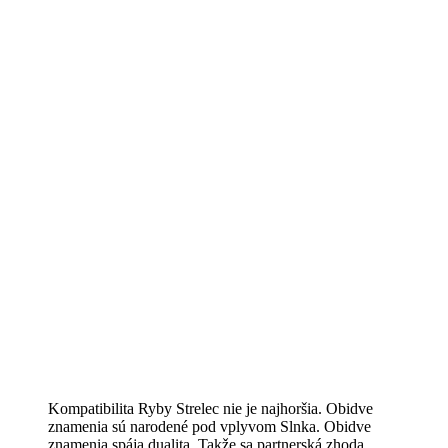
Kompatibilita Ryby Strelec nie je najhoršia. Obidve
znamenia sú narodené pod vplyvom Slnka. Obidve
znamenia spája dualita. Takže sa partnerská zhoda