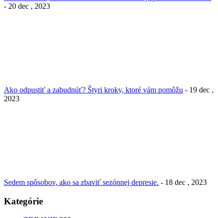
- 20 dec , 2023
Ako odpustiť a zabudnúť? Štyri kroky, ktoré vám pomôžu
- 19 dec ,
2023
Sedem spôsobov, ako sa zbaviť sezónnej depresie.
- 18 dec , 2023
Kategórie