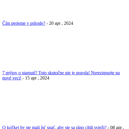
Čím perieme v prírode?
- 20 apr , 2024
7 mýtov o starnutí? Toto skutočne nie je pravda! Nerezignujte na
nové veci!
- 15 apr , 2024
O koľkej by ste mali ísť spať, aby ste sa ráno cítili svieži?
- 08 apr ,