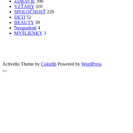
ZDRAVIE
390
VZŤAHY
310
SPOLOČNOSŤ
220
DETI
52
BEAUTY
39
Nezaradené
4
MYŠLIENKY
3
PATRÍTE K SEBE??
femme
Fashion
nechty
účesy
faces
Bon Appetit
MYŠLENKY
MYŠLIENKY
VIDEO
Let’s go outdoors
GreenSun
Activello Theme by
Colorlib
Powered by
WordPress