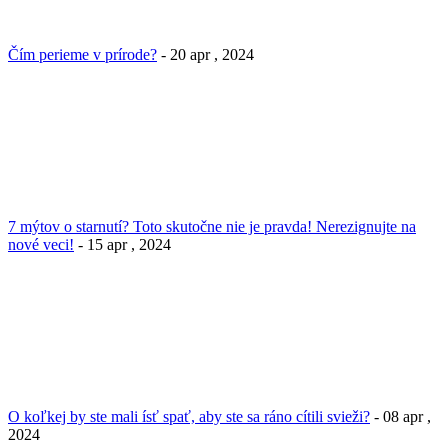
Čím perieme v prírode?
- 20 apr , 2024
7 mýtov o starnutí? Toto skutočne nie je pravda! Nerezignujte na
nové veci!
- 15 apr , 2024
O koľkej by ste mali ísť spať, aby ste sa ráno cítili svieži?
- 08 apr ,
2024