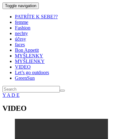
Toggle navigation
PATRÍTE K SEBE??
femme
Fashion
nechty
účesy
faces
Bon Appetit
MYŠLENKY
MYŠLIENKY
VIDEO
Let’s go outdoors
GreenSun
Y A D E
VIDEO