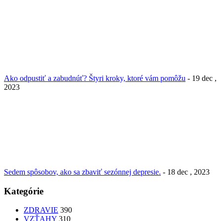
Ako odpustiť a zabudnúť? Štyri kroky, ktoré vám pomôžu
- 19 dec ,
2023
Sedem spôsobov, ako sa zbaviť sezónnej depresie.
- 18 dec , 2023
Kategórie
ZDRAVIE
390
VZŤAHY
310