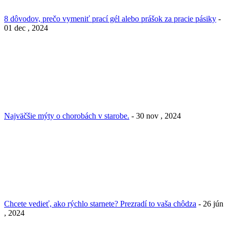
8 dôvodov, prečo vymeniť prací gél alebo prášok za pracie pásiky
-
01 dec , 2024
Najväčšie mýty o chorobách v starobe.
- 30 nov , 2024
Chcete vedieť, ako rýchlo starnete? Prezradí to vaša chôdza
- 26 jún
, 2024