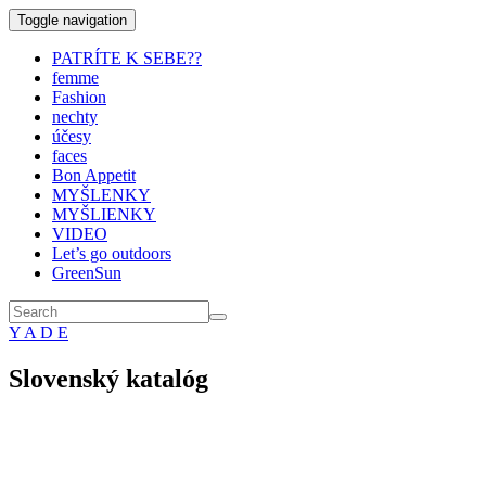
Toggle navigation
PATRÍTE K SEBE??
femme
Fashion
nechty
účesy
faces
Bon Appetit
MYŠLENKY
MYŠLIENKY
VIDEO
Let’s go outdoors
GreenSun
Y A D E
Slovenský katalóg