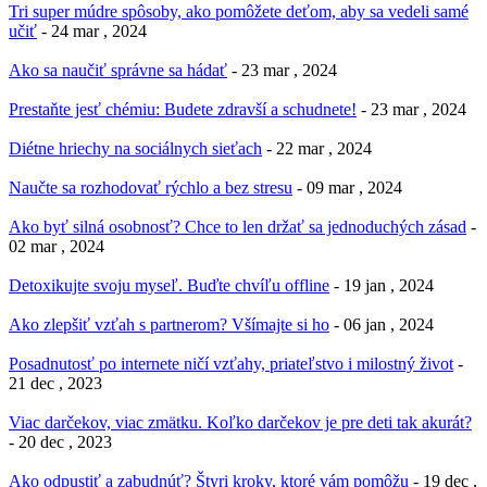
Tri super múdre spôsoby, ako pomôžete deťom, aby sa vedeli samé
učiť
- 24 mar , 2024
Ako sa naučiť správne sa hádať
- 23 mar , 2024
Prestaňte jesť chémiu: Budete zdravší a schudnete!
- 23 mar , 2024
Diétne hriechy na sociálnych sieťach
- 22 mar , 2024
Naučte sa rozhodovať rýchlo a bez stresu
- 09 mar , 2024
Ako byť silná osobnosť? Chce to len držať sa jednoduchých zásad
-
02 mar , 2024
Detoxikujte svoju myseľ. Buďte chvíľu offline
- 19 jan , 2024
Ako zlepšiť vzťah s partnerom? Všímajte si ho
- 06 jan , 2024
Posadnutosť po internete ničí vzťahy, priateľstvo i milostný život
-
21 dec , 2023
Viac darčekov, viac zmätku. Koľko darčekov je pre deti tak akurát?
- 20 dec , 2023
Ako odpustiť a zabudnúť? Štyri kroky, ktoré vám pomôžu
- 19 dec ,