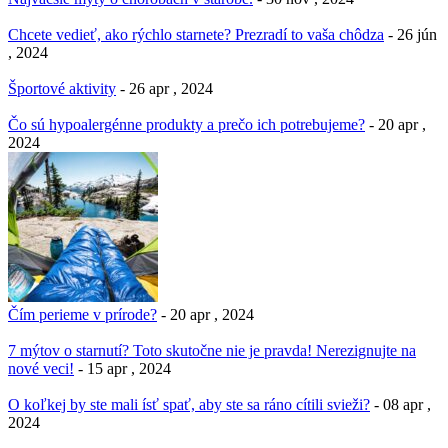
Chcete vedieť, ako rýchlo starnete? Prezradí to vaša chôdza
- 26 jún
, 2024
Športové aktivity
- 26 apr , 2024
Čo sú hypoalergénne produkty a prečo ich potrebujeme?
- 20 apr ,
2024
Čím perieme v prírode?
- 20 apr , 2024
7 mýtov o starnutí? Toto skutočne nie je pravda! Nerezignujte na
nové veci!
- 15 apr , 2024
O koľkej by ste mali ísť spať, aby ste sa ráno cítili svieži?
- 08 apr ,
2024