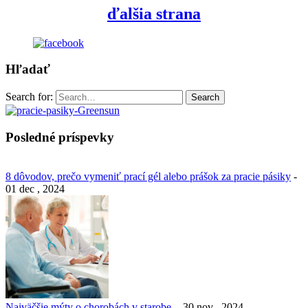
ďalšia strana
Hľadať
Search for:
Search
Posledné príspevky
8 dôvodov, prečo vymeniť prací gél alebo prášok za pracie pásiky
-
01 dec , 2024
Najväčšie mýty o chorobách v starobe.
- 30 nov , 2024