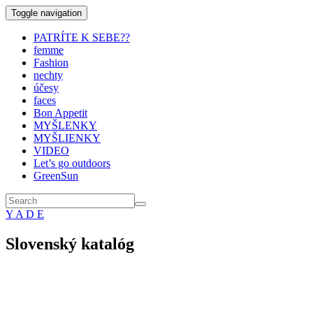
Toggle navigation
PATRÍTE K SEBE??
femme
Fashion
nechty
účesy
faces
Bon Appetit
MYŠLENKY
MYŠLIENKY
VIDEO
Let’s go outdoors
GreenSun
Y A D E
Slovenský katalóg