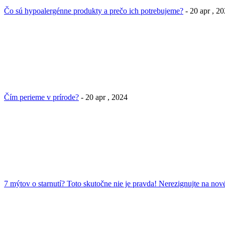
Čo sú hypoalergénne produkty a prečo ich potrebujeme?
- 20 apr , 2
Čím perieme v prírode?
- 20 apr , 2024
7 mýtov o starnutí? Toto skutočne nie je pravda! Nerezignujte na nové