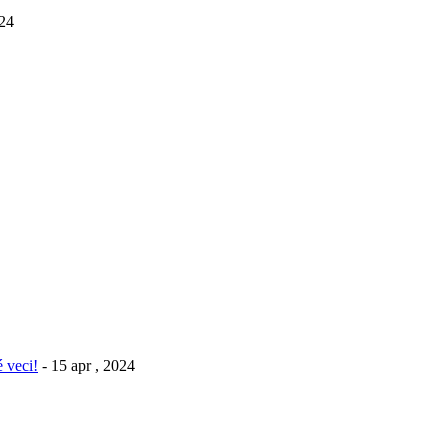
024
 veci!
- 15 apr , 2024