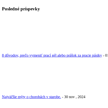
Posledné príspevky
8 dôvodov, prečo vymeniť prací gél alebo prášok za pracie pásiky
- 0
Najväčšie mýty o chorobách v starobe.
- 30 nov , 2024