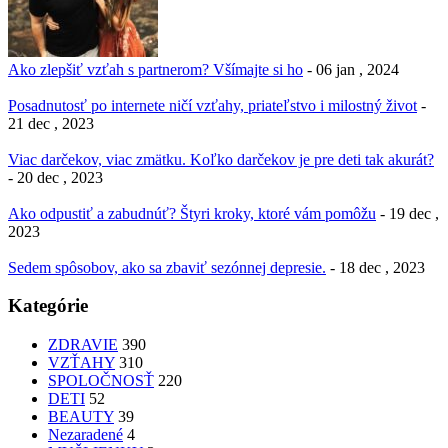
Ako zlepšiť vzťah s partnerom? Všímajte si ho
- 06 jan , 2024
Posadnutosť po internete ničí vzťahy, priateľstvo i milostný život
-
21 dec , 2023
Viac darčekov, viac zmätku. Koľko darčekov je pre deti tak akurát?
- 20 dec , 2023
Ako odpustiť a zabudnúť? Štyri kroky, ktoré vám pomôžu
- 19 dec ,
2023
Sedem spôsobov, ako sa zbaviť sezónnej depresie.
- 18 dec , 2023
Kategórie
ZDRAVIE
390
VZŤAHY
310
SPOLOČNOSŤ
220
DETI
52
BEAUTY
39
Nezaradené
4