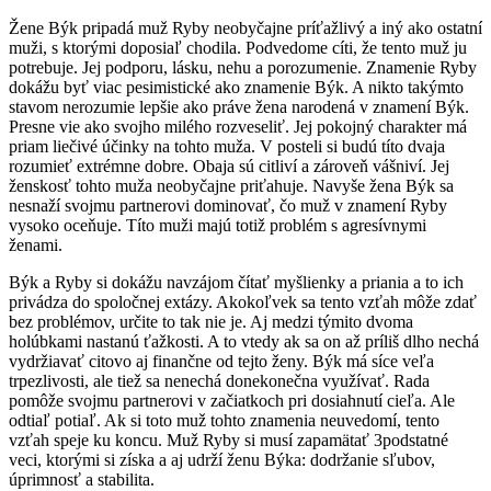
Žene Býk pripadá muž Ryby neobyčajne príťažlivý a iný ako ostatní
muži, s ktorými doposiaľ chodila. Podvedome cíti, že tento muž ju
potrebuje. Jej podporu, lásku, nehu a porozumenie. Znamenie Ryby
dokážu byť viac pesimistické ako znamenie Býk. A nikto takýmto
stavom nerozumie lepšie ako práve žena narodená v znamení Býk.
Presne vie ako svojho milého rozveseliť. Jej pokojný charakter má
priam liečivé účinky na tohto muža. V posteli si budú títo dvaja
rozumieť extrémne dobre. Obaja sú citliví a zároveň vášniví. Jej
ženskosť tohto muža neobyčajne priťahuje. Navyše žena Býk sa
nesnaží svojmu partnerovi dominovať, čo muž v znamení Ryby
vysoko oceňuje. Títo muži majú totiž problém s agresívnymi
ženami.
Býk a Ryby si dokážu navzájom čítať myšlienky a priania a to ich
privádza do spoločnej extázy. Akokoľvek sa tento vzťah môže zdať
bez problémov, určite to tak nie je. Aj medzi týmito dvoma
holúbkami nastanú ťažkosti. A to vtedy ak sa on až príliš dlho nechá
vydržiavať citovo aj finančne od tejto ženy. Býk má síce veľa
trpezlivosti, ale tiež sa nenechá donekonečna využívať. Rada
pomôže svojmu partnerovi v začiatkoch pri dosiahnutí cieľa. Ale
odtiaľ potiaľ. Ak si toto muž tohto znamenia neuvedomí, tento
vzťah speje ku koncu. Muž Ryby si musí zapamätať 3podstatné
veci, ktorými si získa a aj udrží ženu Býka: dodržanie sľubov,
úprimnosť a stabilita.