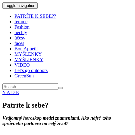
Toggle navigation
PATRÍTE K SEBE??
femme
Fashion
nechty
účesy
faces
Bon Appetit
MYŠLENKY
MYŠLIENKY
VIDEO
Let’s go outdoors
GreenSun
Y A D E
Patríte k sebe?
Vzájomný horoskop medzi znameniami. Ako nájsť toho
správneho partnera na celý život?