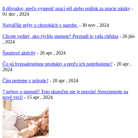
8 dôvodov, prečo vymeniť prací gél alebo prášok za pracie pásiky
-
01 dec , 2024
Najväčšie mýty o chorobách v starobe.
- 30 nov , 2024
Chcete vedieť, ako rýchlo starnete? Prezradí to vaša chôdza
- 26 jún
, 2024
Športové aktivity
- 26 apr , 2024
Čo sú hypoalergénne produkty a prečo ich potrebujeme?
- 20 apr ,
2024
Čím perieme v prírode?
- 20 apr , 2024
7 mýtov o starnutí? Toto skutočne nie je pravda! Nerezignujte na
nové veci!
- 15 apr , 2024