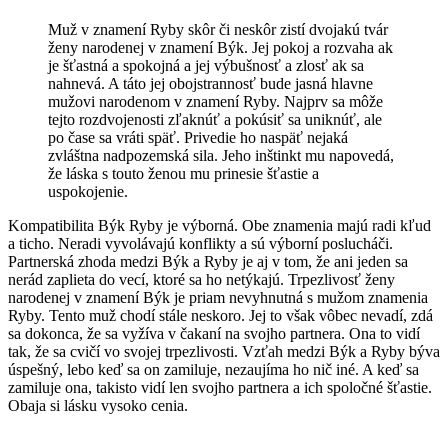
Muž v znamení Ryby skôr či neskôr zistí dvojakú tvár
ženy narodenej v znamení Býk. Jej pokoj a rozvaha ak
je šťastná a spokojná a jej výbušnosť a zlosť ak sa
nahnevá. A táto jej obojstrannosť bude jasná hlavne
mužovi narodenom v znamení Ryby. Najprv sa môže
tejto rozdvojenosti zľaknúť a pokúsiť sa uniknúť, ale
po čase sa vráti späť. Privedie ho naspäť nejaká
zvláštna nadpozemská sila. Jeho inštinkt mu napovedá,
že láska s touto ženou mu prinesie šťastie a
uspokojenie.
Kompatibilita Býk Ryby je výborná. Obe znamenia majú radi kľud
a ticho. Neradi vyvolávajú konflikty a sú výborní poslucháči.
Partnerská zhoda medzi Býk a Ryby je aj v tom, že ani jeden sa
nerád zaplieta do vecí, ktoré sa ho netýkajú. Trpezlivosť ženy
narodenej v znamení Býk je priam nevyhnutná s mužom znamenia
Ryby. Tento muž chodí stále neskoro. Jej to však vôbec nevadí, zdá
sa dokonca, že sa vyžíva v čakaní na svojho partnera. Ona to vidí
tak, že sa cvičí vo svojej trpezlivosti. Vzťah medzi Býk a Ryby býva
úspešný, lebo keď sa on zamiluje, nezaujíma ho nič iné. A keď sa
zamiluje ona, takisto vidí len svojho partnera a ich spoločné šťastie.
Obaja si lásku vysoko cenia.