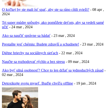
O koľkej by ste mali ísť spať, aby ste sa ráno cítili svieži?
- 08 apr ,
2024
Tri super múdre spôsoby, ako pomôžete deťom, aby sa vedeli samé
učiť
- 24 mar , 2024
Ako sa naučiť správne sa hádať
- 23 mar , 2024
Prestaňte jesť chémiu: Budete zdravší a schudnete!
- 23 mar , 2024
Diétne hriechy na sociálnych sieťach
- 22 mar , 2024
Naučte sa rozhodovať rýchlo a bez stresu
- 09 mar , 2024
Ako byť silná osobnosť? Chce to len držať sa jednoduchých zásad
-
02 mar , 2024
Detoxikujte svoju myseľ. Buďte chvíľu offline
- 19 jan , 2024