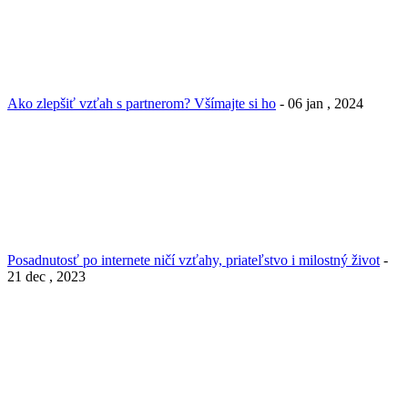
Ako zlepšiť vzťah s partnerom? Všímajte si ho
- 06 jan , 2024
Posadnutosť po internete ničí vzťahy, priateľstvo i milostný život
-
21 dec , 2023