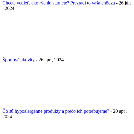
Chcete vedieť, ako rýchlo starnete? Prezradí to vaša chôdza
- 26 jún
, 2024
Športové aktivity
- 26 apr , 2024
Čo sú hypoalergénne produkty a prečo ich potrebujeme?
- 20 apr ,
2024