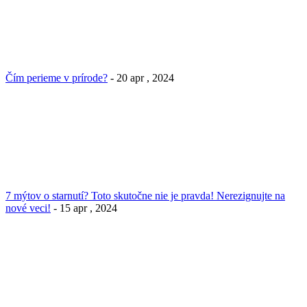
Čím perieme v prírode?
- 20 apr , 2024
7 mýtov o starnutí? Toto skutočne nie je pravda! Nerezignujte na
nové veci!
- 15 apr , 2024