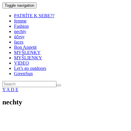
Toggle navigation
PATRÍTE K SEBE??
femme
Fashion
nechty
účesy
faces
Bon Appetit
MYŠLENKY
MYŠLIENKY
VIDEO
Let’s go outdoors
GreenSun
Y A D E
nechty