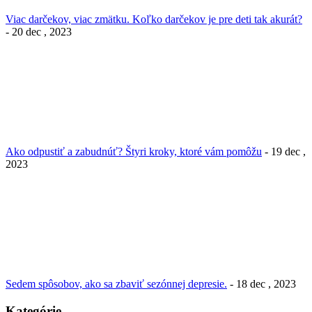
Viac darčekov, viac zmätku. Koľko darčekov je pre deti tak akurát?
- 20 dec , 2023
Ako odpustiť a zabudnúť? Štyri kroky, ktoré vám pomôžu
- 19 dec ,
2023
Sedem spôsobov, ako sa zbaviť sezónnej depresie.
- 18 dec , 2023
Kategórie