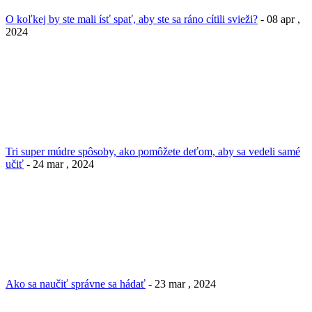
O koľkej by ste mali ísť spať, aby ste sa ráno cítili svieži?
- 08 apr ,
2024
Tri super múdre spôsoby, ako pomôžete deťom, aby sa vedeli samé
učiť
- 24 mar , 2024
Ako sa naučiť správne sa hádať
- 23 mar , 2024