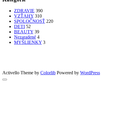
ZDRAVIE
390
VZŤAHY
310
SPOLOČNOSŤ
220
DETI
52
BEAUTY
39
Nezaradené
4
MYŠLIENKY
3
PATRÍTE K SEBE??
femme
Fashion
nechty
účesy
faces
Bon Appetit
MYŠLENKY
MYŠLIENKY
VIDEO
Let’s go outdoors
GreenSun
Activello Theme by
Colorlib
Powered by
WordPress