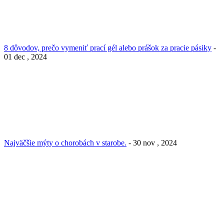
8 dôvodov, prečo vymeniť prací gél alebo prášok za pracie pásiky
-
01 dec , 2024
Najväčšie mýty o chorobách v starobe.
- 30 nov , 2024