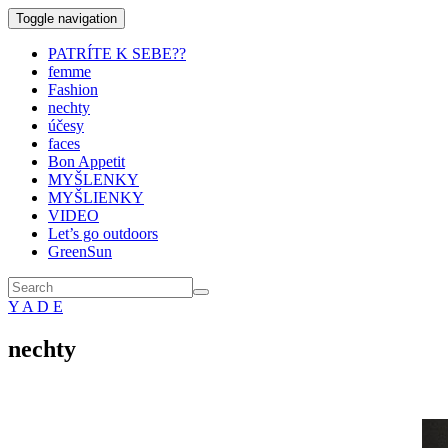
Toggle navigation
PATRÍTE K SEBE??
femme
Fashion
nechty
účesy
faces
Bon Appetit
MYŠLENKY
MYŠLIENKY
VIDEO
Let’s go outdoors
GreenSun
Y A D E
nechty