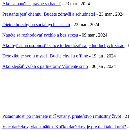
Ako sa naučiť správne sa hádať
- 23 mar , 2024
Prestaňte jesť chémiu: Budete zdravší a schudnete!
- 23 mar , 2024
Diétne hriechy na sociálnych sieťach
- 22 mar , 2024
Naučte sa rozhodovať rýchlo a bez stresu
- 09 mar , 2024
Ako byť silná osobnosť? Chce to len držať sa jednoduchých zásad
- 
Detoxikujte svoju myseľ. Buďte chvíľu offline
- 19 jan , 2024
Ako zlepšiť vzťah s partnerom? Všímajte si ho
- 06 jan , 2024
Posadnutosť po internete ničí vzťahy, priateľstvo i milostný život
- 21
Viac darčekov, viac zmätku. Koľko darčekov je pre deti tak akurát?
-