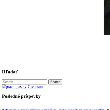
Hľadať
Search
Search
for:
Posledné príspevky