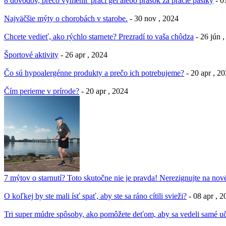
8 dôvodov, prečo vymeniť prací gél alebo prášok za pracie pásiky
- 0
Najväčšie mýty o chorobách v starobe.
- 30 nov , 2024
Chcete vedieť, ako rýchlo starnete? Prezradí to vaša chôdza
- 26 jún 
Športové aktivity
- 26 apr , 2024
Čo sú hypoalergénne produkty a prečo ich potrebujeme?
- 20 apr , 2
Čím perieme v prírode?
- 20 apr , 2024
7 mýtov o starnutí? Toto skutočne nie je pravda! Nerezignujte na nové
O koľkej by ste mali ísť spať, aby ste sa ráno cítili svieži?
- 08 apr , 
Tri super múdre spôsoby, ako pomôžete deťom, aby sa vedeli samé uč