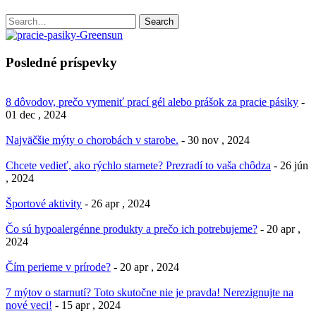
Search
Search
for:
Posledné príspevky
8 dôvodov, prečo vymeniť prací gél alebo prášok za pracie pásiky
-
01 dec , 2024
Najväčšie mýty o chorobách v starobe.
- 30 nov , 2024
Chcete vedieť, ako rýchlo starnete? Prezradí to vaša chôdza
- 26 jún
, 2024
Športové aktivity
- 26 apr , 2024
Čo sú hypoalergénne produkty a prečo ich potrebujeme?
- 20 apr ,
2024
Čím perieme v prírode?
- 20 apr , 2024
7 mýtov o starnutí? Toto skutočne nie je pravda! Nerezignujte na
nové veci!
- 15 apr , 2024