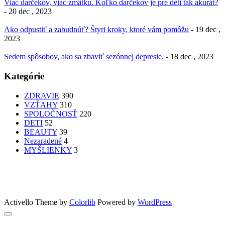
Viac darčekov, viac zmätku. Koľko darčekov je pre deti tak akurát?
- 20 dec , 2023
Ako odpustiť a zabudnúť? Štyri kroky, ktoré vám pomôžu
- 19 dec ,
2023
Sedem spôsobov, ako sa zbaviť sezónnej depresie.
- 18 dec , 2023
Kategórie
ZDRAVIE
390
VZŤAHY
310
SPOLOČNOSŤ
220
DETI
52
BEAUTY
39
Nezaradené
4
MYŠLIENKY
3
PATRÍTE K SEBE??
femme
Fashion
nechty
účesy
faces
Bon Appetit
MYŠLENKY
MYŠLIENKY
VIDEO
Let’s go outdoors
GreenSun
Activello Theme by
Colorlib
Powered by
WordPress