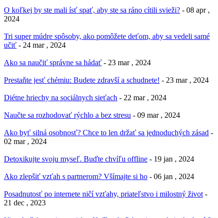
O koľkej by ste mali ísť spať, aby ste sa ráno cítili svieži?
- 08 apr ,
2024
Tri super múdre spôsoby, ako pomôžete deťom, aby sa vedeli samé
učiť
- 24 mar , 2024
Ako sa naučiť správne sa hádať
- 23 mar , 2024
Prestaňte jesť chémiu: Budete zdravší a schudnete!
- 23 mar , 2024
Diétne hriechy na sociálnych sieťach
- 22 mar , 2024
Naučte sa rozhodovať rýchlo a bez stresu
- 09 mar , 2024
Ako byť silná osobnosť? Chce to len držať sa jednoduchých zásad
-
02 mar , 2024
Detoxikujte svoju myseľ. Buďte chvíľu offline
- 19 jan , 2024
Ako zlepšiť vzťah s partnerom? Všímajte si ho
- 06 jan , 2024
Posadnutosť po internete ničí vzťahy, priateľstvo i milostný život
-
21 dec , 2023