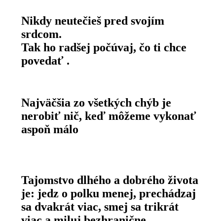
Nikdy neutečieš pred svojím
srdcom.
Tak ho radšej počúvaj, čo ti chce
povedať .
Najväčšia zo všetkých chýb je
nerobiť nič, keď môžeme vykonať
aspoň málo
Tajomstvo dlhého a dobrého života
je: jedz o polku menej, prechádzaj
sa dvakrát viac, smej sa trikrát
viac a miluj bezhranične