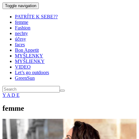
Toggle navigation
PATRÍTE K SEBE??
femme
Fashion
nechty
účesy
faces
Bon Appetit
MYŠLENKY
MYŠLIENKY
VIDEO
Let’s go outdoors
GreenSun
Y A D E
femme