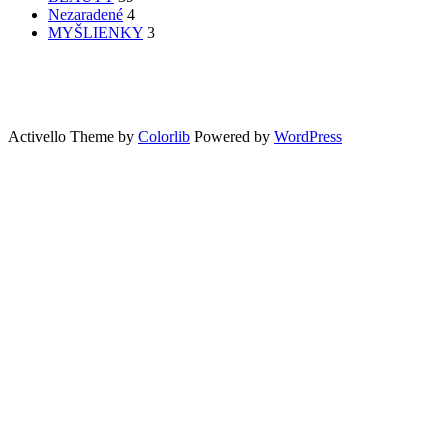
Nezaradené
4
MYŠLIENKY
3
PATRÍTE K SEBE??
femme
Fashion
nechty
účesy
faces
Bon Appetit
MYŠLENKY
MYŠLIENKY
VIDEO
Let’s go outdoors
GreenSun
Activello Theme by
Colorlib
Powered by
WordPress