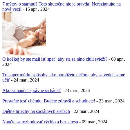
7 mýtov o starnutí? Toto skutočne nie je pravda! Nerezignujte na
nové veci!
- 15 apr , 2024
O koľkej by ste mali ísť spať, aby ste sa ráno cítili svieži?
- 08 apr ,
2024
Tri super múdre spôsoby, ako pomôžete deťom, aby sa vedeli samé
učiť
- 24 mar , 2024
Ako sa naučiť správne sa hádať
- 23 mar , 2024
Prestaňte jesť chémiu: Budete zdravší a schudnete!
- 23 mar , 2024
Diétne hriechy na sociálnych sieťach
- 22 mar , 2024
Naučte sa rozhodovať rýchlo a bez stresu
- 09 mar , 2024