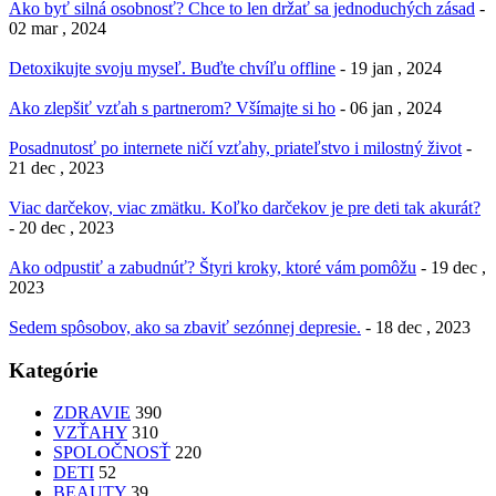
Ako byť silná osobnosť? Chce to len držať sa jednoduchých zásad
-
02 mar , 2024
Detoxikujte svoju myseľ. Buďte chvíľu offline
- 19 jan , 2024
Ako zlepšiť vzťah s partnerom? Všímajte si ho
- 06 jan , 2024
Posadnutosť po internete ničí vzťahy, priateľstvo i milostný život
-
21 dec , 2023
Viac darčekov, viac zmätku. Koľko darčekov je pre deti tak akurát?
- 20 dec , 2023
Ako odpustiť a zabudnúť? Štyri kroky, ktoré vám pomôžu
- 19 dec ,
2023
Sedem spôsobov, ako sa zbaviť sezónnej depresie.
- 18 dec , 2023
Kategórie
ZDRAVIE
390
VZŤAHY
310
SPOLOČNOSŤ
220
DETI
52
BEAUTY
39