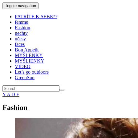
Toggle navigation
PATRÍTE K SEBE??
femme
Fashion
nechty
účesy
faces
Bon Appetit
MYŠLENKY
MYŠLIENKY
VIDEO
Let’s go outdoors
GreenSun
Y A D E
Fashion