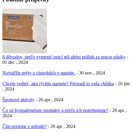
8 dôvodov, prečo vymeniť prací gél alebo prášok za pracie pásiky
-
01 dec , 2024
Najväčšie mýty o chorobách v starobe.
- 30 nov , 2024
Chcete vedieť, ako rýchlo starnete? Prezradí to vaša chôdza
- 26 jún
, 2024
Športové aktivity
- 26 apr , 2024
Čo sú hypoalergénne produkty a prečo ich potrebujeme?
- 20 apr ,
2024
Čím perieme v prírode?
- 20 apr , 2024