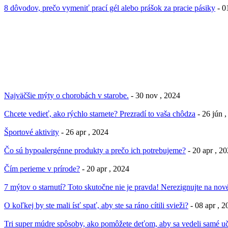
8 dôvodov, prečo vymeniť prací gél alebo prášok za pracie pásiky
- 0
Najväčšie mýty o chorobách v starobe.
- 30 nov , 2024
Chcete vedieť, ako rýchlo starnete? Prezradí to vaša chôdza
- 26 jún 
Športové aktivity
- 26 apr , 2024
Čo sú hypoalergénne produkty a prečo ich potrebujeme?
- 20 apr , 2
Čím perieme v prírode?
- 20 apr , 2024
7 mýtov o starnutí? Toto skutočne nie je pravda! Nerezignujte na nové
O koľkej by ste mali ísť spať, aby ste sa ráno cítili svieži?
- 08 apr , 
Tri super múdre spôsoby, ako pomôžete deťom, aby sa vedeli samé uč