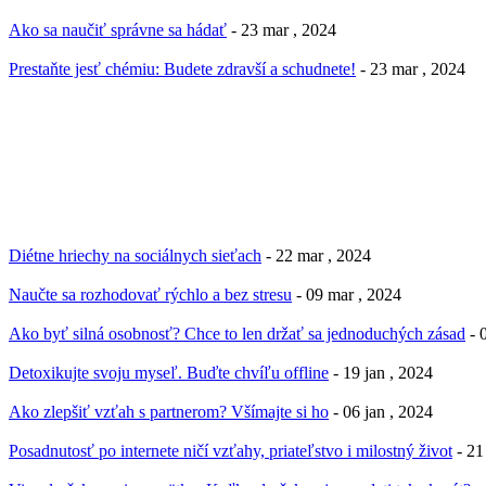
Ako sa naučiť správne sa hádať
- 23 mar , 2024
Prestaňte jesť chémiu: Budete zdravší a schudnete!
- 23 mar , 2024
Diétne hriechy na sociálnych sieťach
- 22 mar , 2024
Naučte sa rozhodovať rýchlo a bez stresu
- 09 mar , 2024
Ako byť silná osobnosť? Chce to len držať sa jednoduchých zásad
- 
Detoxikujte svoju myseľ. Buďte chvíľu offline
- 19 jan , 2024
Ako zlepšiť vzťah s partnerom? Všímajte si ho
- 06 jan , 2024
Posadnutosť po internete ničí vzťahy, priateľstvo i milostný život
- 21