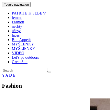
Toggle navigation
PATRÍTE K SEBE??
femme
Fashion
nechty
účesy
faces
Bon Appetit
MYŠLENKY
MYŠLIENKY
VIDEO
Let’s go outdoors
GreenSun
Y A D E
Fashion