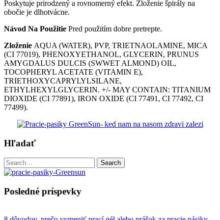
Poskytuje prirodzený a rovnomerný efekt. Zloženie špirály na
obočie je dlhotvácne.
Návod Na Použitie
Pred použitím dobre pretrepte.
Zloženie
AQUA (WATER), PVP, TRIETNAOLAMINE, MICA
(CI 77019), PHENOXYETHANOL, GLYCERIN, PRUNUS
AMYGDALUS DULCIS (SWWET ALMOND) OIL,
TOCOPHERYL ACETATE (VITAMIN E),
TRIETHOXYCAPRYLYLSILANE,
ETHYLHEXYLGLYCERIN. +/- MAY CONTAIN: TITANIUM
DIOXIDE (CI 77891), IRON OXIDE (CI 77491, CI 77492, CI
77499).
Hľadať
Search
Search
for:
Posledné príspevky
8 dôvodov, prečo vymeniť prací gél alebo prášok za pracie pásiky
-