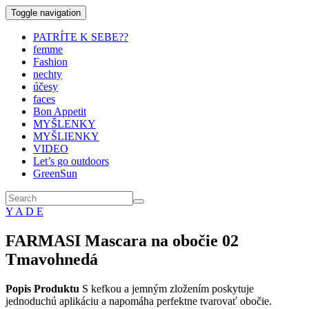
Toggle navigation
PATRÍTE K SEBE??
femme
Fashion
nechty
účesy
faces
Bon Appetit
MYŠLENKY
MYŠLIENKY
VIDEO
Let’s go outdoors
GreenSun
Y A D E
FARMASI Mascara na obočie 02
Tmavohnedá
Popis Produktu
S kefkou a jemným zložením poskytuje
jednoduchú aplikáciu a napomáha perfektne tvarovať obočie.