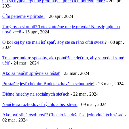
Čo sú hypoalergénne produkty a prečo ich potrebujeme?
- 20 apr ,
2024
Čím perieme v prírode?
- 20 apr , 2024
7 mýtov o starnutí? Toto skutočne nie je pravda! Nerezignujte na
nové veci!
- 15 apr , 2024
O koľkej by ste mali ísť spať, aby ste sa ráno cítili svieži?
- 08 apr ,
2024
Tri super múdre spôsoby, ako pomôžete deťom, aby sa vedeli samé
učiť
- 24 mar , 2024
Ako sa naučiť správne sa hádať
- 23 mar , 2024
Prestaňte jesť chémiu: Budete zdravší a schudnete!
- 23 mar , 2024
Diétne hriechy na sociálnych sieťach
- 22 mar , 2024
Naučte sa rozhodovať rýchlo a bez stresu
- 09 mar , 2024
Ako byť silná osobnosť? Chce to len držať sa jednoduchých zásad
-
02 mar , 2024