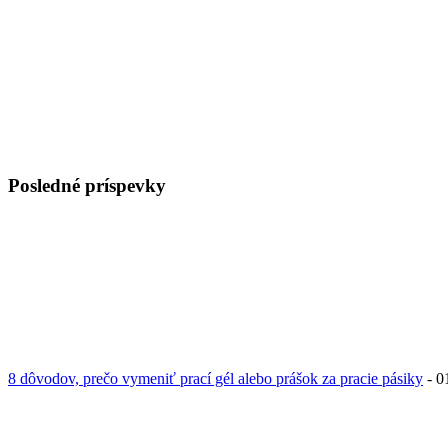
Posledné príspevky
8 dôvodov, prečo vymeniť prací gél alebo prášok za pracie pásiky
- 0