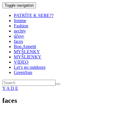
Toggle navigation
PATRÍTE K SEBE??
femme
Fashion
nechty
účesy
faces
Bon Appetit
MYŠLENKY
MYŠLIENKY
VIDEO
Let’s go outdoors
GreenSun
Y A D E
faces