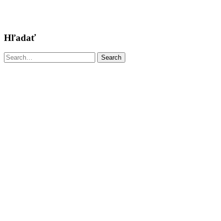
Hľadať
Search
Search
for: