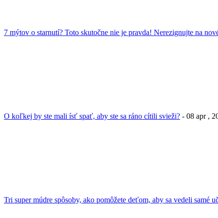
7 mýtov o starnutí? Toto skutočne nie je pravda! Nerezignujte na nové
O koľkej by ste mali ísť spať, aby ste sa ráno cítili svieži?
- 08 apr , 
Tri super múdre spôsoby, ako pomôžete deťom, aby sa vedeli samé uč