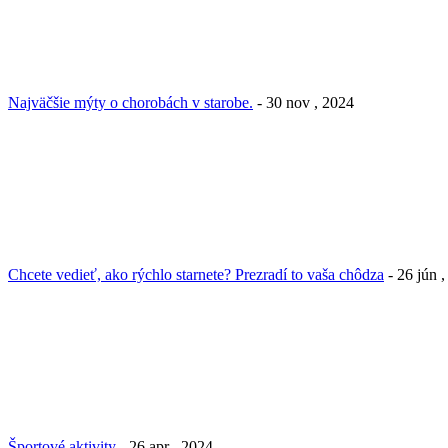
Najväčšie mýty o chorobách v starobe.
- 30 nov , 2024
Chcete vedieť, ako rýchlo starnete? Prezradí to vaša chôdza
- 26 jún 
Športové aktivity
- 26 apr , 2024