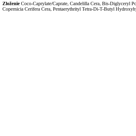
Zloženie
Coco-Caprylate/Caprate, Candelilla Cera, Bis-Diglyceryl Po
Copernicia Cerifera Cera, Pentaerythrityl Tetra-Di-T-Butyl Hydrox