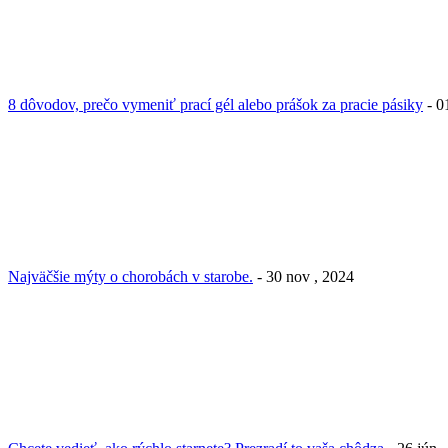
8 dôvodov, prečo vymeniť prací gél alebo prášok za pracie pásiky
- 0
Najväčšie mýty o chorobách v starobe.
- 30 nov , 2024