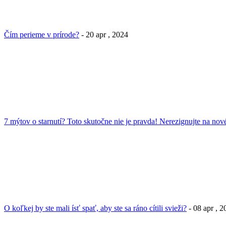
Čím perieme v prírode?
- 20 apr , 2024
7 mýtov o starnutí? Toto skutočne nie je pravda! Nerezignujte na nové
O koľkej by ste mali ísť spať, aby ste sa ráno cítili svieži?
- 08 apr , 