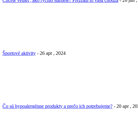
Chcete vedieť, ako rýchlo starnete? Prezradí to vaša chôdza
- 26 jún 
Športové aktivity
- 26 apr , 2024
Čo sú hypoalergénne produkty a prečo ich potrebujeme?
- 20 apr , 2