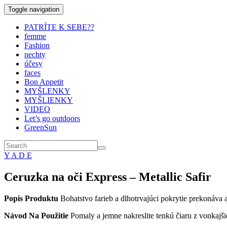
Toggle navigation
PATRÍTE K SEBE??
femme
Fashion
nechty
účesy
faces
Bon Appetit
MYŠLENKY
MYŠLIENKY
VIDEO
Let’s go outdoors
GreenSun
Y A D E
Ceruzka na oči Express – Metallic Safir
Popis Produktu
Bohatstvo farieb a dlhotrvajúci pokrytie prekonáva
Návod Na Použitie
Pomaly a jemne nakreslite tenkú čiaru z vonkajš