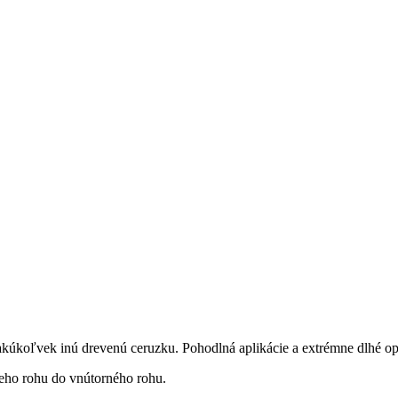
 akúkoľvek inú drevenú ceruzku. Pohodlná aplikácie a extrémne dlhé op
ieho rohu do vnútorného rohu.