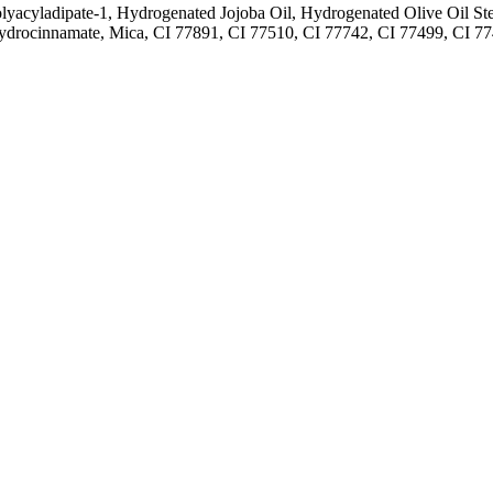
lyacyladipate-1, Hydrogenated Jojoba Oil, Hydrogenated Olive Oil Stea
yhydrocinnamate, Mica, CI 77891, CI 77510, CI 77742, CI 77499, CI 7