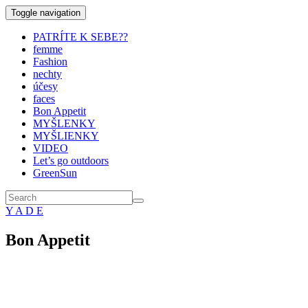
Toggle navigation
PATRÍTE K SEBE??
femme
Fashion
nechty
účesy
faces
Bon Appetit
MYŠLENKY
MYŠLIENKY
VIDEO
Let’s go outdoors
GreenSun
Y A D E
Bon Appetit