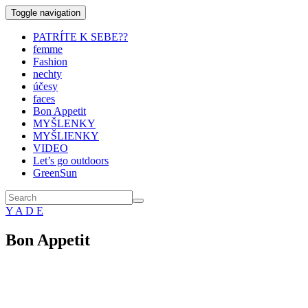
Toggle navigation
PATRÍTE K SEBE??
femme
Fashion
nechty
účesy
faces
Bon Appetit
MYŠLENKY
MYŠLIENKY
VIDEO
Let’s go outdoors
GreenSun
Y A D E
Bon Appetit