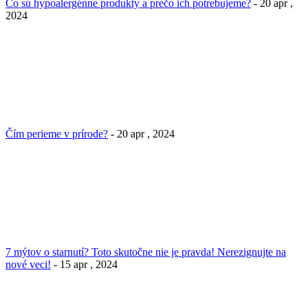
Čo sú hypoalergénne produkty a prečo ich potrebujeme?
- 20 apr ,
2024
Čím perieme v prírode?
- 20 apr , 2024
7 mýtov o starnutí? Toto skutočne nie je pravda! Nerezignujte na
nové veci!
- 15 apr , 2024