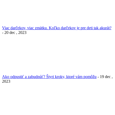
Viac darčekov, viac zmätku. Koľko darčekov je pre deti tak akurát?
- 20 dec , 2023
Ako odpustiť a zabudnúť? Štyri kroky, ktoré vám pomôžu
- 19 dec ,
2023