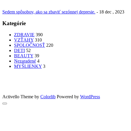
Sedem spôsobov, ako sa zbaviť sezónnej depresie.
- 18 dec , 2023
Kategórie
ZDRAVIE
390
VZŤAHY
310
SPOLOČNOSŤ
220
DETI
52
BEAUTY
39
Nezaradené
4
MYŠLIENKY
3
PATRÍTE K SEBE??
femme
Fashion
nechty
účesy
faces
Bon Appetit
MYŠLENKY
MYŠLIENKY
VIDEO
Let’s go outdoors
GreenSun
Activello Theme by
Colorlib
Powered by
WordPress