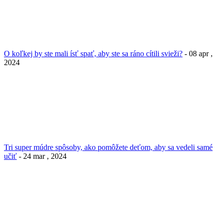
O koľkej by ste mali ísť spať, aby ste sa ráno cítili svieži?
- 08 apr ,
2024
Tri super múdre spôsoby, ako pomôžete deťom, aby sa vedeli samé
učiť
- 24 mar , 2024