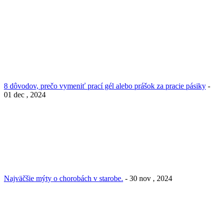
8 dôvodov, prečo vymeniť prací gél alebo prášok za pracie pásiky
-
01 dec , 2024
Najväčšie mýty o chorobách v starobe.
- 30 nov , 2024