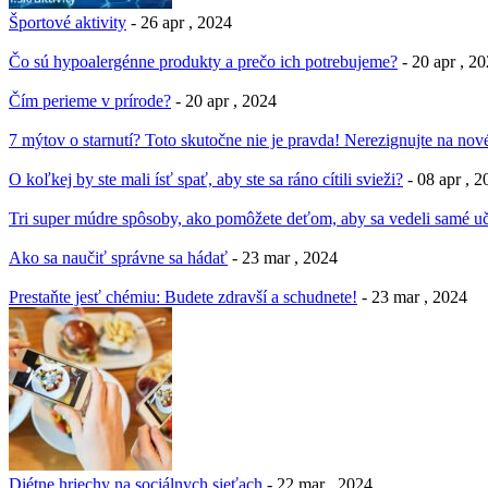
Športové aktivity
- 26 apr , 2024
Čo sú hypoalergénne produkty a prečo ich potrebujeme?
- 20 apr , 2
Čím perieme v prírode?
- 20 apr , 2024
7 mýtov o starnutí? Toto skutočne nie je pravda! Nerezignujte na nové
O koľkej by ste mali ísť spať, aby ste sa ráno cítili svieži?
- 08 apr , 
Tri super múdre spôsoby, ako pomôžete deťom, aby sa vedeli samé uč
Ako sa naučiť správne sa hádať
- 23 mar , 2024
Prestaňte jesť chémiu: Budete zdravší a schudnete!
- 23 mar , 2024
Diétne hriechy na sociálnych sieťach
- 22 mar , 2024