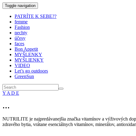
Toggle navigation
PATRÍTE K SEBE??
femme
Fashion
nechty
účesy
faces
Bon Appetit
MYŠLENKY
MYŠLIENKY
VIDEO
Let’s go outdoors
GreenSun
Y A D E
…
NUTRILITE je najpredávanejšia značka vitamínov a výživových dopln
zdravého bytia, vrátane esenciálnych vitamínov, minerálov, antioxida