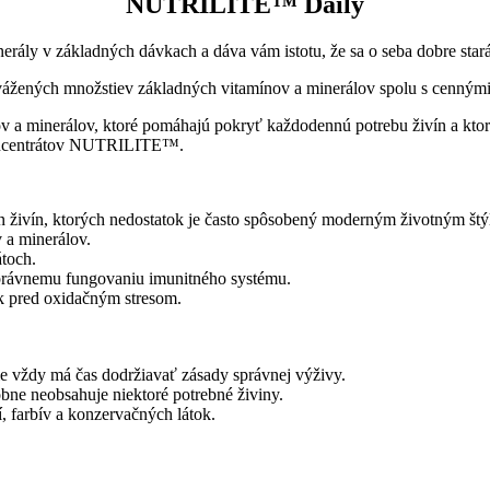
NUTRILITE™ Daily
rály v základných dávkach a dáva vám istotu, že sa o seba dobre stará
yvážených množstiev základných vitamínov a minerálov spolu s cennými
ov a minerálov, ktoré pomáhajú pokryť každodennú potrebu živín a ktor
 koncentrátov NUTRILITE™.
sun živín, ktorých nedostatok je často spôsobený moderným životným 
 a minerálov.
átoch.
 správnemu fungovaniu imunitného systému.
k pred oxidačným stresom.
ie vždy má čas dodržiavať zásady správnej výživy.
bne neobsahuje niektoré potrebné živiny.
, farbív a konzervačných látok.