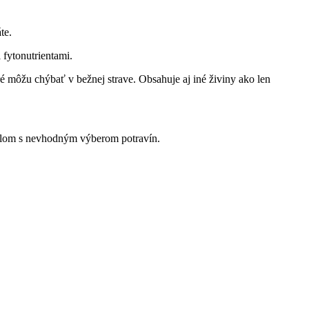
te.
 fytonutrientami.
é môžu chýbať v bežnej strave. Obsahuje aj iné živiny ako len
štýlom s nevhodným výberom potravín.