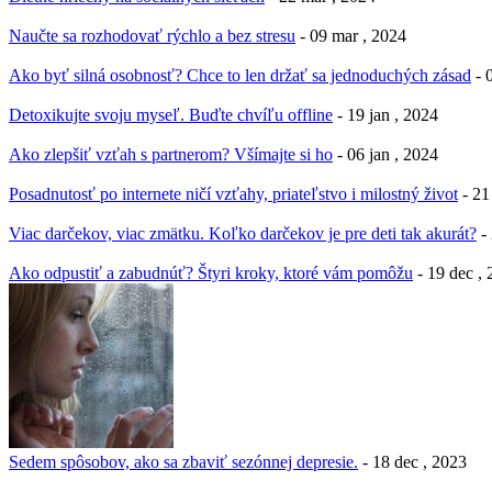
Naučte sa rozhodovať rýchlo a bez stresu
- 09 mar , 2024
Ako byť silná osobnosť? Chce to len držať sa jednoduchých zásad
- 
Detoxikujte svoju myseľ. Buďte chvíľu offline
- 19 jan , 2024
Ako zlepšiť vzťah s partnerom? Všímajte si ho
- 06 jan , 2024
Posadnutosť po internete ničí vzťahy, priateľstvo i milostný život
- 21
Viac darčekov, viac zmätku. Koľko darčekov je pre deti tak akurát?
-
Ako odpustiť a zabudnúť? Štyri kroky, ktoré vám pomôžu
- 19 dec ,
Sedem spôsobov, ako sa zbaviť sezónnej depresie.
- 18 dec , 2023