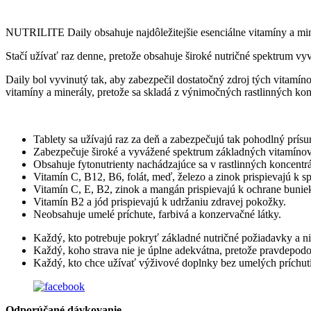
NUTRILITE Daily obsahuje najdôležitejšie esenciálne vitamíny a mine
Stačí užívať raz denne, pretože obsahuje široké nutričné spektrum v
Daily bol vyvinutý tak, aby zabezpečil dostatočný zdroj tých vitamín
vitamíny a minerály, pretože sa skladá z výnimočných rastlinných
Tablety sa užívajú raz za deň a zabezpečujú tak pohodlný prí
Zabezpečuje široké a vyvážené spektrum základných vitamínov
Obsahuje fytonutrienty nachádzajúce sa v rastlinných koncentr
Vitamín C, B12, B6, folát, meď, železo a zinok prispievajú k
Vitamín C, E, B2, zinok a mangán prispievajú k ochrane bunie
Vitamín B2 a jód prispievajú k udržaniu zdravej pokožky.
Neobsahuje umelé príchute, farbivá a konzervačné látky.
Každý, kto potrebuje pokryť základné nutričné požiadavky a n
Každý, koho strava nie je úplne adekvátna, pretože pravdepodo
Každý, kto chce užívať výživové doplnky bez umelých príchutí
Odporúčané dávkovanie